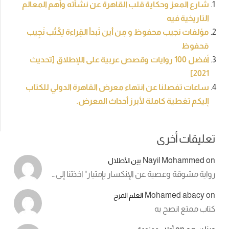
شارع المعز وحكاية قلب القاهرة عن نشأته وأهم المعالم
التاريخية فيه
مؤلفات نجيب محفوظ و مِن أين تَبدأ القِراءة لِكُتُب نَجِيب
مَحفوظ
أفضل 100 روايات وقصص عربية على اللإطلاق [تحديث
2021]
ساعات تفصلنا عن انتهاء معرض القاهرة الدولي للكتاب
إليكم تغطية كاملة لأبرز أحداث المعرض.
تعليقات أخرى
Nayil Mohammed
on
بين الأطلال
رواية مشوقة وعصية عن الإنكسار بإمتياز" اخذتنا إلى…
Mohamed abacy
on
العلم المرح
كتاب ممتع انصح به