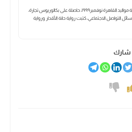
كاتبة روائية وصحفية مصرية مواليد القاهرة نوفمبر١٩٩٩، حاصلة على بكالوريوس تجارة،
ل التواصل الاجتماعي، كتبت رواية حانة الأقدار ورواية
شارك