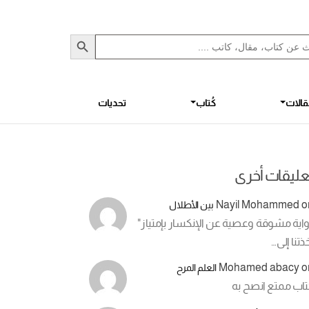
Sea
S
الات
كُتاب
تحديات
عليقات أخرى
Nayil Mohammed
o
بين الأطلال
اية مشوقة وعصية عن الإنكسار بإمتياز"
ذتنا إلى…
Mohamed abacy
o
العلم المرح
تاب ممتع انصح به