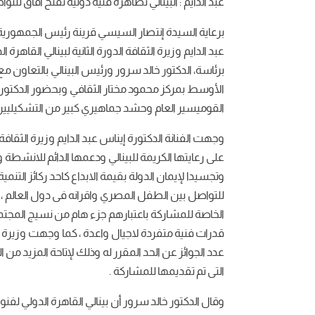
عبد الدايم : البينالي تظاهرة فنية دولية تفتح افاق لل
برعاية السيدة إنتصار السيسي قرينة رئيس الجمهورية
عبد الدايم وزيرة الثقافة الدورة الثانية لبينالي القا
برئاسة، الدكتور خالد سرور ورئيس البينالي بالتعاون 
الأوسط بمركز محمود مختار الثقافي وبحضور الدكتورة
القوميسير العام وحشد جماهيري كبير من التشكيليين
وجهت الفنانة الدكتورة إيناس عبد الدايم وزيرة الثقا
على رعايتها الكريمة للبينالي ودعمها الدائم للانشطة
وتجسيدا لإيمان الدولة بقيمة الابداع كاحد ركائز التنمي
للتواصل بين الطفل المصري واقرانه فى دول العالم ،
الخاصة للمشاركة باعتبارهم جزء هام من نسيج المجت
قدرات فنية متفردة لاجيال واعدة ، كما وجهت وزيرة الثق
عدد الجوائز عن الحد المقرر له وذلك لإتاحة المزيد م
التى تم تقديمها للمشاركة .