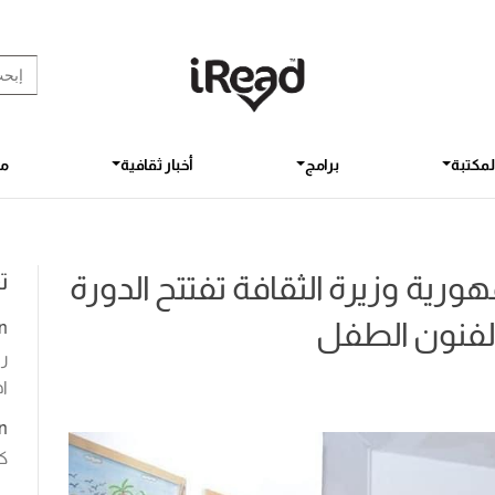
rch Button
earch
for:
لمكتبة
برامج
أخبار ثقافية
مق
ت
ورية وزيرة الثقافة تفتتح الدورة
لي لفنون الطفل
n
رو
اخ
n
ك