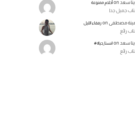
ينا سعد
on
أحلام ممنوعة
تاب جميل جدا
مينة مصطفى
on
رفقاء الليل
اب رائع
ينا سعد
on
انستا_حياة#
اب رائع