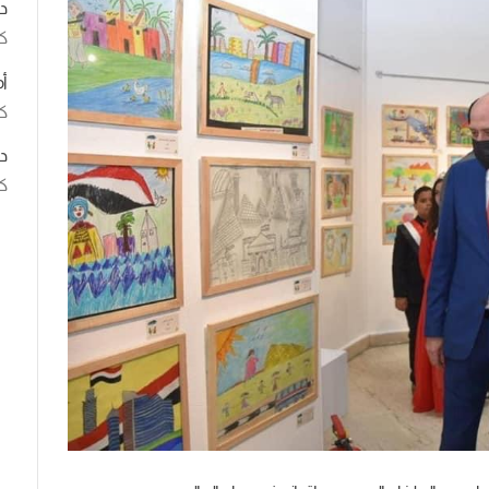
د
ك
أ
كت
د
كت