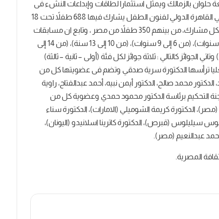
امعة حلوان بالزمالك ويمثل استثمارا لطاقات وإبداعات النشء فى
مجال الفنون التشكيلية ، واضاف أن الدورة الثانية لبينالي القاهرة الدولي لفنون الطفل يشارك فيها 688 طفلاً تحت 18
عاماً وذوي الهمم من 25 دولة بواقع عمل فني واحد لكل مشارك، من بينهم 350 طفلاً من مصر ، وتابع ان مسابقات
البينالي تشمل العديد من الفئات العمرية: (من 4 إلى 5 سنوات)، (من 6 إلى 9 سنوات)، (من 10 إلى 13 سنة)، (من 14 إلى
(الأطفال من ذوي الهمم تحت سن 18 سنة) وتاتي الجوائز كالتالي : ثلاثة جوائز لكل فئة (أولى – ثانية – ثالثة)
لعليا ترأسها الدكتورة سرية صدقي وتضم فى عضويتها كل من
 الدكتور محمد صالح، الدكتور أيمن نبيه، أحمد عبدالفتاح، راوية
 لجنة التحكيم برئاسة الدكتور محمود حمدي وعضوية كل من
 (مصر)، الدكتورة كريمة الشوميلي (الامارات)، الدكتورة سناء
يكوس سيليلوس (قبرص)، الدكتورة كاترينا اسلانيدو (اليونان)،
أحمد عبدالنعيم (مصر).
ثقافة المصرية.