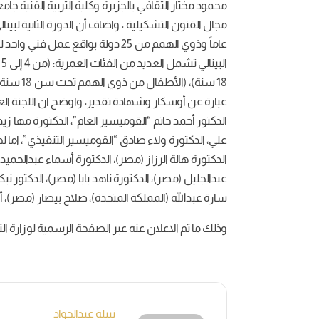
محمود مختار الثقافي بالجزيرة وكلية التربية الفنية ج
18 سنة)، 
عبارة عن أوسكار وشهادة تقدير، واوضح ان اللجنة ا
الدكتور أحمد حاتم “القوميسير العام”، الدكتورة مها زيد،
علي، الدكتورة ولاء صادق “القوميسير التنفيذي”، اما
الدكتورة هالة الرزاز (مصر)، الدكتورة أسماء عبدالحميد
عبدالجليل (مصر)، الدكتورة ناهد بابا (مصر)، الدكتور ن
سارة عبدالله (المملكة المتحدة)، صلاح بيصار (مصر)، 
وذلك ما تم الاعلان عنه عبر الصفحة الرسمية لوزارة ال
نبيلة عبدالجواد