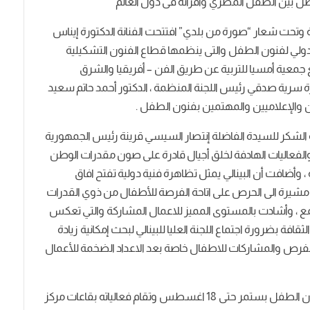
تواصل بين الطفل المصري واقرانه فى دول العالم
 وتحت شعار “صورة من بلدي” افتتحت الفنانة الدكتورة إيناس
هرة الدولي لفنون الطفل والتى ينظمها قطاع الفنون التشكيلية
مع جمعية أمسيا للتربية عن طريق الفن – أفريقيا والشرق
 سرية صدقي رئيس اللجنة المنظمة ، الدكتور أحمد حاتم سعيد
 والإعلاميين والمهتمين بفنون الطفل .
فة الشكر للسيدة الفاضلة إنتصار السيسي قرينة رئيس الجمهورية
 والفعاليات الهادفة لخلق أجيال قادرة على صون مقدرات الوطن
ة ، وأضافت أن البينالي يمثل تظاهرة فنية دولية تفتح افاق
 مشيرة الى الحرص على اتاحة الفرصة للأطفال من ذوي القدرات
مع ، وأشادت بالمستوى المميز للاعمال المشاركة والتي تعكس
افة بضرورة اجتماع اللجنة العليا للبينالي لبحث إمكانية زيادة
ن الفرص والمشاركات للاطفال خاصة بعد الاعداد الضخمة للأعمال
وقال الدكتور خالد سرور أن بينالي القاهرة الدولي لفنون الطفل بستمر حتى 18 اغسطس وتقام فعالياته بقاعات مركز