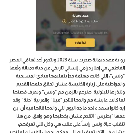
رواية عهد ديمانة صدرت سنة 2023 وبتدور أحداثها في العصر
الفاطمي في إطار درامي إنساني تاريخي عن حياة دميانة وأمها
“ونس”، اللي كانت مهتمة جداً بتعليمها مبادئ المسيحية
والمواظبة على زيارة الكنيسة عشان تحقق حلمها القديم
وتنذرها للبتولية، هنرجع بالزمن مع “ونس” ونعرف قصتها
لما كانت عايشة مع والدها التاجر “مينا” والمربية “حنة” وقد
إيه كانوا سعداء لحد ما جه اليوم اللي والدها قالها فيه أن ابن
عمها “بطرس” أتقدم عشان يخطبها وهو وافق، من هنا
تنقلب حياة ونس رأساً على عقب هي وكل اللي تعرفهم،
عشان في الآخر تعرف إيه اللي ممكن يحصل للإنسان لما يُجبر