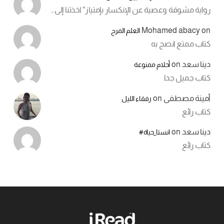
رواية مشوقة وعصية عن الإنكسار بإمتياز" اخذتنا إلى…
Mohamed abacy
on
العلم المرح
كتاب ممتع انصح به
دينا سعد
on
أحلام ممنوعة
كتاب جميل جدا
أمينة مصطفى
on
رفقاء الليل
كتاب رائع
دينا سعد
on
انستا_حياة#
كتاب رائع