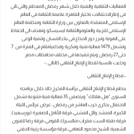
الفعاليات
الثقافية
والفنية
خلال
شهر
رمضان
المعظم
والتي
تاتى
فى
إطار
الاحتفالات
باختيار
القاهرة
عاصمة
الثقافة
في
العالم
الإسلامي
المنعقدة
بالتعاون
بين
وزارة
الثقافة
ومنظمة
العالم
الإسلامي
للتربية
والعلوم
والثقافة
ايسيسكو
وتهدف
الى
الحفاظ
على
الهوية
وتبرز
دور
الابداع
فى
بناء
الانسان
وتنمية
الوعى
وتشمل
1479
فعالية
فنية
وفكرية
وابداعية
تقام
فى
الفترة
من
7
حتى
27
رمضان
ويتم
تنفيذها
فى
مختلف
محافظات
مصر
وجاءت
بالنسبة لقطاع الإنتاج الثقافي كالتالي
:-
•
قطاع
الإنتاج
الثقافي
ينظم
قطاع
الإنتاج
الثقافي
برئاسة
المخرج
خالد
جلال
برنامجه
السنوى
“
هل
هلالك
”
ويتضمن
35
فعالية
فنية
متنوعة
تشمل
الاحتفال
بذكرى
حرب
العاشر
من
رمضان
،
عرض
عرائس
الليلة
الكبيرة،
المنشد
وائل
الفشني،
فرقة
الأنامل
الصغيرة
(
بورسعيد
)
،
فرقة
طبلة
الست،
فقرات
من
السيرك
القومي،
فرقة
رضا
للفنون
الشعبية،
الشيخ
محمود
التهامي،
فرقة
مؤسسة
رتيبة
الحفني