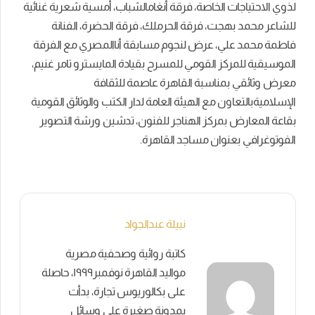
لذوي
الاحتياجات
الخاصة،
فرقة
أنغام
الشباب،
أمسية
شعرية
غنائية
للشاعر
محمد
بهجت،
فرقة
الحرملك،
فرقة
الحضرة،
الفنانة
فاطمة
محمد
علي،
عرض
لنجوم
مسابقة
أنا
المصري
مع
الفرقة
الموسيقية
للمركز
القومي
للمسرح
بقيادة
المايسترو
تامر
غنيم،
معرض
وثائقي
بمناسبة
القاهرة
عاصمة
للثقافة
الإسلامية
بالتعاون
مع
الهيئة
العامة
لدار
الكتب
والوثائق
القومية
بقاعة
المعارض
بمركز
الهناجر
للفنون،
تدشين
ورشة
التصوير
الفوتوغرافي
بعنوان
مساجد
القاهرة
.
نبيلة عبدالجواد
كاتبة روائية وصحفية مصرية
مواليد القاهرة نوفمبر١٩٩٩، حاصلة
على بكالوريوس تجارة، بدأت
بمدونة صغيرة على وسائل