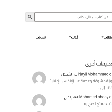
Sea
S
الات
كُتاب
تحديات
عليقات أخرى
Nayil Mohammed
o
بين الأطلال
اية مشوقة وعصية عن الإنكسار بإمتياز"
ذتنا إلى…
Mohamed abacy
o
العلم المرح
تاب ممتع انصح به