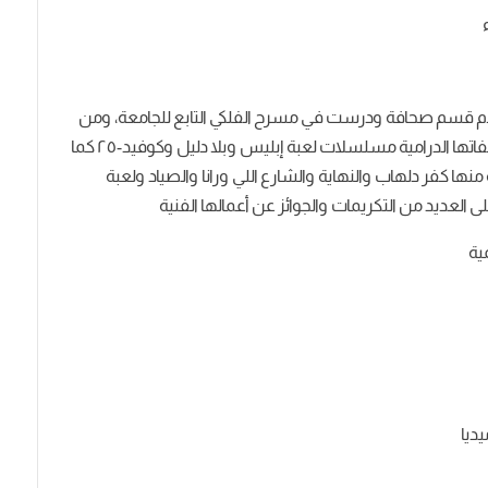
لام قسم صحافة ودرست في مسرح الفلكي التابع للجامعة، ومن
رواياتها الأدبية الأشقر مروان وقانون الكارما ومن مؤلفاتها الدرامية مسلسلات لعبة إبليس وبلا دليل وكوفيد-٢٥ كما
ها كفر دلهاب والنهاية والشارع اللي ورانا والصياد ولعبة
العديد من التكريمات والجوائز عن أعمالها الفنية
ية
ديا