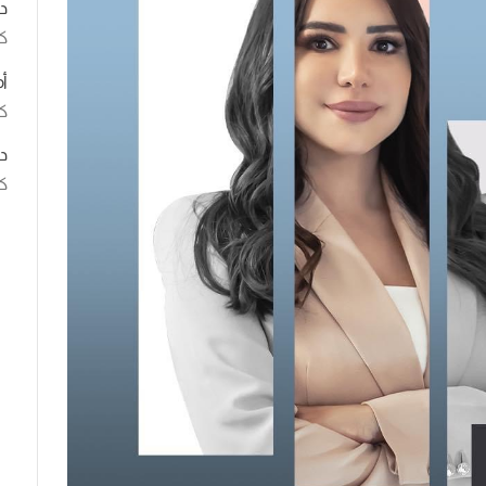
د
ك
أ
كت
د
كت