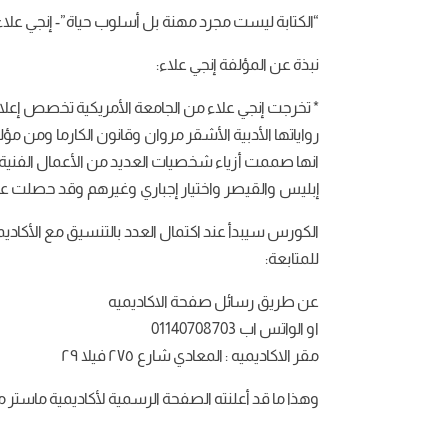
“الكتابة ليست مجرد مهنة بل أسلوب حياة”- إنجي علاء
نبذة عن المؤلفة إنجي علاء:
* تخرجت إنجي علاء من الجامعة الأمريكية تخصص إع
انها صممت أزياء شخصيات العديد من الأعمال الفنية من
إبليس والقيصر واختيار إجباري وغيرهم وقد حصلت على 
الكورس سيبدأ عند اكتمال العدد بالتنسيق مع الأكاديم
للمتابعة:
عن طريق رسائل صفحة الاكاديميه
او الواتس اب 01140708703
مقر الاكاديميه : المعادي شارع ٢٧٥ فيلا ٢٩
وهذا ما قد أعلنته الصفحة الرسمية لأكاديمية ماستر مي