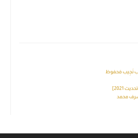
ُب نَجِيب مَحفوظ
شرف محمد