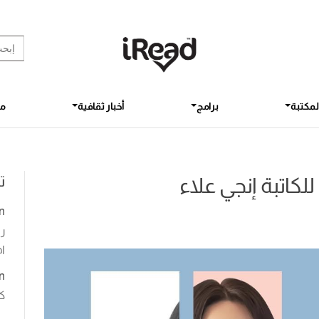
rch Button
earch
for:
لمكتبة
برامج
أخبار ثقافية
مق
ت
كاتبة إنجي علاء
n
رو
اخ
n
ك