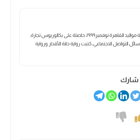
كاتبة روائية وصحفية مصرية مواليد القاهرة نوفمبر١٩٩٩، حاصلة على بكالوريوس تجارة،
ل التواصل الاجتماعي، كتبت رواية حانة الأقدار ورواية
شارك