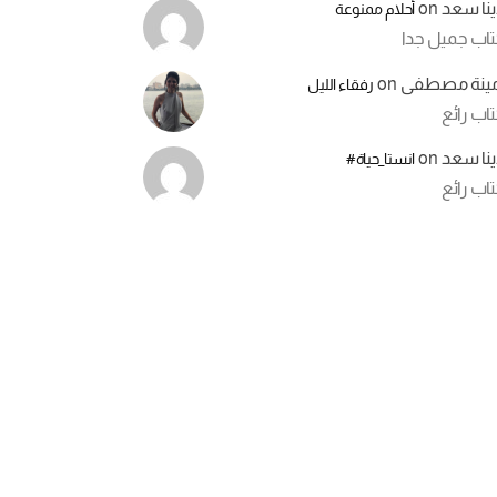
ينا سعد
on
أحلام ممنوعة
تاب جميل جدا
مينة مصطفى
on
رفقاء الليل
اب رائع
ينا سعد
on
انستا_حياة#
اب رائع