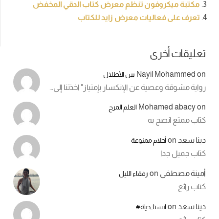
مكتبة ميكروفون تنظم معرض كتاب الدقي المخفض
تعرف على فعاليات معرض زايد للكتاب
تعليقات أخرى
Nayil Mohammed
on
بين الأطلال
رواية مشوقة وعصية عن الإنكسار بإمتياز" اخذتنا إلى…
Mohamed abacy
on
العلم المرح
كتاب ممتع انصح به
دينا سعد
on
أحلام ممنوعة
كتاب جميل جدا
أمينة مصطفى
on
رفقاء الليل
كتاب رائع
دينا سعد
on
انستا_حياة#