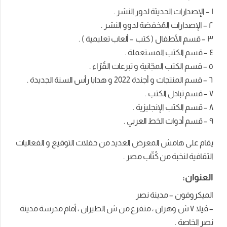
١ – الإصدارات الحديثة لدور النشر .
٢ – الإصدارات المُخفضة لدوو النشر .
٣ – قسم الأطفال ( كتب – ألعاب تعليمية ) .
٤ – قسم الكتب المستعملة .
٥ – قسم الكتب المجّانية و تبرعات القُرّاء .
٦ – قسم المنتجات و أجندة 2022 و هدايا رأس السنة الجديدة .
٧ – قسم تبادل الكتب .
٨ – قسم الكتب الإنجليزية .
٩ – قسم أدوات الخط العربي .
يقام على هامش المعرض العديد من حفلات التوقيع و الفعاليات
الثقافية لنخبة من كُتّاب مصر .
العنوان:
الميكروفون – مدينة نصر
– ڤيلا ٧ ش وهران ، متفرع من ش الطيران ، أمام مدرسة مدينة
نصر الخاصة .