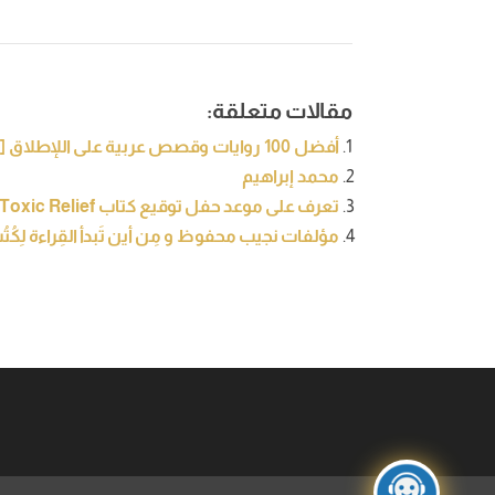
مقالات متعلقة:
أفضل 100 روايات وقصص عربية على اللإطلاق [تحديث 2021]
محمد إبراهيم
تعرف على موعد حفل توقيع كتاب Toxic Relief للكاتبة بهية زيتون
مؤلفات نجيب محفوظ و مِن أين تَبدأ القِراءة لِكُت