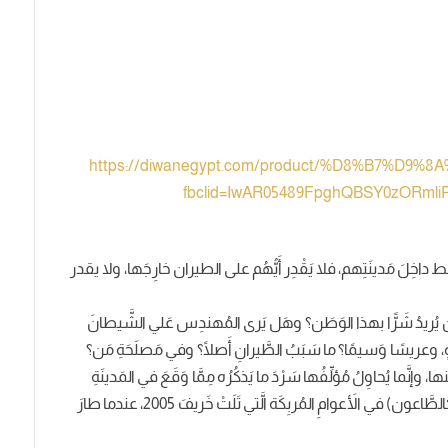
https://diwanegypt.com/product/%D8%B7%D9
fbclid=IwAR05489FpghQBSY0zORmli
فقط داخِلَ مَدينَتِهم، فلا يَقْدِر أَيُّهُم على الطيران خارِجَها، ولا يقدر
 يُريدُ شَرًّا بهذا الوَطَن؟ وهَل يَرى المُهندِس عَلي الشَّيطانَ
 وعريسًا وَسيمًا؟ ما سَبَبُ الطَّيرانِ أَصلًا؟ وفي مَصلَحَةِ مَن؟
نها، وإنَّما يُحاوِلُ مُؤلِّفُها سَرْدَ ما يَذكُرُه مِمَّا وَقَعَ في المَدينَةِ
القَديمَة (الَّتي يُحبُّها البعضُ بجنونٍ، ويَكرَهُها آخرون كالطَّاعون) في الأَعوامِ المُربِكَة الَّتي تَلَتْ خَريفَ 2005، عندما طارَ