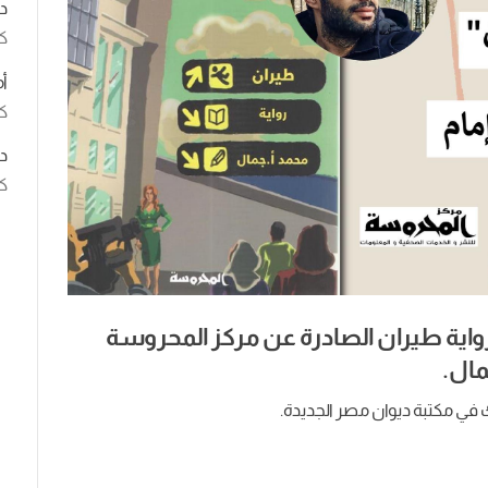
د
ك
أ
كت
د
كت
واية طيران الصادرة عن مركز المحروسة
مال.