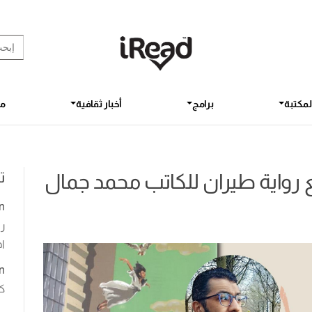
rch Button
earch
for:
لمكتبة
برامج
أخبار ثقافية
مق
ت
رواية طيران للكاتب محمد جمال
n
رو
اخ
n
ك