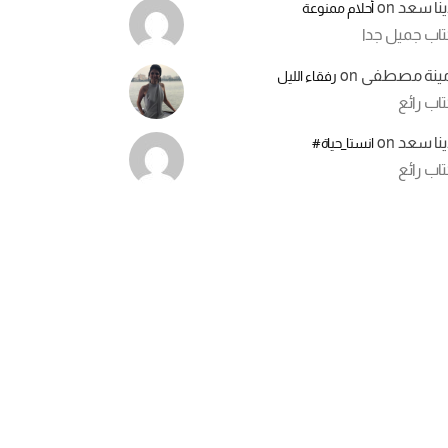
ينا سعد
on
أحلام ممنوعة
تاب جميل جدا
مينة مصطفى
on
رفقاء الليل
اب رائع
ينا سعد
on
انستا_حياة#
اب رائع