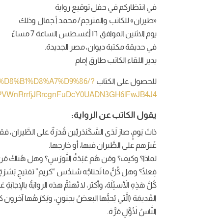
في انتظاركم في حفل توقيع رواية
«طيران» للكاتب والمترجم/ محمد أ.جمال وذلك
يوم الاثنين الموافق ١٦ أغسطس الساعة 7 مساءً
في حديقة مكتبة ديوان، مصر الجديدة.
يدير اللقاء الكاتب طارق إمام
للحصول على الكتاب
%8A%D8%B1%D8%A7%D9%86/?
PVWnRrrf
jJRrcgnFuDcY0UADN3GH6lFwJB4J4
يقول الكاتب عن الرواية:
ذاتَ يَومٍ، صارَ لَدَى السَّكَندَريِّين قُدرَةٌ على الطَّيران، 
غَيرُهم على الطَّيران فيها، أو خارجها.
لماذا؟ وكيف؟ ومَن هُم عَبَدَةُ النَّورَسِ؟ وهل هُناكَ مَن
فِعلًا؟ وهل كُلُّ ما تَحتاجُه سُندُس “كريم” تفتيحِ بَشرَةٍ،
كُلُّ هَذِهِ الأَسئِلَة، وأكثر، لا تَهتَمُّ هذه الروايَةُ بالإجابَةِ عَ
النَّاسُ لأَوَّلِ مَرَّة.