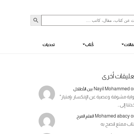
Sea
S
الات
كُتاب
تحديات
عليقات أخرى
Nayil Mohammed
o
بين الأطلال
اية مشوقة وعصية عن الإنكسار بإمتياز"
ذتنا إلى…
Mohamed abacy
o
العلم المرح
تاب ممتع انصح به