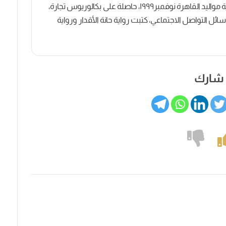
كاتبة روائية وصحفية مصرية مواليد القاهرة نوفمبر١٩٩٩، حاصلة على بكالوريوس تجارة،
ل التواصل الاجتماعي، كتبت رواية حانة الأقدار ورواية
شارك