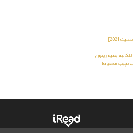
ُب نَجِيب مَحفوظ