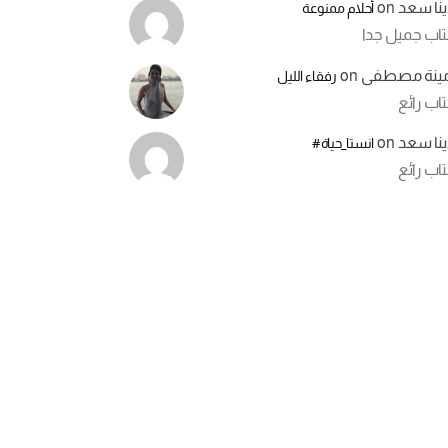
ينا سعد
on
أحلام ممنوعة
تاب جميل جدا
مينة مصطفى
on
رفقاء الليل
اب رائع
ينا سعد
on
انستا_حياة#
اب رائع