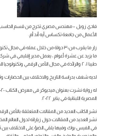
فادي زويل – مهندس مصري تخرج من قسم الحاسب الآل
الأعمال من جامعة تكساس أيه أند أم.
زار ما يقرب من٣٠ دولة من خلال عمله في م
ما يزيد عن عشرة أعوام ، يعمل مدير إقليمي في شركة
طيبا ١، ٢ والرائدة في مجال الأمن الرقمي وتكنولوجيا المعلومات.
لديه شغف بدراسة التاريخ والاختلاف بين الحضارات و
المصرية اللبنانية في يناير ٢٠٢٢.
نشر الكاتب العديد من المقالات المتعلقة بالأمن الر
نشر العديد من المقالات حول زياراته لدول العالم ال
في الفيس بوك وفيها يلقي الضؤ على الاختلاف بين 
والعنصرية والطبخ والفن والتطور العلمي والثقافي.