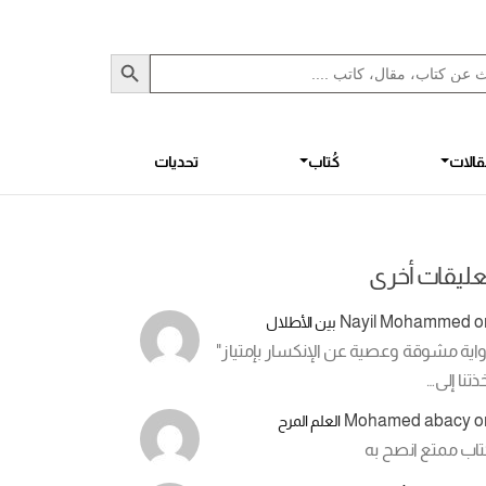
Sea
S
الات
كُتاب
تحديات
عليقات أخرى
Nayil Mohammed
o
بين الأطلال
اية مشوقة وعصية عن الإنكسار بإمتياز"
ذتنا إلى…
Mohamed abacy
o
العلم المرح
تاب ممتع انصح به