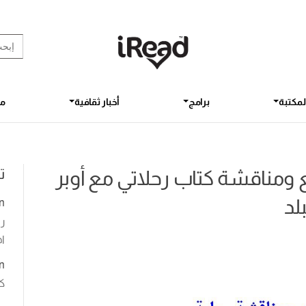
rch Button
earch
for:
لمكتبة
برامج
أخبار ثقافية
مق
ت
ومناقشة كتاب رحلاتي مع أوبر
لد
n
رو
اخ
n
ك