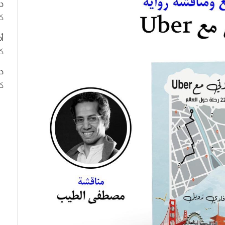
د
ك
أ
كت
د
كت