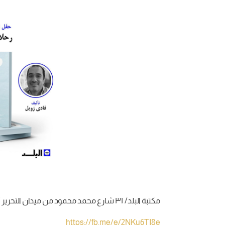
مكتبة البلد/ ٣١ شارع محمد محمود من ميدان التحرير أمام الجامعة الأمريكية عمارة كافيه سيلنترو الدور الأول.
https://fb.me/e/2NKu6TI8e