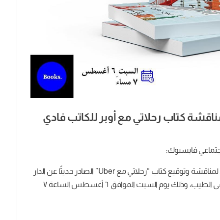
ناقشة كتاب رحلاتي مع أوبر للكاتب فادي
جتماعي فايسبوك:
نتشرف في مكتبة البلد باستضافة الكاتب: فادي زويل، لمناقشة وتوقيع كتاب “رحلاتي مع Uber” الصادر حديثًا عن الدار
المصرية اللبنانية، يناقشه ويدير الحوار الأستاذ: مصطفى الطيب، وذلك يوم السبت الموافق ٦ أغسطس الساعة ٧