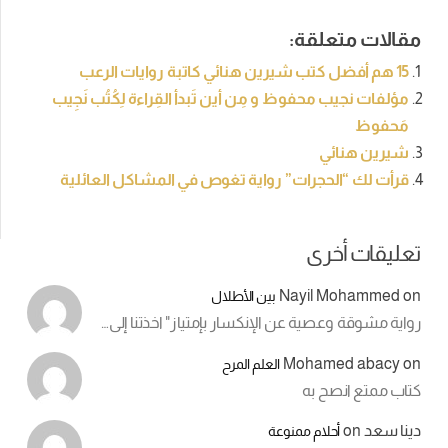
مقالات متعلقة:
15 هم أفضل كتب شيرين هنائي كاتبة روايات الرعب
مؤلفات نجيب محفوظ و مِن أين تَبدأ القِراءة لِكُتُب نَجِيب
مَحفوظ
شيرين هنائي
قرأت لك “الحجرات” رواية تغوص في المشاكل العائلية
تعليقات أخرى
Nayil Mohammed
on
بين الأطلال
رواية مشوقة وعصية عن الإنكسار بإمتياز" اخذتنا إلى…
Mohamed abacy
on
العلم المرح
كتاب ممتع انصح به
دينا سعد
on
أحلام ممنوعة