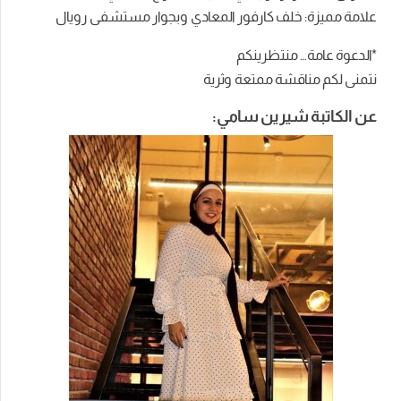
علامة مميزة: خلف كارفور المعادي وبجوار مستشفى رويال
*الدعوة عامة… منتظرينكم
نتمنى لكم مناقشة ممتعة وثرية
عن الكاتبة شيرين سامي: