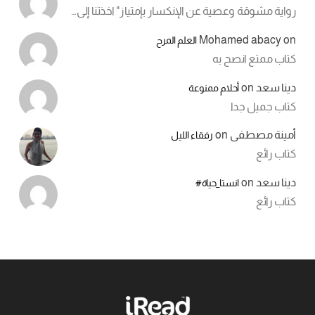
رواية مشوقة وعصية عن الإنكسار بإمتياز" اخذتنا إلى…
Mohamed abacy
on
العلم المرح
كتاب ممتع انصح به
دينا سعد
on
أحلام ممنوعة
كتاب جميل جدا
أمينة مصطفى
on
رفقاء الليل
كتاب رائع
دينا سعد
on
انستا_حياة#
كتاب رائع