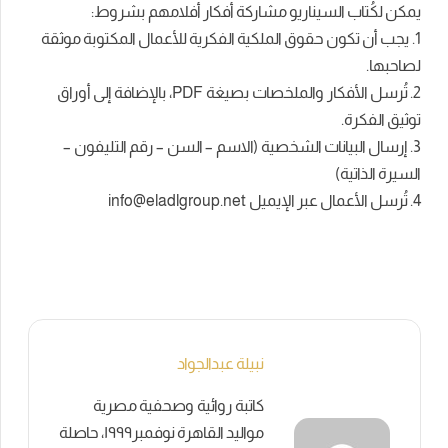
يمكن لكُتاب السيناريو مشاركة أفكار أفلامهم بشروط:
1. يجب أن تكون حقوق الملكية الفكرية للأعمال المكتوبة موثقة
لصاحبها.
2. تُرسل الأفكار والملخصات بصيغة PDF، بالإضافة إلى أوراق
توثيق الفكرة.
3. إرسال البيانات الشخصية (الاسم – السن – رقم التليفون –
السيرة الذاتية)
4. تُرسل الأعمال عبر الإيميل
info@eladlgroup.net
نبيلة عبدالجواد
كاتبة روائية وصحفية مصرية
مواليد القاهرة نوفمبر١٩٩٩، حاصلة