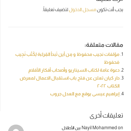
يجب أنت تكون
مسجل الدخول
لتضيف تعليقاً.
مقالات متعلقة:
مؤلفات نجيب محفوظ و مِن أين تَبدأ القِراءة لِكُتُب نَجِيب
مَحفوظ
دعوة عامة لكتاب السيناريو وأصحاب أفكار الأفلام
دار كيان تعلن عن فتح باب استقبال الاعمال لمعرض
الكتاب ٢٠٢٢
إبراهيم عيسى يوقع مع العدل جروب
تعليقات أخرى
Nayil Mohammed
on
بين الأطلال