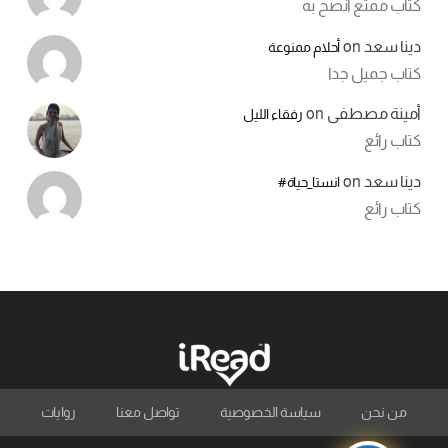
كتاب ممتع انصح به
دينا سعد
on
أحلام ممنوعة
كتاب جميل جدا
أمينة مصطفى
on
رفقاء الليل
كتاب رائع
دينا سعد
on
انستا_حياة#
كتاب رائع
من نحن
سياسة الخصوصية
تواصل معنا
روايات