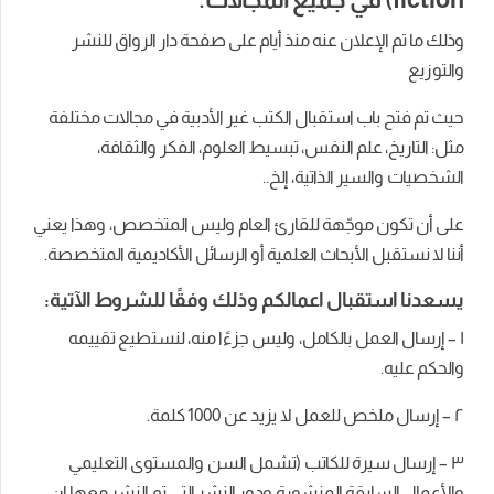
وذلك ما تم الإعلان عنه منذ أيام على صفحة دار الرواق للنشر
والتوزيع
حيث تم فتح باب استقبال الكتب غير الأدبية في مجالات مختلفة
مثل: التاريخ، علم النفس، تبسيط العلوم، الفكر والثقافة،
الشخصيات والسير الذاتية، إلخ..
على أن تكون موجّهة للقارئ العام وليس المتخصص، وهذا يعني
أننا لا نستقبل الأبحاث العلمية أو الرسائل الأكاديمية المتخصصة.
يسعدنا استقبال اعمالكم وذلك وفقًا للشروط الآتية:
١ – إرسال العمل بالكامل، وليس جزءًا منه، لنستطيع تقييمه
والحكم عليه.
٢ – إرسال ملخص للعمل لا يزيد عن 1000 كلمة.
٣ – إرسال سيرة للكاتب (تشمل السن والمستوى التعليمي
والأعمال السابقة المنشورة ودور النشر التي تم النشر معها إن