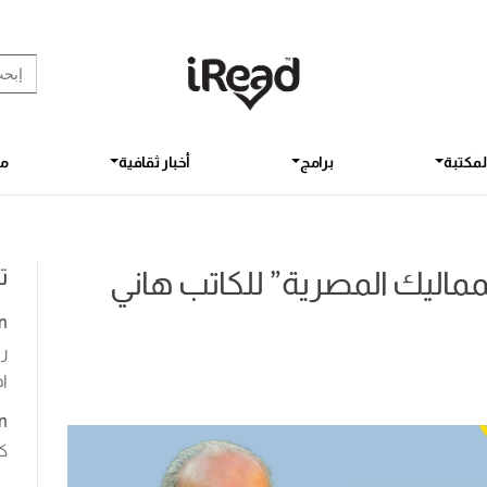
rch Button
earch
for:
لمكتبة
برامج
أخبار ثقافية
مق
ت
مماليك المصرية” للكاتب هاني
n
رو
اخ
n
ك