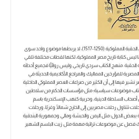
هذا كتاب من نوع جديد يحتوي على حكايات منتقاة من الحقبة المملوكية (1250-1517)، لا يربطها موضوع واحد سوى
ها ليس كتابة تاريخ مصر المملوكية، لكنها لقطات مختلفة تلقي
لحقبة. منهج الكتاب سردي تاريخي وليس روائيًّا فجميع أحداثه
رية للمؤرخين المماليك والمراجع الأكاديمية الحديثة في
نشير فيها إلى أن الكثير من صراعات العصر المملوكي الداخلية
ول الكتاب موضوعات سياسية؛ مثل مؤسسات الحكم من سلاطين
ن أصحاب السلطة الدينية، وحربية كنهب الإسكندرية باسم
ت تتناول رحلات مصريين إلى الخارج شمالًا وغربًا، ورحلات
ة ببعض الدول؛ مثل اليمن والحبشة ومالي وجمهورية البندقية
ك فصل عن موضوعات تراثية مهمة مثل زيت البلسم الشهير