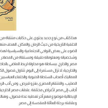
الخلفية التاريخية من حيثُ الزمان والمكان. الهدف من
الضوء على بعض النواحي الاجتماعية والسياسية لهذه ا
وشخصياته ومعلوماته دقيقة ومستقاة من المصادر المص
مصر والخارج. ببساطة هو محاولة لربط الماضي بالحاضر 
والخارجية، لا تزال مستمرة إلى اليوم. تتناول فص
المماليك أصحاب السلطة الدنيوية والخلفاء العباسيي
الصليب، والانتقام المصري بغزو قبرص. ومن أدب الرحلا
أجانب إلى مصر لأغراض مختلفة. علاقات مصر الخارجي
الإيطالية موضوع مهم آخر تغطيه عدة فصول، وهنا
وعلاقته برحلة العائلة المقدسة إلى مصر.