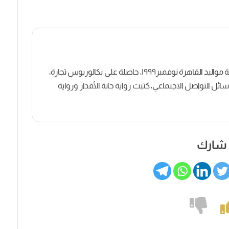
كاتبة روائية وصحفية مصرية مواليد القاهرة نوفمبر١٩٩٩، حاصلة على بكالوريوس تجارة،
ل التواصل الاجتماعي، كتبت رواية حانة الأقدار ورواية
شارك