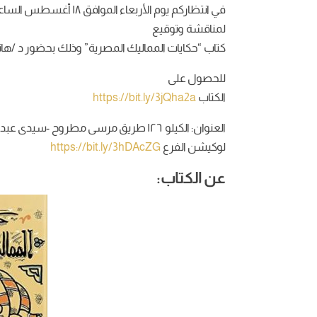
في انتظاركم يوم الأربعا
لمناقشة وتوقيع
كتاب “حكايات المماليك المصرية” وذلك بحضور د /هان
للحصول على
الكتاب
https://bit.ly/3jQha2a
العنوان: الكيلو ١٢٦ طريق مرسى مطروح -سيدى عبد الرحمن-قرية الدبلوماسين ٣.
لوكيشن الفرع
https://bit.ly/3hDAcZG
عن الكتاب: