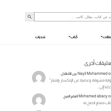
Sea
S
الات
كُتاب
تحديات
عليقات أخرى
Nayil Mohammed
o
بين الأطلال
اية مشوقة وعصية عن الإنكسار بإمتياز"
ذتنا إلى…
Mohamed abacy
o
العلم المرح
تاب ممتع انصح به