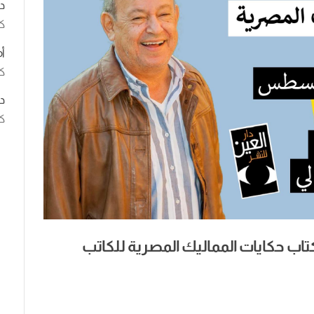
د
ك
أ
كت
د
كت
اب حكايات المماليك المصرية للكاتب