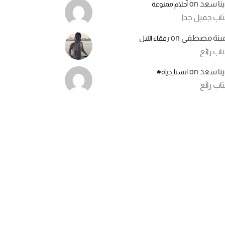
ينا سعد
on
أحلام ممنوعة
تاب جميل جدا
مينة مصطفى
on
رفقاء الليل
اب رائع
ينا سعد
on
انستا_حياة#
اب رائع