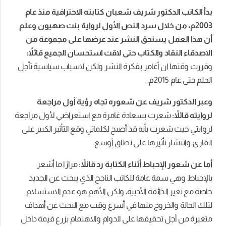
بدأ الكاتب الدكتور شريف شعبان كتابته الاحترافية منذ عام
2003م، من خلال سرد النص الأول لرواية بنت صهيون وعلم
أن هذا العمل يستحق النشر عند عرضها على مجموعة من
الاصدقاء النقاد والكتاب حتى لاقت استحسان الجميع قائلاً:
وقررت وقتها ان أغامر بفكرة النشر ولكن لاسباب سياسية تأجل
الحلم حتى عام 2015م.
وعبر الدكتور شريف عن شعوره تجاه رؤية أول مراجعة
لروايته قائلاً:
شعرت بسعادة غامرة مع استعراضي لأول مراجعة
لروايتي حيث شعرت بأنه قد أصبح لكلماتي وقع التأثير الكبير على
القارئ وانتشار تأثيرها على نطاق أوسع.
أما عن شعور الإحباط أثناء الكتابة رد قائلاً:
مرارًا ما أشعر
بالإحباط وهي سمة عامة للكاتب الناجح الذي يبحث عن الجديد
خاصة مع تغير الذائقة الأدبية، ولكن الأهم هو عدم الاستسلام
لتلك الحالة والخروج منها في أسرع وقت مع البحث عن أهداف
متغيرة من أجل تحقيقها على الدوام والاهتمام بزرع قيمة داخل