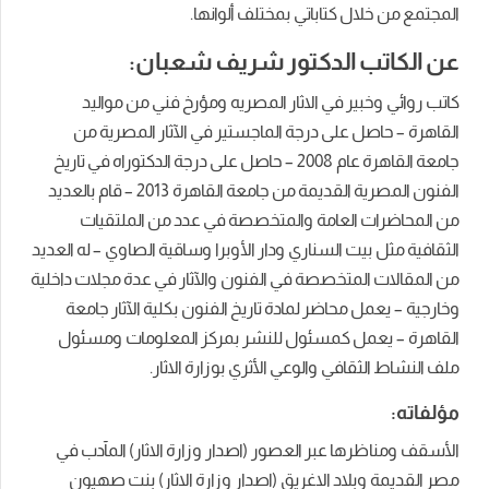
المجتمع من خلال كتاباتي بمختلف ألوانها.
عن الكاتب الدكتور شريف شعبان:
كاتب روائي وخبير في الاثار المصريه ومؤرخ فني من مواليد
القاهرة – حاصل على درجة الماجستير في الآثار المصرية من
جامعة القاهرة عام 2008 – حاصل على درجة الدكتوراه في تاريخ
الفنون المصرية القديمة من جامعة القاهرة 2013 – قام بالعديد
من المحاضرات العامة والمتخصصة في عدد من الملتقيات
الثقافية مثل بيت السناري ودار الأوبرا وساقية الصاوي – له العديد
من المقالات المتخصصة في الفنون والآثار في عدة مجلات داخلية
وخارجية – يعمل محاضر لمادة تاريخ الفنون بكلية الآثار جامعة
القاهرة – يعمل كمسئول للنشر بمركز المعلومات ومسئول
ملف النشاط الثقافي والوعي الأثري بوزارة الاثار.
مؤلفاته:
الأسقف ومناظرها عبر العصور (اصدار وزارة الاثار) المآدب في
مصر القديمة وبلاد الاغريق (اصدار وزارة الاثار) بنت صهيون