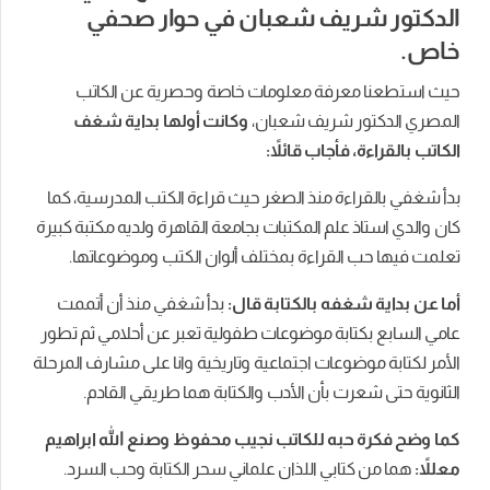
الدكتور شريف شعبان في حوار صحفي
خاص.
حيث استطعنا معرفة معلومات خاصة وحصرية عن الكاتب
المصري الدكتور شريف شعبان،
وكانت أولها بداية شغف
الكاتب بالقراءة، فأجاب قائلاً:
بدأ شغفي بالقراءة منذ الصغر حيث قراءة الكتب المدرسية، كما
كان والدي استاذ علم المكتبات بجامعة القاهرة ولديه مكتبة كبيرة
تعلمت فيها حب القراءة بمختلف ألوان الكتب وموضوعاتها.
أما عن بداية شغفه بالكتابة قال:
بدأ شغفي منذ أن أتممت
عامي السابع بكتابة موضوعات طفولية تعبر عن أحلامي ثم تطور
الأمر لكتابة موضوعات اجتماعية وتاريخية وانا على مشارف المرحلة
الثانوية حتى شعرت بأن الأدب والكتابة هما طريقي القادم.
كما وضح فكرة حبه للكاتب نجيب محفوظ وصنع الله ابراهيم
معللاً:
هما من كتابي اللذان علماني سحر الكتابة وحب السرد.