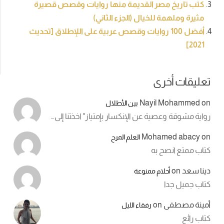
كتب تاريخ مصر القديمة منها روايات وقصص قصيرة
مثيرة وملهمة للخيال (الجزء الثاني)
أفضل 100 روايات وقصص عربية على اللإطلاق [تحديث
2021]
تعليقات أخرى
Nayil Mohammed
on
بين الأطلال
رواية مشوقة وعصية عن الإنكسار بإمتياز" اخذتنا إلى…
Mohamed abacy
on
العلم المرح
كتاب ممتع انصح به
دينا سعد
on
أحلام ممنوعة
كتاب جميل جدا
أمينة مصطفى
on
رفقاء الليل
كتاب رائع