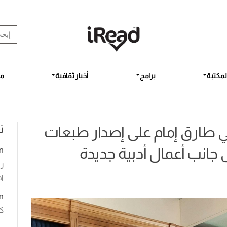
rch Button
earch
for:
لمكتبة
برامج
أخبار ثقافية
مق
ت
ئي طارق إمام على إصدار طبعات
لى جانب أعمال أدبية جديدة
n
رو
اخ
n
ك