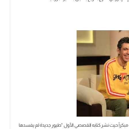
ي مصري وُلد عام 1977، وبدأ الكتابة مبكراً حيث نشر كتابه القصصي الأول “طيور جديدة لم يفسدها