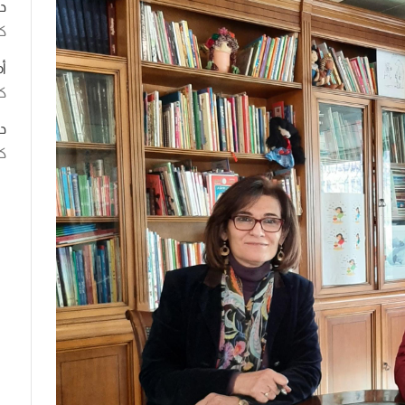
د
ك
أ
كت
د
كت