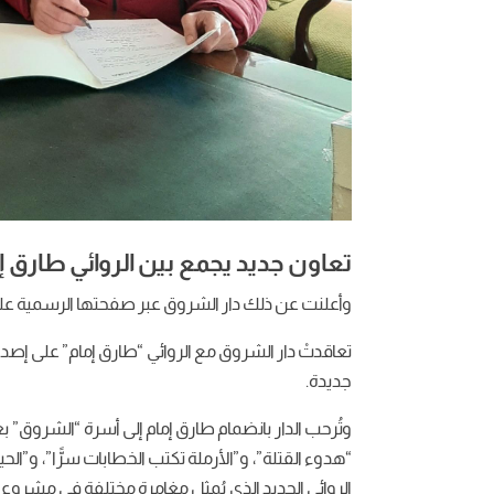
تعاون جديد يجمع بين الروائي طارق إ
وأعلنت عن ذلك دار الشروق عبر صفحتها الرسمية عل
تعاقدتْ دار الشروق مع الروائي “طارق إمام” على إصدار 
جديدة.
وتُرحب الدار بانضمام طارق إمام إلى أسرة “الشروق” بعد ا
“هدوء القتلة”، و”الأرملة تكتب الخطابات سرًّا”، و”ا
الروائي الجديد الذي يُمثل مغامرة مختلفة في مشروع إمام 