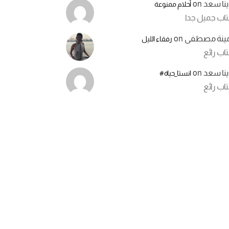
ينا سعد
on
أحلام ممنوعة
تاب جميل جدا
مينة مصطفى
on
رفقاء الليل
اب رائع
ينا سعد
on
انستا_حياة#
اب رائع