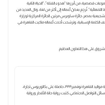
روايات ومجموعات قصصية، من أبرزها “هدوء القتلة”، “الحياة الثانية
نهائية”. تُرجِم بعضُ أعماله إلى أكثر من لغة، ونال العديد من
التشجيعية بمصر، جائزة ساويرس مرتين، الجائزة المركزية لوزارة
تحف الكلمة الإسبانية، وترشحت أحدث أعماله ماكيت القاهرة في
كاتبة روائية وصحفية مصرية مواليد القاهرة نوفمبر١٩٩٩، حاصلة على بكالوريوس تجارة،
ل التواصل الاجتماعي، كتبت رواية حانة الأقدار ورواية