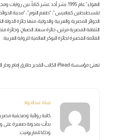
الهواء” عام 1995. نشر أحد عشر كتاباً، بين 
لقسطنطين كفافيس”، “طعم النوم”، “مدينة الحوائط اللا
الجوائز المصرية والعربية والدولية، منها جائزة الدولة 
الثقافة المصرية مرتين، جائزة سعاد الصباح، وجائزة م
القائمة القصيرة لجائزة البوكر العالمية للرواية العربية.
تهنئ مؤسسة iRead الكاتب القدير طارق إمام ودار الشروق على هذا التعاون العظيم.
نبيلة عبدالجواد
بدأت بمدونة صغيرة على وسائ
وداعًا للماريونيت.