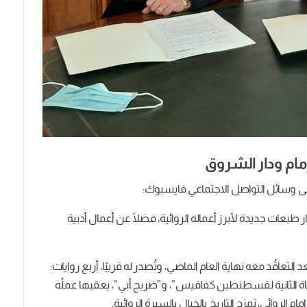
مام ودار الشروق
ى وسائل التواصل الاجتماعي فايسبوك:
طبعات جديدة لأبرز أعماله الروائية، فضلًا عن أعمال أدبية
لتعاقُد معه نهاية العام الماضي، وتُصدر له قريبًا، أربع روايات:
لحياة الثانية لقسطنطين كفافيس”، و”ضريح أبي”، يعقبها عملُه
الروائي، تمزج التاريخ بالخيال بالسيرة الروائية.