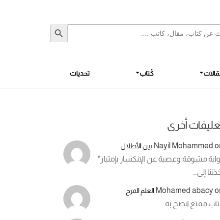
Sea
S
الات
كُتاب
تحديات
عليقات أخرى
Nayil Mohammed
o
بين الأطلال
اية مشوقة وعصية عن الإنكسار بإمتياز"
ذتنا إلى…
Mohamed abacy
o
العلم المرح
تاب ممتع انصح به