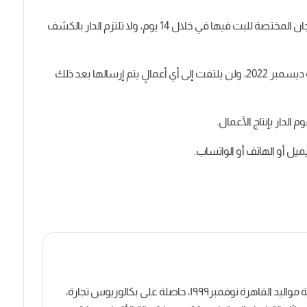
7- تُعرض جميع الأعمال المشاركة بالمسابقة على اللجان المختصة للبت فيها في خلال 14 يوم، ولا تلتزم الدار بالكشف
8- سيتم البدء باستقبال الأعمال من اليوم وحتى نهاية ديسمبر 2022، ولن يلتفت إلى أي أعمالٍ يتم إرسالها بعد ذلك
كاتبة روائية وصحفية مصرية مواليد القاهرة نوفمبر١٩٩٩، حاصلة على بكالوريوس تجارة،