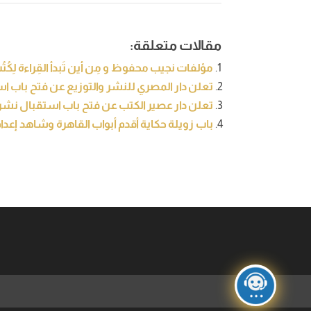
مقالات متعلقة:
مؤلفات نجيب محفوظ و مِن أين تَبدأ القِراءة لِكُت
تعلن دار المصري للنشر والتوزيع عن فتح باب اس
تعلن دار عصير الكتب عن فتح باب استقبال نشر ا
باب زويلة حكاية أقدم أبواب القاهرة وشاهد إعد