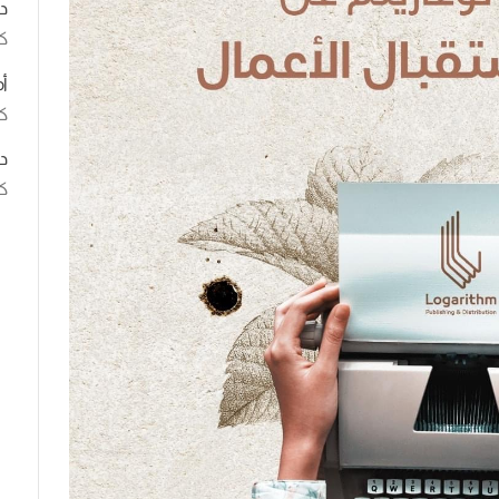
د
ك
أ
كت
د
كت