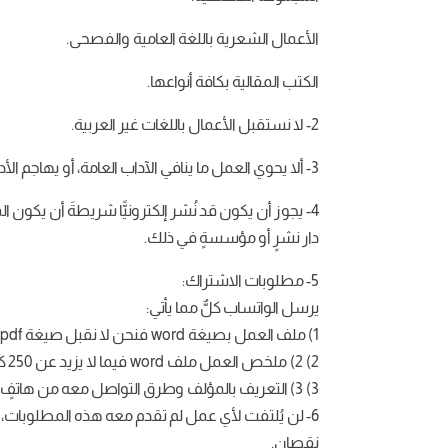
الأعمال الشعرية باللغة العامية والفصحى.
الكتب المقالية بكافة أنواعها.
2- لا نستقبل الأعمال باللغات غير العربية.
3- ألا يحوي العمل ما ينافي الآداب العامة، أو يهاجم الأديان السماوية، أو يسيء إلى مصر، أو يهدم منهج القيم.
4- يجوز أن يكون قد نُشر إلكترونيًّا شريطةَ أن يك
دار نشرٍ أو مؤسسةٍ في ذلك.
5- مطلوبات الاشتراك:
يرسل الواتساب كلٌّ مما يأتي:
1) ملف العمل بصيغة word فنحن لا نقبل صيغة pdf ولن نلتفت إلى أي صيغةٍ غير word.
2) 2) ملخص العمل ملف word فيما لا يزيد عن 250 كلمة.
3) 3) التعريف بالمؤلف وطرق التواصل معه من هاتفٍ أو إيميل.
6- لن يُلتفت لأي عمل لم تقدم معه هذه المطلوبات، 
نقصان.