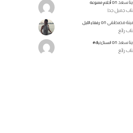
ينا سعد
on
أحلام ممنوعة
تاب جميل جدا
مينة مصطفى
on
رفقاء الليل
اب رائع
ينا سعد
on
انستا_حياة#
اب رائع