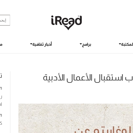
rch Button
earch
for:
لمكتبة
برامج
أخبار ثقافية
مق
ت
ب استقبال الأعمال الأدبية
n
رو
اخ
n
ك