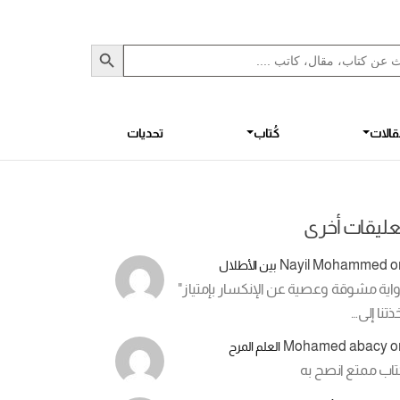
Sea
S
الات
كُتاب
تحديات
عليقات أخرى
Nayil Mohammed
o
بين الأطلال
اية مشوقة وعصية عن الإنكسار بإمتياز"
ذتنا إلى…
Mohamed abacy
o
العلم المرح
تاب ممتع انصح به