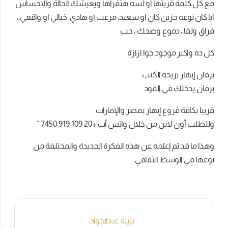
مع كل كلمة قريتها أو لسه هتقراها ويعيشك الحالة والاحساس
ايا كان نوعه حزين كان او سعيد، مرعب او هادي، خيالي او واقعي،،
فراق ولقا،، دموع وضحك ، حب
كل ده واكتر موجود جوا ازازة
برفان إبهار بريحة الكتب
برفان يدخلك في المود
قريبا بكافة فروع إبهار بمصر والإمارات
وللطلب أون لاين من خلال واتس آب +20 109 919 7450 ”
وهذا ما قد تم إعلانه عن هذه الفكرة الجديدة والمختلفة من
نوعها في الوسط الثقافي.
نبيلة عبدالجواد