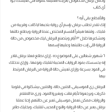
وكمان برفان مخصوص بالريحة العتيقة عموما اللي تعيشك جوا
أي كتاب
والأفظع بقى أيه ؟
إنك تقدر تطلب برفان بإسم أي رواية بتحبها ايا كانت وقريبة من
قلبك ، وقتها هيقرأ القسم المختص عندنا الرواية ويطلع حالتها
ومشاعرها خلال ٣ أيام ويتصنع البرفان ليك مخصوص من حالة
الرواية اللي إنت طلبتها وعليها إسمها
٦ شهور شغالين على الموضوع ده ، إزاي نطلع فعلا برفان قادر
إنه يحسسك بمود الروايات المحببة لقلبك ونوعها ، وإزاي ندخلك
في المود بسرعة وإزاي تعيش حالة الرواية من البرفان المرتبط
بيها
البرفان زي الموسيقى، الاتنين حالة، والاتنين بيشكلوا في قلوبنا
ذكريات ويرجعونا لأيام فاتت ويغيروا المود، وزي ما الافلام
والروايات ممكن نعمل موسيقى تعبر عن حالتهم، إحنا عملنا
برفان يعبر عن حالة الرواية والنوع المحبب لقلبك، ويخليك طاير