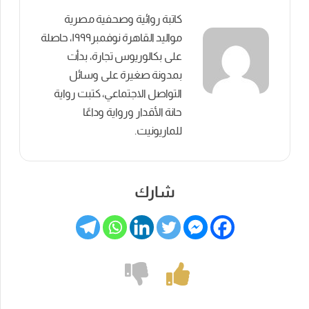
كاتبة روائية وصحفية مصرية
مواليد القاهرة نوفمبر١٩٩٩، حاصلة
على بكالوريوس تجارة، بدأت
بمدونة صغيرة على وسائل
التواصل الاجتماعي، كتبت رواية
حانة الأقدار ورواية وداعًا
للماريونيت.
شارك