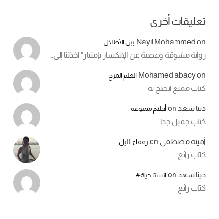
تعليقات أخرى
Nayil Mohammed
on
بين الأطلال
رواية مشوقة وعصية عن الإنكسار بإمتياز" اخذتنا إلى…
Mohamed abacy
on
العلم المرح
كتاب ممتع انصح به
دينا سعد
on
أحلام ممنوعة
كتاب جميل جدا
أمينة مصطفى
on
رفقاء الليل
كتاب رائع
دينا سعد
on
انستا_حياة#
كتاب رائع