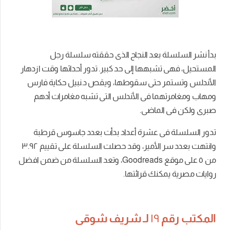
بدأ نشر السلسلة بعد النجاح الذى حققته سلسلة رجل
المستحيل، فهى تشبهها إلى حد كبير. تدور أحداثها وقت ازدهار
الأندلس وتستمر حتى سقوطها، و
يقص د.نبيل حكاية فارس
ومهاب ومغامرتهما فى الأندلس التى تشبه مغامرات أدهم
صبرى ولكن فى الماضى.
تدور السلسلة فى عشرة أعداد بدأت بعدد جاسوس قرطبة
وانتهت بعدد سر الأمير، وقد حصلت السلسلة على تقييم ٣.٩٢
من ٥ على موقع Goodreads، وتعد السلسلة من ضمن افضل
روايات مصرية يمكنك قرائتها.
المكتب رقم
١٩
لـ شريف شوقى