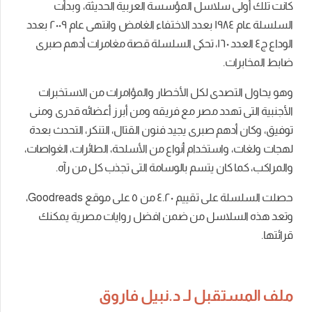
كانت تلك أولى سلاسل المؤسسة العربية الحديثة، وبدأت
السلسلة عام ١٩٨٤ بعدد الاختفاء الغامض وانتهى عام ٢٠٠٩ بعدد
الوداع ج٤ العدد ١٦٠،
تحكى السلسلة قصة مغامرات أدهم صبرى
ضابط المخابرات.
وهو يحاول التصدى لكل الأخطار والمؤامرات من الاستخبرات
الأجنبية التى تهدد مصر مع فريقه ومن أبرز أعضائه قدرى ومنى
توفيق، و
كان أدهم صبرى يجيد فنون القتال، التنكر، التحدث بعدة
لهجات ولغات، واستخدام أنواع من الأسلحة، الطائرات، الغواصات،
والمراكب،
كما كان يتسم بالوسامة التى تجذب كل من رآه.
حصلت السلسلة على تقييم ٤.٢٠ من ٥ على موقع Goodreads،
وتعد هذه السلاسل من ضمن افضل روايات مصرية يمكنك
قرائتها.
ملف المستقبل لـ د.نبيل فاروق