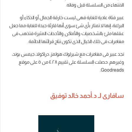
الانتهاء من السلسلة قبل وفاته.
عبير فتاة عادية للغاية فهى ليست خارقة الجمال أو الذكاء أو
البراعة، إنها لا تمتاز بأى شئ سوى أنها قارئة جيدة للغاية مما جعل
عقلها ملئ بالشخصيات والأماكن والأحداث المثيرة فتذهب فى
مغامرات فى ذلك الخيال الذى تكون نتاج قرائتها الدائمة.
نجد عبير فى مغامرات مع شيرلوك هولمز، دراكولا، جيمس بوند،
وغيرهم. حصلت السلسلة على تقييم ٤.٢٨ من ٥ على موقع
Goodreads.
سافارى لـ د.أحمد خالد توفيق