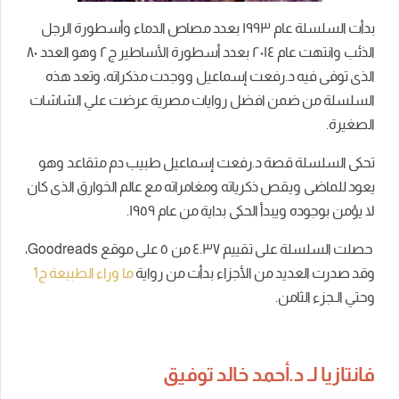
بدأت السلسلة عام ١٩٩٣ بعدد مصاص الدماء وأسطورة الرجل
الذئب وانتهت عام ٢٠١٤ بعدد أسطورة الأساطير ج٢ وهو العدد ٨٠
الذى توفى فيه د.رفعت إسماعيل ووجدت مذكراته، وتعد هذه
السلسلة من ضمن افضل روايات مصرية عرضت علي الشاشات
الصغيرة.
تحكى السلسلة قصة د.رفعت إسماعيل طبيب دم متقاعد وهو
يعود للماضى ويقص ذكرياته ومغامراته مع عالم الخوارق الذى كان
لا يؤمن بوجوده ويبدأ الحكى بداية من عام ١٩٥٩.
حصلت السلسلة على تقييم ٤.٣٧ من ٥ على موقع Goodreads،
وقد صدرت العديد من الأجزاء بدأت من رواية
ما وراء الطبيعة ج1
وحتي الـجزء الثامن.
فانتازيا لـ د.أحمد خالد توفيق