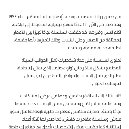
من ضمن روايات مصرية ، وقد بدأ إصدار سلسلة فلاش عام ١٩٩٤
وقد صدر حتى الآن ٢٢ عددًا منهم ديفيليه، السقوط إلى البلاعة،
اكتم السر، وغيرهم. قد حققت السلسلة نجاحًا كبيرًا بين الأعمار
المختلفة من الصغار وحتى الشباب وذلك لتميزها بأنها خفيفة،
لطيفة، جذابة، ممتعة، ومفيدة.
تحتوى السلسلة على عدة شخصيات تمثل الجوانب السيئة
للمجتمع بشكل ساخر مثل توتو عضلات الذى يمثل البلطجة،
نظير الذى يمثل الحسد، والمواطن المطحون الذى يمثل
الموظف الغلبان.
كانت تلك السلسلة فريدة من نوعها فى عرض المشكلات
ونقدها نقد ساخر لاذع ومفيد فى نفس الوقت. بعد تحقيقها
نجاحًا واسعًا، صدرت سلاسل مغامرات جانبية تابعة لها مثل سوبر
فلاش وسلسلة مغامرات فلاش، كما صدر لها ثلاثة أعداد
استثنائية كما حظيت بعض الشخصيات بأعداد بها مغامرات خاصة