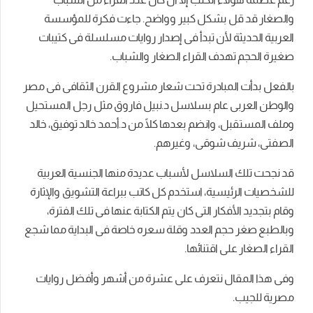
والصغار قد قل بشكل كبير وواضح. جاءت فكرة للمؤسسة
العربية الحديثة لأن تبدأ فى إصدار روايات مسلسلة فى كتيبات
صغيرة الحجم تهدف القراء الصغار والشباب.
بالفعل بدأت المبادرة تحت شعار مشروع القرن الثقافى فى مصر
والوطن العربى عام بسلاسل د.نبيل فاروق مثل رجل المستحيل
وملف المستقبل، و
انضم بعدها كلًا من د.أحمد خالد توفيق، خالد
الصفتى، شريف شوقى، وغيرهم.
قد نجحت تلك السلاسل لأسباب عديدة منها الجنسية العربية
للشخصيات الرئيسية، استخدم كل كاتب ببراعة التشويق والإثارة
وقام بتجديد الأفكار التى كان يتم الكتابة عنها فى تلك الفترة،
وبالطبع صغر حجم العدد وقلة سعره خاصة فى البداية مما شجع
القراء الصغار على اقتنائها.
وفى هذا المقال نتعرف على عشرة من أشهر وأفضل روايات
مصرية للجيب.