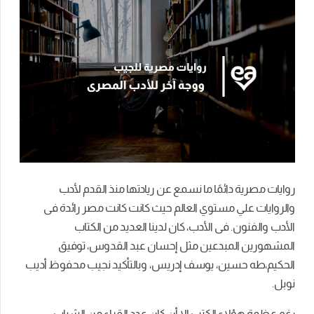
روايات مصرية دائمًا ما نسمع عن ريادتها منذ القدم لأدب
والروايات علي مستوي العالم حيث كانت كانت مصر رائدة فى
الأدب والفنون. فى الأدب، كان لدينا العديد من الكتاب
المشهورين المبدعين مثل إحسان عبد القدوس، توفيق
الحكيم،طه حسين، يوسف إدريس، وبالتأكيد نجيب محفوظ أديب
نوبل.
رغم عظمة هؤلاء الكتب إلا أن كان عدد القراء من الشباب