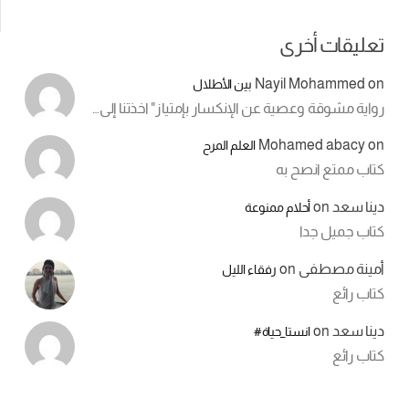
تعليقات أخرى
Nayil Mohammed
on
بين الأطلال
رواية مشوقة وعصية عن الإنكسار بإمتياز" اخذتنا إلى…
Mohamed abacy
on
العلم المرح
كتاب ممتع انصح به
دينا سعد
on
أحلام ممنوعة
كتاب جميل جدا
أمينة مصطفى
on
رفقاء الليل
كتاب رائع
دينا سعد
on
انستا_حياة#
كتاب رائع