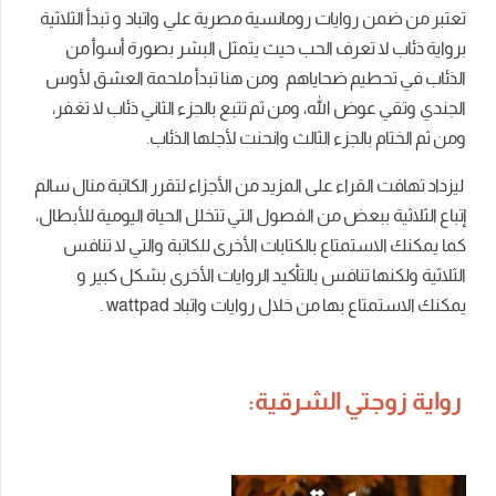
تعتبر من ضمن روايات رومانسية مصرية علي واتباد و تبدأ الثلاثية
برواية ذئاب لا تعرف الحب حيث يتمثل البشر بصورة أسوأ من
الذئاب في تحطيم ضحاياهم ومن هنا تبدأ ملحمة العشق لأوس
الجندي وتقي عوض الله، ومن ثم تتبع بالجزء الثاني ذئاب لا تغفر،
ومن ثم الختام بالجزء الثالث وانحنت لأجلها الذئاب.
ليزداد تهافت القراء على المزيد من الأجزاء لتقرر الكاتبة منال سالم
إتباع الثلاثية ببعض من الفصول التي تتخلل الحياة اليومية للأبطال،
كما يمكنك الاستمتاع بالكتابات الأخرى للكاتبة والتي لا تنافس
الثلاثية ولكنها تنافس بالتأكيد الروايات الأخرى بشكل كبير و
يمكنك الاستمتاع بها من خلال روايات واتباد wattpad .
رواية زوجتي الشرقية: