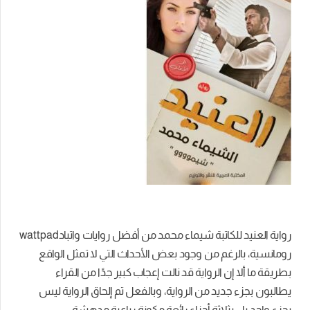
رواية العنيد للكاتبة شيماء محمد من أفضل روايات واتبادwattpad
رومانسية، بالرغم من وجود بعض الأحداث التي لا تمثل الواقع
بطريقة ما ألا إن الرواية قد نالت إعجاب كبير جدًا من القراء
يطالبون بجزء جديد من الرواية، وبالفعل تم إلحاق الرواية ليس
بجزء واحد بل بثلاثة أجزاء رائعة مكونة رباعية مدهشة.