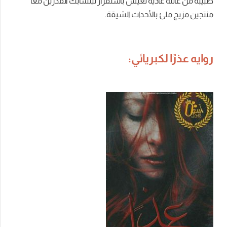
طبيبة من عائلة عادية تعيش باستقرار ليتشابك القدرين معًا
منتجين مزيج ملئ بالأحداث الشيقة.
روايه عذرًا لكبريائي: