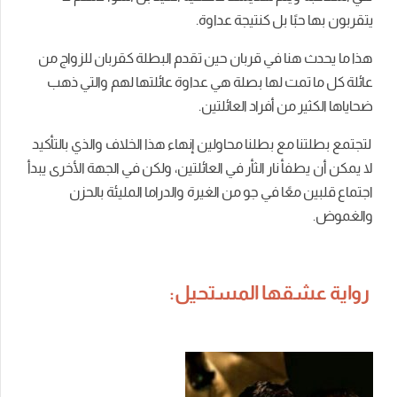
يتقربون بها حبًا بل كنتيجة عداوة.
هذا ما يحدث هنا في قربان حين تقدم البطلة كقربان للزواج من
عائلة كل ما تمت لها بصلة هي عداوة عائلتها لهم والتي ذهب
ضحاياها الكثير من أفراد العائلتين.
لتجتمع بطلتنا مع بطلنا محاولين إنهاء هذا الخلاف والذي بالتأكيد
لا يمكن أن يطفأ نار الثأر في العائلتين، ولكن في الجهة الأخرى يبدأ
اجتماع قلبين معًا في جو من الغيرة والدراما المليئة بالحزن
والغموض.
رواية عشقها المستحيل: