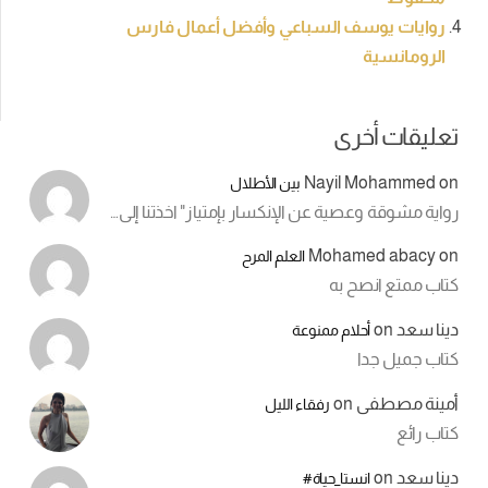
روايات يوسف السباعي وأفضل أعمال فارس
الرومانسية
تعليقات أخرى
Nayil Mohammed
on
بين الأطلال
رواية مشوقة وعصية عن الإنكسار بإمتياز" اخذتنا إلى…
Mohamed abacy
on
العلم المرح
كتاب ممتع انصح به
دينا سعد
on
أحلام ممنوعة
كتاب جميل جدا
أمينة مصطفى
on
رفقاء الليل
كتاب رائع
دينا سعد
on
انستا_حياة#