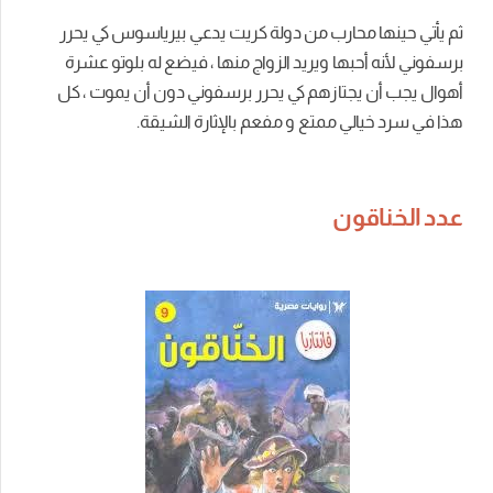
ثم يأتي حينها محارب من دولة كريت يدعي بيرياسوس كي يحرر
برسفوني لأنه أحبها ويريد الزواج منها ، فيضع له بلوتو عشرة
أهوال يجب أن يجتازهم كي يحرر برسفوني دون أن يموت ، كل
هذا في سرد خيالي ممتع و مفعم بالإثارة الشيقة.
عدد الخناقون