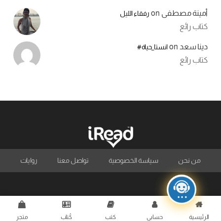
أمينة مصطفى
on
رفقاء الليل
كتاب رائع
دينا سعد
on
انستا_حياة#
كتاب رائع
من نحن
سياسة الخصوصية
تواصل معنا
روايات
الرئيسية
حسابي
كتب
كُتاب
متجر