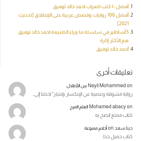
أفضل ١٠ كتب للعراب احمد خالد توفيق
أفضل 100 روايات وقصص عربية على اللإطلاق [تحديث
2021]
5 أساطير في سلسلة ما وراء الطبيعة احمد خالد توفيق
هم الأكثر إثارة
أحمد خالد توفيق
تعليقات أخرى
Nayil Mohammed
on
بين الأطلال
رواية مشوقة وعصية عن الإنكسار بإمتياز" اخذتنا إلى…
Mohamed abacy
on
العلم المرح
كتاب ممتع انصح به
دينا سعد
on
أحلام ممنوعة
كتاب جميل جدا