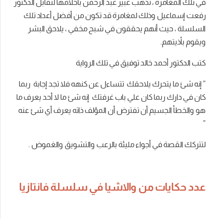
في تلك المغامرة ، تذهب عبير عبد الرحمن بأحلامها لتقابل الدكتور
رفعت إسماعيل وذلك لمغامرة قد تكون من أفضل أعداد تلك
السلسلة ، حيث أنهم يحققون في شبح مخفي ، يلاحق البشر
ويقوم بأذيتهم.
كتب الدكتور أحمد خالد توفيق في تلك الرواية
” إنه شئ ما يتحرك يلاحقك تتساءل عن كنهه فلا تجد إجابة ربما
كان في دارك ربما كان علي باب غرفتك إنه شئ ما لا أحد يعرف ما
هو والخطأ الجسيم أن تفترض أن المؤلف ذاته يعرف أي شئ عنه
”
لتتركك القصة في أجواء مليئة بالرعب والتشويق والغموض .
عدد حكايات من والاشيا
في سلسلة فانتازيا