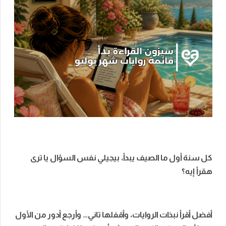
كل سنة أول ما الصيف يبدأ، بيجيلي نفس السؤال يا ترى
هقرأ إيه؟
أفضل أقرأ نبذات الروايات، وأقفلها تاني… وأرجع أدور من الأول