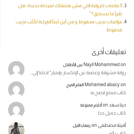
5 علامات للرواية اللي مش هتنقلك لمرحلة جديدة: هل
تقرأ ما يستحق؟”
مؤلفات نجيب محفوظ و مِن أين تَبدأ القِراءة لِكُتُب نَجِيب
مَحفوظ
تعليقات أخرى
Nayil Mohammed
on
بين الأطلال
رواية مشوقة وعصية عن الإنكسار بإمتياز" اخذتنا إلى…
Mohamed abacy
on
العلم المرح
كتاب ممتع انصح به
دينا سعد
on
أحلام ممنوعة
كتاب جميل جدا
أمينة مصطفى
on
رفقاء الليل
كتاب رائع