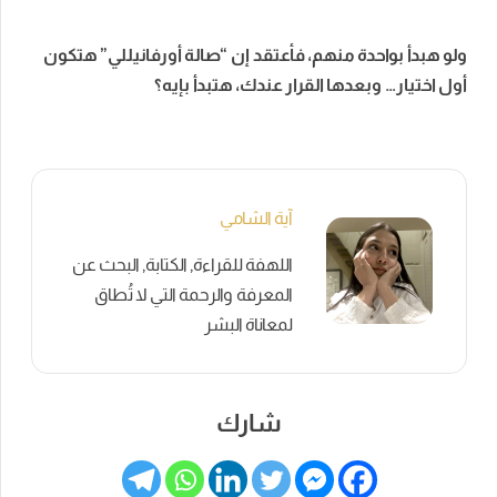
ولو هبدأ بواحدة منهم، فأعتقد إن “صالة أورفانيللي” هتكون
أول اختيار… وبعدها القرار عندك، هتبدأ بإيه؟
آية الشامي
اللهفة للقراءة, الكتابة, البحث عن
المعرفة والرحمة التي لا تُطاق
لمعاناة البشر
شارك