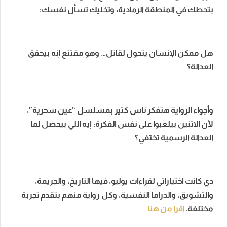
بتحطك في المنطقة الرمادية، وتخليك تسأل نفسك:
هل ممكن الإنسان يتحول لقاتل… وهو مقتنع إنه بيحقق
العدالة؟
وأجواء الرواية هتفكر ناس كتير بمسلسل “عين سحرية”،
لأن الاتنين بيلعبوا على نفس الفكرة: إيه اللي بيحصل لما
العدالة الرسمية تختفي؟
دي كانت اختياراتي لقراءات يوليو، فيها التاريخ، والجريمة،
والتشويق، والدراما النفسية، وكل رواية منهم بتقدم تجربة
مختلفة.
اقرأ من هنا