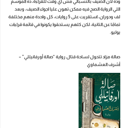
وده لأن الصيف بالنسبالي مش أي وقت للقراءة، ده الموسم
اللي الرواية الصح فيه ممكن تهون عليا اجواء الصيف، وبعد
لف ودوران، استقريت على 5 روايات، كل واحدة منهم مختلفة
تمامًا عن التانية، لكن كلهم يستحقوا يكونوا في قائمة قراءات
يوليو.
صالة مزاد تتحول لساحة قتال رواية “صالة أورفانيللي” –
أشرف العشماوي