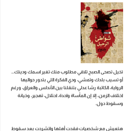
تخيل تصحى الصبح تلاقي مطلوب منك تغير اسمك ودينك…
أو تسيب بلدك وتمشي، ودي الفكرة اللي بتدور حواليها
الرواية، الكاتبة رشا عدلي بتنقلنا بين الأندلس والعراق، ورغم
اختلاف الزمن، إلا إن المأساة واحدة، احتلال، تهجير، وخيانة
وسقوط دول.
هتعيش مع شخصيات فقدت أهلها واتشردت بعد سقوط