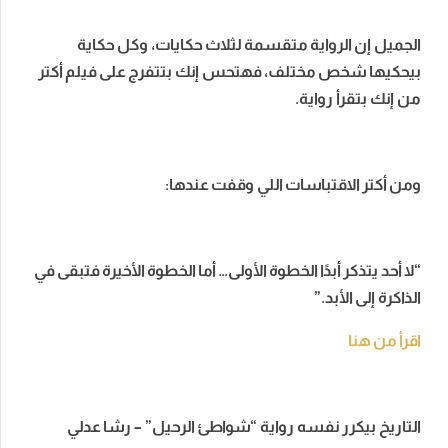
الجميل إن الرواية متقسمة لثلاث حكايات، وكل حكاية
بيحكيها شخص مختلف، فهتحس إنك بتتفرج على فيلم أكتر
من إنك بتقرأ رواية.
ومن أكتر الاقتباسات اللي وقفت عندها:
“لا أحد يتذكر أبدًا الخطوة الأولى… أما الخطوة الأخيرة فتبقى في
الذاكرة إلى الأبد.”
اقرأ من هنا
التاريخ بيكرر نفسه رواية “شواطئ الرحيل” – رشا عدلي