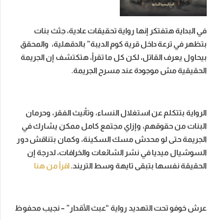
في البداية هتفتكر إنها رواية تحقيقات عادية، جثث بنات
بتظهر في ترعة داخل قرية كوم الديبة” بالدقهلية، والمحقق
بيحاول يعرف القاتل، لكن كل ما تقرأ، هتكتشف إن الجريمة
الحقيقية مش موجودة عند مسرح الجريمة.
الرواية بتتكلم عن استغلال النساء، وتأنيث الفقر، وحرمان
البنات من حقوقهم، وإزاي مجتمع كامل ممكن يشارك في
الجريمة حتى لو محدش مسك السكينة، وكمان بتناقش دور
السوشيال ميديا في نشر الشائعات والخرافات، لدرجة إن
الحقيقة نفسها بتبقى تايهة وسط التريند.
اقرأ من هنا
عرش خوفو تحت التهديد رواية “عبث الأقدار” – نجيب محفوظ