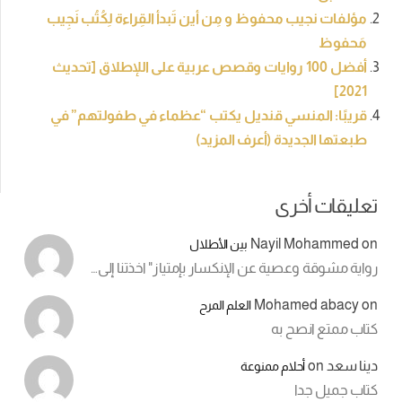
مؤلفات نجيب محفوظ و مِن أين تَبدأ القِراءة لِكُتُب نَجِيب
مَحفوظ
أفضل 100 روايات وقصص عربية على اللإطلاق [تحديث
2021]
قريبًا: المنسي قنديل يكتب “عظماء في طفولتهم” في
طبعتها الجديدة (أعرف المزيد)
تعليقات أخرى
Nayil Mohammed
on
بين الأطلال
رواية مشوقة وعصية عن الإنكسار بإمتياز" اخذتنا إلى…
Mohamed abacy
on
العلم المرح
كتاب ممتع انصح به
دينا سعد
on
أحلام ممنوعة
كتاب جميل جدا