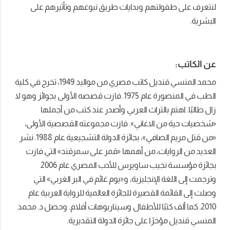
لنتعرف على طفولتهم وبدايات طريق نبوغهم وتأثيرهم على
البشرية.
عن الكاتب:
محمد المنسي قنديل كاتب مصري من مواليد 1949، تخرج في كلية
الطب في المنصورة عام 1975. فازت قصصه الأولى بجوائز وهو لا
زال طالبًا. اهتم بالتراث العربي وأصدر عند كتب من أجملها
«شخصيات حية من الاغاني». فازت مجموعته القصصية الأولى،
«من قتل مريم الصافي»، بجائزة الدولة التشجيعية عام 1988. نشر
العديد من الروايات، من أهمها «قمر على سمرقند» التي فازت
بجائزة مؤسسة نجيب ساويرس للأدب المصري عام 2006
وترجمت إلى اللغة الإنجليزية، و«يوم غائم في البر الغربي» التي
وصلت إلى القائمة القصيرة للجائزة العالمية للرواية العربية عام
2010. كما ألف كتبًا للأطفال وسيناريوهات أفلام. وحصل د. محمد
المنسي قنديل مؤخرًا على جائزة الدولة التقديرية.