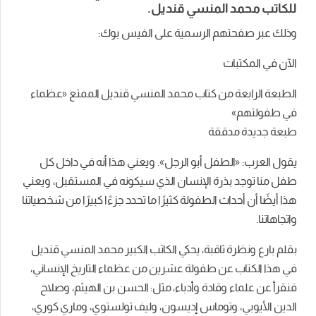
للكاتب محمد المنسي قنديل.
وذلك عبر صفحتهم الرسمية على الفيس بوك:
الآن في المكتبات
الطبعة الرابعة من كتاب محمد المنسي قنديل الممتع «عظماء
في طفولتهم»
طبعة جديدة مدققة
يقول العرب: «الطفل أبو الرجل». ويعني هذا أنه في داخل كل
طفل منا توجد بذرة الإنسان الذي سيكونه في المستقبل، ويعني
هذا أيضًا أن أحداث الطفولة كثيرًا ما تحدد جزءًا كبيرًا من شخصياتنا
واتجاهاتنا.
بقلم بارع ونظرة ثاقبة، يحكي الكاتب الكبير محمد المنسي قنديل
في هذا الكتاب عن طفولة عشرين من عظماء التاريخ الإنساني،
فنقرأ عن علماء وقادة وأدباء، مثل: الحسن بن الهيثم، وصلاح
الدين الأيوبي، وتوماس إديسون، وليف تولستوي، وماري كوري،