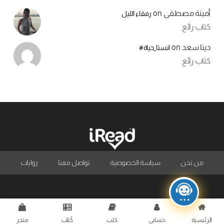
أمينة مصطفى
on
رفقاء الليل
كتاب رائع
دينا سعد
on
انستا_حياة#
كتاب رائع
من نحن
سياسة الخصوصية
تواصل معنا
روايات
الرئيسية
حسابي
كتب
كُتاب
متجر