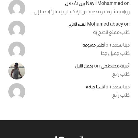
Nayil Mohammed
on
بين الأطلال
رواية مشوقة وعصية عن الإنكسار بإمتياز" اخذتنا إلى…
Mohamed abacy
on
العلم المرح
كتاب ممتع انصح به
دينا سعد
on
أحلام ممنوعة
كتاب جميل جدا
أمينة مصطفى
on
رفقاء الليل
كتاب رائع
دينا سعد
on
انستا_حياة#
كتاب رائع