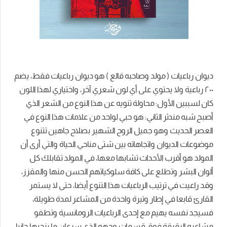
ديوان رباعيات ( مولد وصاحبه قالع ) هو ديوان رباعيات فقط، يضم
٢٠٠ رباعية ولا يحتوي على أي لون شعري آخر، واختياري لهذا اللون
كان لسببين الأول: محاولة تنويه عن هذا النوع من الشعر الذي
أصبح شبه مندثر الثاني: هو حبي لواحد من علامات هذا النوع في
العصر الحديث وهو جميل الروح الشهير بصلاح جاهين تتنوع
موضوعات الديوان واتجاهاته بين شتى مناحي الحياة والتي أرى أن
المولد هو أقرب الأحداث تشابها معها، في المولد تقابلك كل
ألوان البشر وتطلع على كافة سلوكياتهم الحسن منها والمقزز،
وقد راعيت في ترتيب الرباعيات هذا التنوع أيضا، حتى لا يستمر
القارئ قابعا في إطار وتيرة واحدة من المشاعر لمدة طويلة،
فسيجد نفسه يهيم مع إحدى الرباعيات الرومانسية وتطفو
مشاعره الرقيقة فوق قسمات وجهه الذي سرعان ما ينحيها جانبا