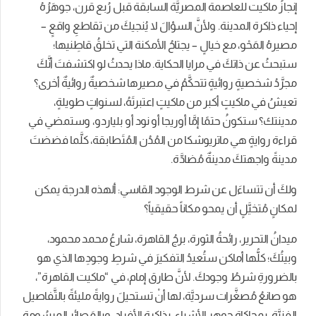
إنجازُ ماكيت للعاصمة المصريَّة السابقة قبل رُبع قرن، جوهَرُهُ
إحياء ذاكرة المدينة. ولأنَّ السؤالَ لا يُنجيكَ من تقاطعِ واقعٍ –
مصيرهُ المَحْو، مع خيالٍ – يجتاحُ الأمكنة التي تخلقُ قاطِنيها؛
ستبحثُ عن ذاتكَ في مرايا الحكاية. ماذا يحدثُ لو اكتشفتَ أنَّكَ
مجرَّدُ شخصيةٍ روائيةٍ تتحكَّمُ في مصيرها شخصيةٌ روائيةٌ أخرى؟
تعيشُ في ماكيتٍ أكبر من ماكيتٍ اعتبرتَهُ، لسنواتٍ طويلةٍ،
مدينتك؟ ستكونُ حتمًا إمَّا أوريجا أو نود أو بلياردو، وستمضي في
قراءة روايةٍ هي ماتريوشكا من المُدُن المُتَطابقة، كلَّما فضضتَ
مدينةً واجهتكَ مدينةٌ مُضادَّة.
ولكَ أن تتساءَل عن شرط الوجود القاسي: ألهذه الدرجة يمكن
لمكانٍ مُتخيَّلٍ أن يمحو مكاناً حقيقياً؟
ميدانُ التحرير، رائحةُ الثورة، برجُ القاهرة، شارعُ محمد محمود،
وبيتُكَ؛ كلُّها أماكن ستُعيدُ التفكيرَ في شرطِ وجودِها الذي هو
بالضرورةِ شرطُ وجودكَ. لأنَّ طارق إمام، في “ماكيت القاهرة”،
هو صانعُ مُصغَّرات سرديَّة، لها أنْ تستحيلَ روايةً مليئةً بالتَّفاصيل
الفنيَّة، بمحاكاةِ جوهرِ الأشياء، بذاكرةِ الأفرادِ، وبالمَصائرِ المرسُومةِ