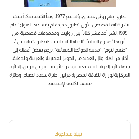
طارق إمام روائي مصري. وُلد عام 1977، وبدأ الكتابة مبكراً حيث
نشر كتابه القصصي الأول “طيور جديدة لم يفسدها الهواء” عام
1995. نشر أحد عشر كتاباً، بين روايات ومجموعات قصصية، من
أبرزها “هدوء القتلة”، “الحياة الثانية لقسطنطين كفافيس”،
“طعم النوم”، “مدينة الحوائط اللانهائية”. تُرجِم بعضُ أعماله إلى
أكثر من لغة، ونال العديد من الجوائز المصرية والعربية والدولية،
منها جائزة الدولة التشجيعية بمصر، جائزة ساويرس مرتين، الجائزة
المركزية لوزارة الثقافة المصرية مرتين، جائزة سعاد الصباح، وجائزة
متحف الكلمة الإسبانية.
نبيلة عبدالجواد