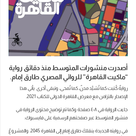
أصدرت منشورات المتوسط منذ دقائق رواية
“ماكيت القاهرة” للروائي المصري طارق إمام.
روايةٌ كُتبت كما تُشيَّد مدنٌ، كما تُمحى، وتبقى أخرى. يأتي هذا
الإصدار بالتزامن مع معرض القاهرة الدولي للكتاب 2021.
جاءت الرواية في ٤٠٨ صفحة وكما تم توضيح محتوى الرواية في
منشور المتوسط عبر صفحتهم الرسمية على فايسبوك:
في روايته الجديدة ينقلكَ طارق إمام إلى القاهرة 2045. والمشروعُ