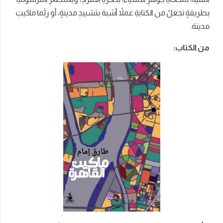
بطريقةٍ تجعلُ من الكتابةِ عملاً أشبهَ بتشييدِ مدينةٍ، أو ربَّما ماكيتِ
مدينة.
من الكتاب: