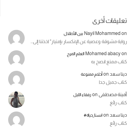
تعليقات أخرى
Nayil Mohammed
on
بين الأطلال
رواية مشوقة وعصية عن الإنكسار بإمتياز" اخذتنا إلى…
Mohamed abacy
on
العلم المرح
كتاب ممتع انصح به
دينا سعد
on
أحلام ممنوعة
كتاب جميل جدا
أمينة مصطفى
on
رفقاء الليل
كتاب رائع
دينا سعد
on
انستا_حياة#
كتاب رائع