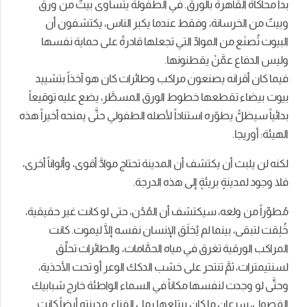
بدأ محاكاة القاهرة بالورق. في الطفولة يتساوى بيتٌ من ورق
وبيتٌ من الخرسانة، وفقط عندما يكبر الناس، يكتشفون أن
البيوت تُصنَع من الموادِّ التي تجعلها قادرةً على حماية نفسها
وليس الدفاع عمَّنْ يقطنونها.
فيما كان أقرانه يصنعون مراكب وطائرات كان هو آخذاً بتشييد
بيوت بيضاء تقطعها خطوط الورق المسطَّر، يضع عليه توقيعاً
بدائياً سيظلُّ يطوّره استناداً لأصله الطفولي حتَّى يمنحه أخيراً هذه
الهيئة: أوريجا.
لكنه لن يلبث أن يكتشف أن المدينة تحتاج موادَّ أقوى، وألواناً أخرى،
فلا وجود لمدينةٍ بريئةٍ إلى هذه الدرجة.
مُطوِّراً من ولعه، سيكتشف أن المُدُن، حتى لو كانت غير حقيقية،
خُلِقت لتبقى، بينما لم يُخلَق الإنسان نفسه إلَّا ليموت. كانت
المراكب الورقية تغرق في مياه الحمَّامات، والطائرات تحلِّق
لسنتيمترات، ثمَّ تنتحر على خشب الدكك الوعر أو تحت الأحذية،
وحتَّى لو وجدت لنفسها مكاناً في السماء الواطئة خارج شبابيك
الفصول، سرعان ما كان يبتلعها رمل الفناء. مدينته أيضاً كانت