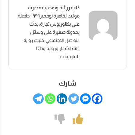
كاتبة روائية وصحفية مصرية
مواليد القاهرة نوفمبر١٩٩٩، حاصلة
على بكالوريوس تجارة، بدأت
بمدونة صغيرة على وسائل
التواصل الاجتماعي، كتبت رواية
حانة الأقدار ورواية وداعًا
للماريونيت.
شارك