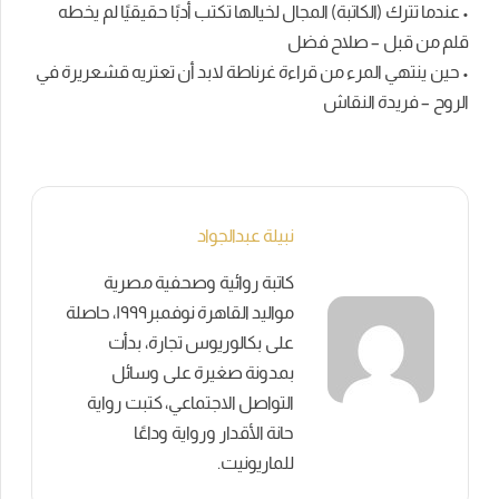
• عندما تترك (الكاتبة) المجال لخيالها تكتب أدبًا حقيقيًا لم يخطه
قلم من قبل – صلاح فضل
• حين ينتهي المرء من قراءة غرناطة لابد أن تعتريه قشعريرة في
الروح – فريدة النقاش
نبيلة عبدالجواد
كاتبة روائية وصحفية مصرية
مواليد القاهرة نوفمبر١٩٩٩، حاصلة
على بكالوريوس تجارة، بدأت
بمدونة صغيرة على وسائل
التواصل الاجتماعي، كتبت رواية
حانة الأقدار ورواية وداعًا
للماريونيت.