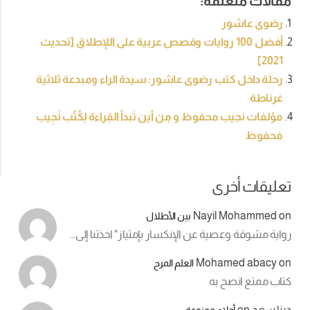
مقالات متعلقة:
رضوى عاشور
أفضل 100 روايات وقصص عربية على اللإطلاق [تحديث
2021]
رحلة داخل كتب رضوى عاشور: سيدة الراء ومبدعة ثلاثية
غرناطة
مؤلفات نجيب محفوظ و مِن أين تَبدأ القِراءة لِكُتُب نَجِيب
مَحفوظ
تعليقات أخرى
Nayil Mohammed
on
بين الأطلال
رواية مشوقة وعصية عن الإنكسار بإمتياز" اخذتنا إلى…
Mohamed abacy
on
العلم المرح
كتاب ممتع انصح به
دينا سعد
on
أحلام ممنوعة