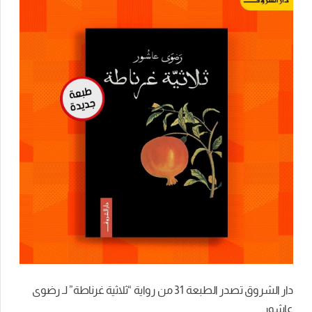
دار الشروق تصدر الطبعة 31 من رواية “ثلاثية غرناطة” لـ رضوى
عاشور