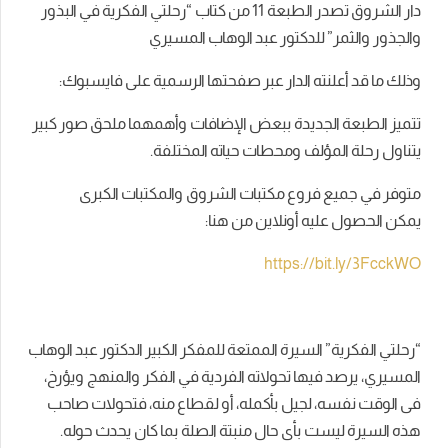
دار الشروق تصدر الطبعة 11 من كتاب “رحلتي الفكرية في البذور
والجذور والثمر” للدكتور عبد الوهاب المسيري
وذلك ما قد أعلنته الدار عبر صفحتها الرسمية على فايسبوك:
تتميز الطبعة الجديدة ببعض الإضافات وأهمهما ملحق صور كبير
يتناول رحلة المؤلف ومحطات حياته المختلفة.
متوفر في جميع فروع مكتبات الشروق والمكتبات الكبرى
يمكن الحصول عليه أونلاين من هنا:
https://bit.ly/3FcckWO
“رحلتي الفكرية” السيرة الممتعة للمفكر الكبير الدكتور عبد الوهاب
المسيري، يرصد فيها تحولاته الفردية في الفكر والمنهج ويؤرخ،
فى الوقت نفسه، لجيل بأكمله، أو لقطاع منه، فتحولات صاحب
هذه السيرة ليست بأى حال منبتة الصلة بما كان يحدث حوله.