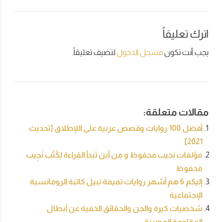
اترك تعليقاً
يجب أنت تكون
مسجل الدخول
لتضيف تعليقاً.
مقالات متعلقة:
أفضل 100 روايات وقصص عربية على اللإطلاق [تحديث
2021]
مؤلفات نجيب محفوظ و مِن أين تَبدأ القِراءة لِكُتُب نَجِيب
مَحفوظ
إليكم 6 هم أشهر روايات تميمة نبيل كاتبة الرومانسية
الإجتماعية
شخصيات كيرة والجن والحقائق الخفية عن أبطال
المقاومة المصرية