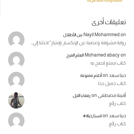
تعليقات أخرى
Nayil Mohammed
on
بين الأطلال
رواية مشوقة وعصية عن الإنكسار بإمتياز" اخذتنا إلى…
Mohamed abacy
on
العلم المرح
كتاب ممتع انصح به
دينا سعد
on
أحلام ممنوعة
كتاب جميل جدا
أمينة مصطفى
on
رفقاء الليل
كتاب رائع
دينا سعد
on
انستا_حياة#
كتاب رائع