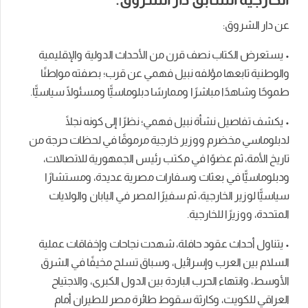
عن دار الشروق:
• يستعرض الكتاب نصف قرن من الأحداث الدولية والإقليمية
والوطنية تابعها مؤلفه نبيل فهمي عن قرب؛ بصفته مواطنًا
طموحًا وشاهدًا مباشرًا وممارسًا دبلوماسيًّا ومسئولًا سياسيًّا.
• يكشف تفاصيل نشأة نبيل فهمي؛ نظرًا إلى كونه نجلًا
لدبلوماسي مخضرم ووزير خارجية مرموقًا في لحظات حرجة من
تاريخ الأمة، ثم عضوًا في مكتب رئيس الجمهورية للاتصالات،
ودبلوماسيًّا في بعثات وسفارات مصرية عديدة، ومستشارًا
سياسيًّا لوزير الخارجية، ثم سفيرًا لمصر في اليابان والولايات
المتحدة، ووزيرًا للخارجية.
• يتناول أحداث عقود حافلة، شهدت نجاحات وإخفاقات عملية
السلام بين العرب وإسرائيل، وسباق تسلح مخيفًا في الشرق
الأوسط، وانتهاء الحرب الباردة بين الدول الكبرى، والاجتياح
العراقي للكويت، وكارثة سقوط طائرة مصر للطيران أمام