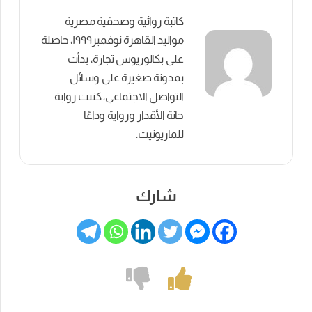
كاتبة روائية وصحفية مصرية
مواليد القاهرة نوفمبر١٩٩٩، حاصلة
على بكالوريوس تجارة، بدأت
بمدونة صغيرة على وسائل
التواصل الاجتماعي، كتبت رواية
حانة الأقدار ورواية وداعًا
للماريونيت.
شارك