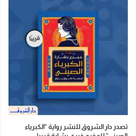
تصدر دار الشروق للنشر رواية “الكبرياء
الصيني” للمخرج خيري بشارة قريبا.