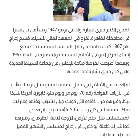
المخرج الكبير خيرى بشارة ولد فى يونيو 1947 ونشأ في حي شبرا
فى محافظة القاهرة. تخرج في المعهد العالي للسينما قسم إخراج
عام 1967. كانت بدايته من خلال السينما التسجيلية خاصة مع
إنشاء المركز القومي للأفلام التسجيلية والقصيرة في العام 1967
وبعدها أصبحت الفرصة متاحة للإعلان عن جماعة السينما الجديدة
والتي كان خيري بشارة أحد أعمدتها.
له العديد من الأفلام التى تحمل بصمته المميزة مثل يوميات نائب
في الأرياف، العوامة رقم 70، يوم مر ويوم حلو، كابوريا، أمريكا شيكا
بيكا، وغيرهم من الأفلام التى كونت جيل الشباب وقتها ومازالت
تترك بصمتها فى كل واحد منَا. كما أنه قام بإخراج بعض
المسلسلات مثل ملح الأرض، الزوجة الثانية، الطوفان، وغيرهم.
كما شارك كاملة أبو ذكرى فى إخراج المسلسل الشهير المميز
بنت اسمها ذات.