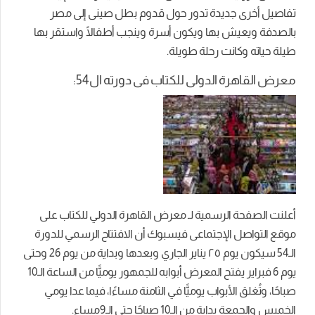
تفاصيل أخرى جديدة تدور حول قدوم بطل صينى إلى مصر
بالصدفة ويعيش بها ويكون أسرة وينجب أطفالًا واستقر بها
طيلة حياته وكانت رحلة طويلة.
معرض القاهرة الدولى للكتاب فى دورته ال54:
أعلنت الصفحة الرسمية لـ معرض القاهرة الدولي للكتاب على
موقع التواصل الإجتماعى فيسبوك أن الافتتاح الرسمي للدورة
الـ54 سيكون يوم ٢٥ يناير الجاري وبعدها وبداية من يوم 26 وحتى
يوم 6 فبراير يفتح المعرض أبوابه للجمهور يوميًّا من الساعة الـ10
صباحًا، وتُغلق الأبواب يوميًّا في الثامنة مساءًا، فيما عدا يومي
الخميس والجمعة بداية من الـ10 صباحًا حتى الـ9مساء.