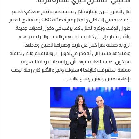
قال المخرج خيري بشارة خلال استضافته ببرنامج «معكم» تقديم
الإعلامية منى الشاذلى والمذاع عبر فضائية CBC إنه يعشق التغيير
طوال الوقت ويكره الملل، كما يرغب في دخول تحديات جديدة.
وأشار بشارة إلى أن كتاباته دائما تهتم بالبحث والدراسة وهذه
الرواية جعلته يقرأ كثيرا عن تاريخ وجغرافيا الصين وعاداتها،
وتقاليدها، مشيرا إلى أنه فكر في تحويل الرواية لفيلم ولكن تكلفته
ستكون ضخمة للغاية منوها بأن روايته كانت رحلة للمعرفة
ممتعة استغرقت كتابتها 4 سنوات والجزء الأكبر كان رحلة البحث
بإضافة بعض رتوش الإبداع والخيال.