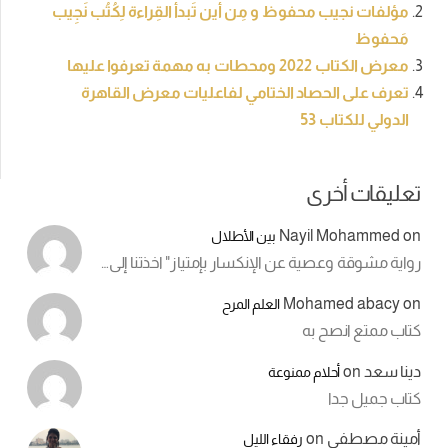
مؤلفات نجيب محفوظ و مِن أين تَبدأ القِراءة لِكُتُب نَجِيب
مَحفوظ
معرض الكتاب 2022 ومحطات به مهمة تعرفوا عليها
تعرف على الحصاد الختامي لفاعليات معرض القاهرة
الدولي للكتاب 53
تعليقات أخرى
Nayil Mohammed
on
بين الأطلال
رواية مشوقة وعصية عن الإنكسار بإمتياز" اخذتنا إلى…
Mohamed abacy
on
العلم المرح
كتاب ممتع انصح به
دينا سعد
on
أحلام ممنوعة
كتاب جميل جدا
أمينة مصطفى
on
رفقاء الليل