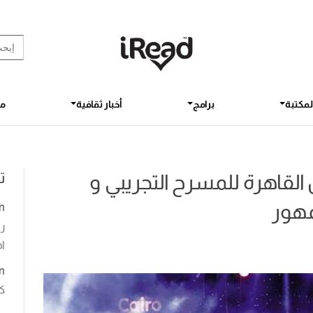
rch Button
earch
for:
لمكتبة
برامج
أخبار ثقافية
مق
ت
 القاهرة للمسرح التجريبي و
مهور
n
رو
اخ
n
ك