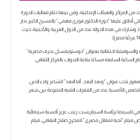
دد من المراكز والهيئات الإبداعية، ومن بينها ختام فعاليات الدورة
 والتي أطلق عليها “دورة الدكتور فوزي فهمي” بالمسرح الكبير بدار
ا، وشارك في هذه الدولة عدد من الدول العربية والأجنبية، حيث
ة والسوفيتية احتفالية بعنوان “دوستويفسكي بحرف مصرية”
ذلك في تمام الساعة السابعة مساءًا بقاعة الندوات بالمركز الثقافي
ر تحت عنوان “وبعد البعد.. أما البعد” للشاعر ولاء الدين
تتضمن الأمسية عدد من الفقرات الفنية المتنوعة بين شعر
قومي للسينما برئاسة السيناريست زينب عزيز أمسية سينمائية
ض فيلم “تحية لمقاتل مصري” للمخرج صلاح التهامي، فيلم