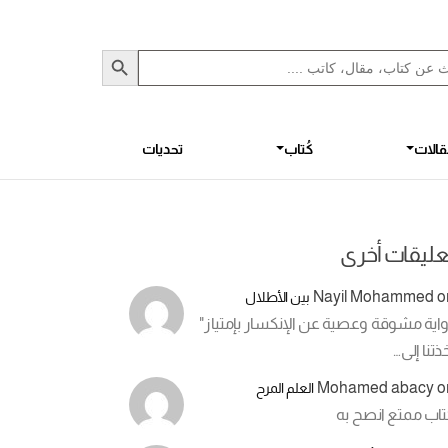
Sea
S
الات
كُتاب
تحديات
عليقات أخرى
Nayil Mohammed
o
بين الأطلال
اية مشوقة وعصية عن الإنكسار بإمتياز"
ذتنا إلى…
Mohamed abacy
o
العلم المرح
تاب ممتع انصح به