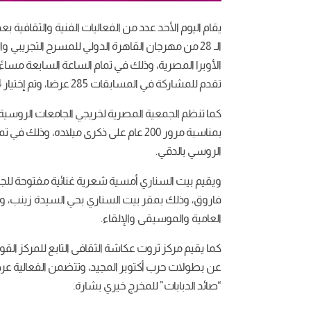
يقام اليوم الأحد عدد من الفعاليات الفنية والثقافية بع
الـ 28 من مهرجان القاهرة الدولي للمسرح التجريبي
الأوبرا المصرية، وذلك في تمام الساعة السابعة مساءً
تقدم للمشاركة في المسابقات 285 عرضا، وتم إختيار 14 عرضًا مصريًا.
كما تنظم الجمعية المصرية لخريجي الجامعات الروسي
بمناسبة مرور 200 عام على ذكرى ميلاده، و
الروسي بالدقي.
ويقيم بيت السناري أمسية شعرية غنائية مفتوحة للجمهو
فاروق، وذلك بمقر بيت السناري بحي السيدة زينب، و
العامية والموسيقى والإلقاء.
كما يقيم مركز ثروت عكاشة الثقافى التابع للمركز ال
عن بطولات حرب أكتوبر المجيد، وتتضمن الفعالية عر
“صائد الدبابات” للمخرج خيري بشارة.