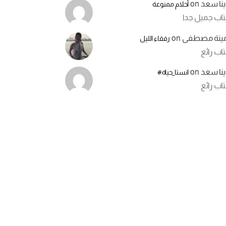
ينا سعد
on
أحلام ممنوعة
تاب جميل جدا
مينة مصطفى
on
رفقاء الليل
اب رائع
ينا سعد
on
انستا_حياة#
اب رائع