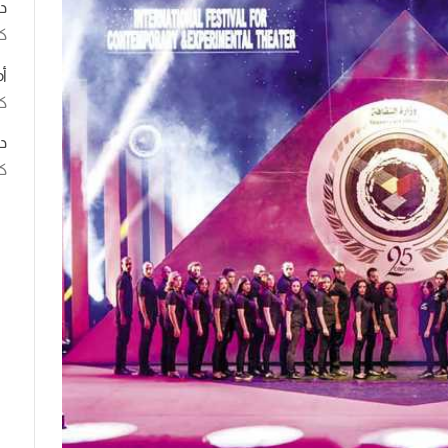
د
ك
أ
كت
د
كت