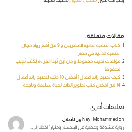
يجب أنت تكون
مسجل الدخول
لتضيف تعليقاً.
مقالات متعلقة:
كتاب التنمية الذاتية المصريين و 9 من أهم رواد مجال
التنمية الذاتية في مصر
مؤلفات نجيب محفوظ و مِن أين تَبدأ القِراءة لِكُتُب نَجِيب
مَحفوظ
كيف تصبح رائد اعمال؟ أفضل 10 كتب لتصبح رائد أعمال
14 من افضل كتب تطوير الذات لحياة سليمة وناجحة
تعليقات أخرى
Nayil Mohammed
on
بين الأطلال
رواية مشوقة وعصية عن الإنكسار بإمتياز" اخذتنا إلى…