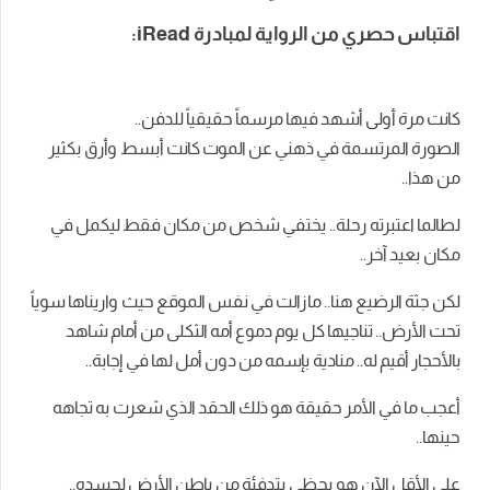
اقتباس حصري من الرواية لمبادرة iRead:
كانت مرة أولى أشهد فيها مرسماً حقيقياً للدفن..
الصورة المرتسمة في ذهني عن الموت كانت أبسط وأرق بكثير
من هذا..
لطالما اعتبرته رحلة.. يختفي شخص من مكان فقط ليكمل في
مكان بعيد آخر..
لكن جثة الرضيع هنا.. مازالت في نفس الموقع حيث واريناها سوياً
تحت الأرض.. تناجيها كل يوم دموع أمه الثكلى من أمام شاهد
بالأحجار أقيم له.. منادية بإسمه من دون أمل لها في إجابة..
أعجب ما في الأمر حقيقة هو ذلك الحقد الذي شعرت به تجاهه
حينها..
على الأقل الآن هو يحظى بتدفئة من باطن الأرض لجسده..