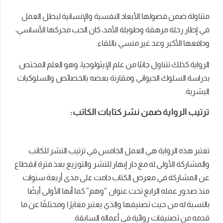
متناولة ضمن فصولها الأبعاد النفسية والإنسانية لبطل العمل
في إطار رحلة مرهقة وطويلة الأمد، كان الحب محركها الأساسي،
ودافعها الأكبر وعد غير منسي باللقاء.
الرواية كذلك تتناول جانبًا من علم الإيثولوجيا، وهو العلم المختص
بدراسة السلوك الحيواني ومقارنة بعضه بالخصائص والسلوكيات
البشرية.
ترتيب الرواية ضمن نشر كتابات الكاتب:
تعتبر هذه الرواية هي العمل الخامس في ترتيب النشر للكاتب
والمشاركة الأولى له مع دار إبهار للنشر والتوزيع بعد فترة انقطاع
عن المشاركة في معرض الكتاب دامت على مدى أربعة سنوات
منذ صدور عمله الرابع تحت عنوان “وهم” كما أنها الأولى أيضًا
بالنسبة له من حيث تصنيفها والذي يعتبر مغايرًا ومختلفًا عن ما
قدمه من تصنيفات روائية في أعماله السابقة.