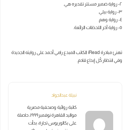
٢- رواية ضمير مستتر تقديره هي.
٣- رواية بيلي.
٤- رواية وهم.
٥- رواية آخر اللحظات الرائعة.
تهنئ مبادرة iRead الكاتب المبدع رامي أحمد على روايته الجديدة
وفي انتظار كُل إبداع قادم.
نبيلة عبدالجواد
كاتبة روائية وصحفية مصرية
مواليد القاهرة نوفمبر١٩٩٩، حاصلة
على بكالوريوس تجارة، بدأت