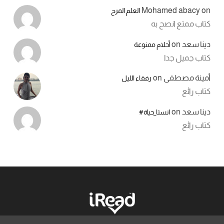
Mohamed abacy
on
العلم المرح
كتاب ممتع انصح به
دينا سعد
on
أحلام ممنوعة
كتاب جميل جدا
أمينة مصطفى
on
رفقاء الليل
كتاب رائع
دينا سعد
on
انستا_حياة#
كتاب رائع