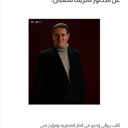
كاتب روائي وخبير في الاثار المصريه ومؤرخ فني