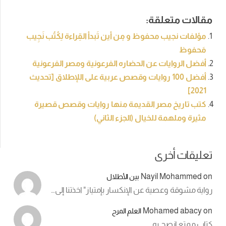
مقالات متعلقة:
مؤلفات نجيب محفوظ و مِن أين تَبدأ القِراءة لِكُتُب نَجِيب
مَحفوظ
أفضل الروايات عن الحضاره الفرعونية ومصر الفرعونية
أفضل 100 روايات وقصص عربية على اللإطلاق [تحديث
2021]
كتب تاريخ مصر القديمة منها روايات وقصص قصيرة
مثيرة وملهمة للخيال (الجزء الثاني)
تعليقات أخرى
Nayil Mohammed
on
بين الأطلال
رواية مشوقة وعصية عن الإنكسار بإمتياز" اخذتنا إلى…
Mohamed abacy
on
العلم المرح
كتاب ممتع انصح به