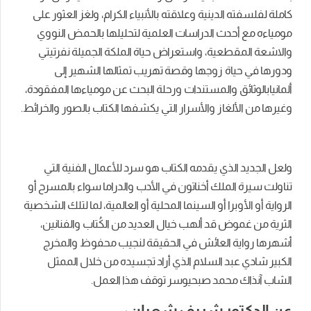
كاملة
لفلسفته ا
لدينية وعلاقته بالأنبياء الكرام
،
ولغز العثور على
مومياءه مع أحدث الدراسات العلمية لتحليلها
بالحمض النووي
والاشعة المقطعية
،
و
استعراض حياة الملكة الجميلة نفرتيتي
ودورها في
حياة زوجها
وقصة تهريب تمثالها الشهير إلى
ألمانيا
بالوثائق والمستندات ورحلة البحث عن مومياءها المفقودة
،
وغيرها
من الألغاز والأسرار التي يكشفها الكتاب بالصور والخرائط
.
ولعل الجديد الذي يقدمه الكتاب هو سرد للأعمال الفنية التي
تناولت سيرة الملك أخناتون في الأدب والدراما سواء بالمسرح أو
الرواية أو الأوبرا أو السينما المحلية أو العالمية، لما
ل
تلك الشخصية
الثرية
من غموض
قد ألهب خيال العديد من الكُتاب والفنانين،
أشهرها رواية العائش في الحقيقة لنجيب محفوظ
و
المخرج
الكبير شادي عبد السلام الذي أراد تجسيده من خلال الممثل
الشاب آنذاك محمد صبحي
وسر توقف هذا العمل
.
عن الدكتور شريف شعبان: