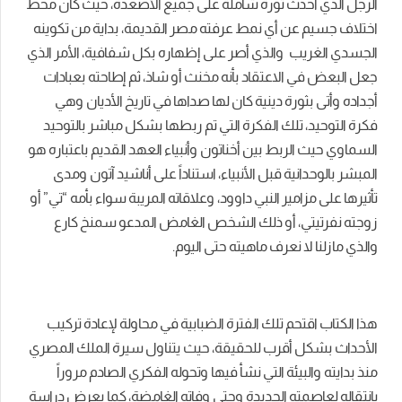
الرجل الذي أ
حدث ثورة شاملة على جميع الأصعدة
، حيث كان
محط
اختلاف جسيم عن أي نمط عرفته مصر القديمة، بداية من تكوينه
الجسدي الغريب
والذي أصر على إظهاره بكل شفافية
، الأمر الذي
جعل البعض في الاعتقاد بأنه مخنث أو شاذ،
ثم إطاحته بعبادات
أجداده وأتى بثورة دينية كان لها صداها في تاريخ الأديان وهي
فكرة التوحيد، تلك الفكرة التي تم ربطها بشكل مباشر بالتوحيد
السماوي حيث الربط بين أخناتون وأنبياء العهد القديم باعتباره هو
المبشر بالوحدانية قبل الأنبيا
ء
، استناداً على أناشيد آتون ومدى
تأثيرها على مزامير النبي داوود، وعلاقاته المريبة سواء بأمه “تي” أو
زوجته
نفرتيتي
، أو ذلك الشخص الغامض المدعو سمنخ كارع
والذي مازلنا لا نعرف ماه
يته حتى اليوم.
هذا الكتاب
اقتحم
تلك الفترة الضبابية
في مح
اول
ة
ل
إعادة تركيب
الأحداث بشكل أقرب للحقيقة،
حيث
يتناول سيرة الملك المصري
منذ بدايته
والبيئة التي نشأ فيها
وتحوله الفكري
الصادم
مرورا
بانتقاله لعاصمته الجديدة وحتى وفاته الغامضة
، كما يعرض دراسة