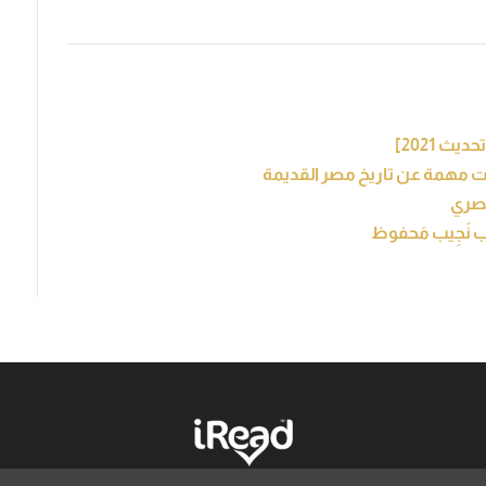
مصري
ُب نَجِيب مَحفوظ