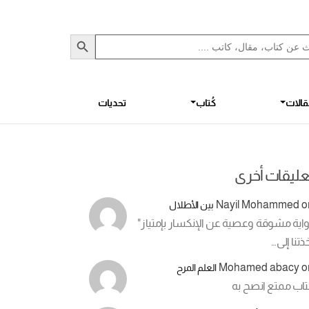
Sea
S
الات
كُتاب
تحديات
عليقات أخرى
Nayil Mohammed
o
بين الأطلال
اية مشوقة وعصية عن الإنكسار بإمتياز"
ذتنا إلى…
Mohamed abacy
o
العلم المرح
تاب ممتع انصح به