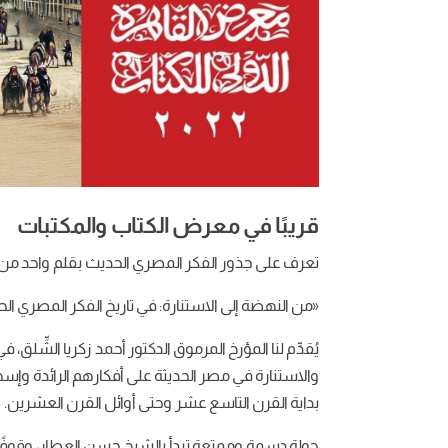
قريبًا في معرض الكتاب والمكتبات
تعرف على جذور الفكر المصري الحديث بقلم واحد من
«من النهضة إلى الاستنارة: في تاريخ الفكر المصري الحد
يُقدِّم لنا المؤرخ المرموق الدكتور أحمد زكريا الشِّلق، 
والاستنارة في مصر الحديثة على أفكارهم الرائدة وإسها
بداية القرن التاسع عشر وحتى أوائل القرن العشرين.
جولة دسمة وممتعة تبدأ بالشيخ حسن العطار، وقوفً