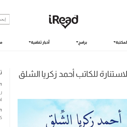
rch Button
earch
for:
لمكتبة
برامج
أخبار ثقافية
مق
ت
لاستنارة للكاتب أحمد زكريا الشلق
n
رو
اخ
n
ك