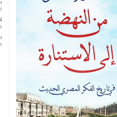
د
ك
أ
كت
د
كت