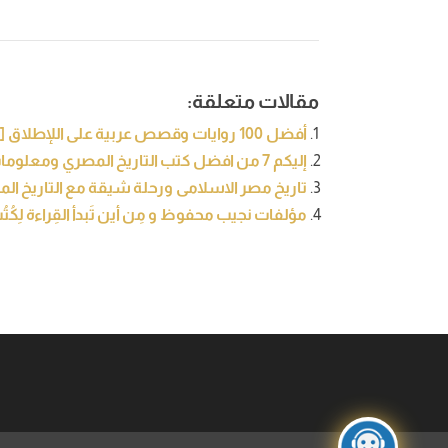
مقالات متعلقة:
أفضل 100 روايات وقصص عربية على اللإطلاق [تحديث 2021]
إليكم 7 من افضل كتب التاريخ المصري ومعلومات مهمة عن تاريخ مصر القديمة
تاريخ مصر الاسلامى ورحلة شيقة مع التاريخ ال
مؤلفات نجيب محفوظ و مِن أين تَبدأ القِراءة لِكُت