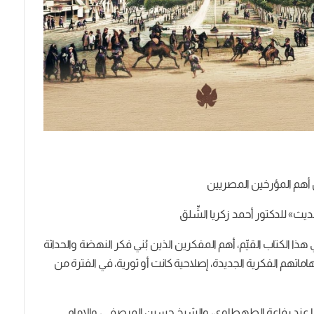
 أهم المؤرخين المصريين
يث» للدكتور أحمد زكريا الشِّلق
في هذا الكتاب القيِّم، أهم المفكرين الذين بُني فكر النهضة والحداثة
ماتهم الفكرية الجديدة، إصلاحية كانت أو ثورية، في الفترة من
ا عند رفاعة الطهطاوي، والشيخ حسين المرصفي، والإمام