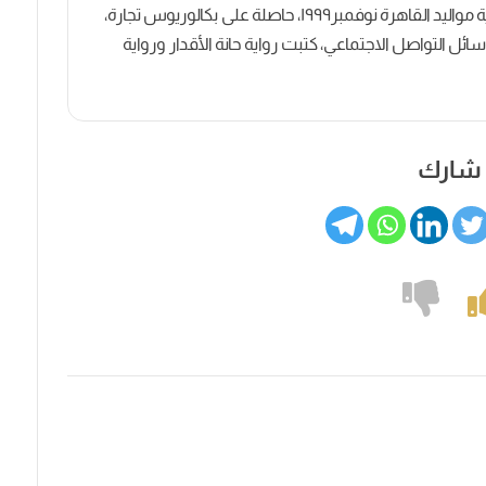
كاتبة روائية وصحفية مصرية مواليد القاهرة نوفمبر١٩٩٩، حاصلة على بكالوريوس تجارة،
ل التواصل الاجتماعي، كتبت رواية حانة الأقدار ورواية
شارك