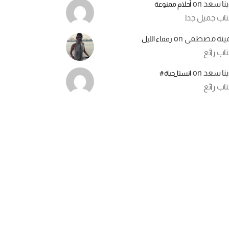
ينا سعد
on
أحلام ممنوعة
تاب جميل جدا
مينة مصطفى
on
رفقاء الليل
اب رائع
ينا سعد
on
انستا_حياة#
اب رائع