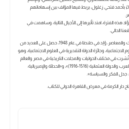
ً بأحمد فتحي زغلول، يربط فيها المؤلف بين إسهاماتهم
ر.
َّاد هذه الفترة، امتد تأثيرها إلى الأجيال التالية، وساهمت في
نا الحالي.
الدكتور أحمد زكريا الشِّلق، أستاذ التاريخ المصري الحديث والمعاصر، وُلِد في طنطا في عام 1948، حصل على العديد من
 الاجتماعية، وجائزة الدولة التقديرية في العلوم الاجتماعية، وهو
ُشرت في مختلف الحوليات والمجلات التاريخية في مصر والعالم
العربي، ومن أهم كتبه: «حزب الأحرار الدستوريين»، و«العرب والدولة العثمانية (1516-1916)»، و«الحداثة والإمبريالية:
جدل الفكر والسياسة».