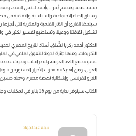
محمد عبده، وقاسم أمين، وأحمد لطفي السيد، وانتهاء
وسياق الحياة الاجتماعية والسياسية والثقافية في مص
سيلحظ القارئ أن الآثار القلمية والفكرية التي أنجزها رو
تشكيل ثقافتنا ووعينا، وتستطيع تفسير الكثير في واقع
التكريمات، ومنها جائزة الدولة للتفوق العلمي في العلوم
عضو مجمع اللغة العربية، وله دراسات وبحوث عديدة ن
الغزو الفرنسي وإشكالية نهضة مصر»، و«طه حسين: 
الكتاب سيتوفر بداية من يوم 26 يناير في المكتبات وجناح دار الكرمة في معرض القاهرة الدولي للكتاب.
نبيلة عبدالجواد