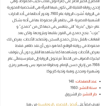
المصري الكبير الحائز على جائزة نوبل للأدب نجيب محفوظ، وهي
إحدى رواياته القليلة التي تكون فيها المرأة هي الشخصية المحورية
في الرواية.
نُشرت الرواية عام 1980، وتدور أحداثها في أحد الحارات
الشعبية المصرية -التي يظهر تأثر محفوظ بها في أدبه بشكل
عام- حول “بدرية” التي يتنافس في حبها كل من “حمدي” و
“عزت”.
ينجح حمدي في الفوز بقلبها ويتزوجها، ولكن بعد
اتهامات بالقتل يدخل حمدي السجن وتتصاعد الأحداث. يعرض لك
محفوظ في روايته الواقع كما هو، دون أي نقد ظاهر، فقط
يعرض الأحداث ويشاهدها كما يشاهدها القارئ دون أن يتوقف
ليخبرك الصواب من الخطأ.
تم تحويل الرواية إلى فيلم سينمائي عام
1986، من إخراج حسن الإمام، وبطولة محمود يس وسهير رمزي
وشهيرة ومجدي وهبة وتحية كاريوكا.
عدد الصفحات:
148
سنة النشر:
1980
دار النشر:
دار الشروق
تعرف ايضاً على
أفضل القصص الرومانسية
من هنا.