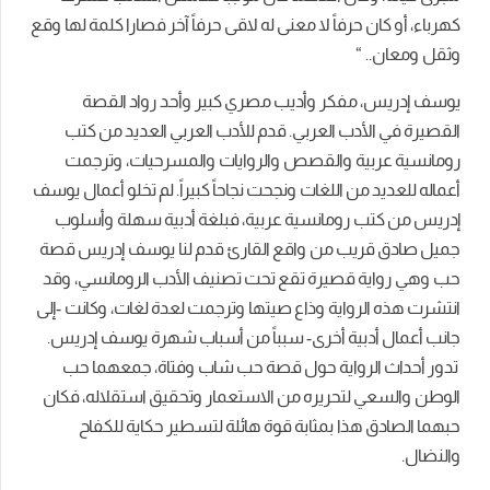
كهرباء، أو كان حرفاً لا معنى له لاقى حرفاً آخر فصارا كلمة لها وقع
وثقل ومعان.. “
يوسف إدريس، مفكر وأديب مصري كبير وأحد رواد القصة
القصيرة في الأدب العربي. قدم للأدب العربي العديد من كتب
رومانسية عربية والقصص والروايات والمسرحيات، وترجمت
أعماله للعديد من اللغات ونجحت نجاحاً كبيراً.
لم تخلو أعمال يوسف
إدريس من كتب رومانسية عربية، فبلغة أدبية سهلة وأسلوب
جميل صادق قريب من واقع القارئ قدم لنا يوسف إدريس قصة
حب وهي رواية قصيرة تقع تحت تصنيف الأدب الرومانسي، وقد
انتشرت هذه الرواية وذاع صيتها وترجمت لعدة لغات،
وكانت -إلى
جانب أعمال أدبية أخرى- سبباً من أسباب شهرة يوسف إدريس.
تدور أحداث الرواية حول قصة حب شاب وفتاة، جمعهما حب
الوطن والسعي لتحريره من الاستعمار وتحقيق استقلاله، فكان
حبهما الصادق هذا بمثابة قوة هائلة لتسطير حكاية للكفاح
والنضال.