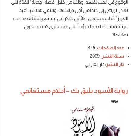
الوقوع في الحب نفسه، وذلك من خلال قصة “جمانة” الفتاة التي
تغادر الرياض إلى كندا من أجل دراستها، وتلتقي هناك بـ “عبد
العزيز” شاب سعودي طائش يفكر في ملذاته، وتنشأ قصة حب
غريبة تقلب حياة جمانة رأساً على عقب، ترى كيف ستكون
نهايتها؟
عدد الصفحات:
326
سنة النشر:
2009
دار النشر:
دار الفارابي
رواية الأسود يليق بك – أحلام مستغانمي