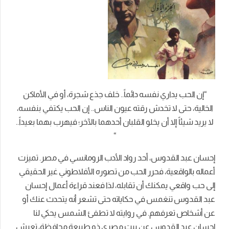
“إن الحب يداري نفسه دائماً.. خلف جذع شجرة، أو في الأماكن
الخالية، حتى لا تخدش رقته عيون الناس.. إن الحب يكتفي بنفسه،
لا يريد شيئاً إلا أن يخلو القلبان أحدهما بالآخر؛ فيهرب بهما بعيداً..
“
إحسان عبد القدوس، أحد رواد الأدب الرومانسي في مصر. تميزت
أعماله بالواقعية، فحرر الحب من تصوره الأفلاطوني غير الحقيقي
إلى حب واقعي يمكنك أن تقابله، لذا فعند قراءة أعمال إحسان
عبد القدوس تنغمس في حكاياته حتى تشعر أنه يتحدث عنك أو
عن أشخاص تعرفهم.
في روايته لا تطفئ الشمس يحكي لنا
إحسان عبد القدوس عن بيت مصري ذو طبيعة محافظة، تعيش