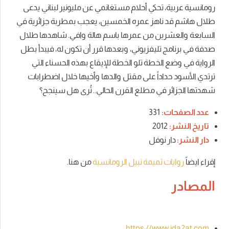
رومانسية عربية، تحكي أحلام مستغانمي عن مليونير لبناني يدعى
طلال هاشم قد ناهز عمره الخمسين، يعجب بمطربة جزائرية في
السابعة والعشرين من عمرها باسم هالة وافي.
شاهدها طلال
صدفة في برنامج تليفزيوني، وبعدها قرر أن تكون له، فيبدأ بطل
الرواية في وضع الخطة تلو الخطة للإيقاع بهذه الحسناء التي
ترتدي الأسود حداداً على مقتل والدها وأخيها خلال اضطرابات
شهدتها الجزائر في مطلع القرن الحالي.. تُرى هل سينجح؟
عدد الصفحات:
331
تاريخ النشر:
2012
دار النشر:
دار نوفل
إقراء ايضاً
روايات تميمة نبيل الرومانسية
من هنا.
المصادر
https://www.ida2at.com