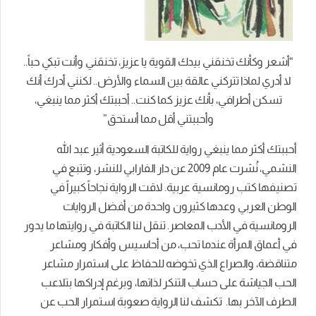
“أشعر وكأنك تخنقني بيدك القوية يا عزيز، تخنقني وأنت تبكي حباً..
لا أدري لماذا تتركني عالقة بين السماء والأرض.. لكنني أدرك أنك
تسكن أطرافي، بأنك عزيز كما كنت..
أحببتك أكثر مما ينبغي،
وأحببتني أقل مما أستحق”
أحببتك أكثر مما ينبغي رواية للكاتبة السعودية أثير عبد الله
النشمي، نُشرت عام 2009 عن دار الفارابي للنشر، وتتبع في
تصنيفها كتب رومانسية عربية. لاقت الرواية نجاحاً كبيراً في
الوطن العربي وعدها كثيرون واحدة من أفضل الروايات
الرومانسية في الأدب المعاصر.
تنقل لنا الكاتبة في روايتها ما يدور
في أعماق المرأة عندما تحب، من أحاسيس وأفكار ومشاعر
متناقضة، والصراع الذي تخوضه للحفاظ على استمرار مشاعر
الحب الجياشة على حساب التنكر لذاتها، وبرغم إدراكها بتلاعب
الطرف الآخر بها.
تكشف لنا الرواية صعوبة استمرار الحب عن