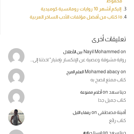
مَحفوظ
إليكم أشهر 10 روايات رومانسية كوميدية
١٥ كتاب من أفضل مؤلفات الأدب الساخر العربية
تعليقات أخرى
Nayil Mohammed
on
بين الأطلال
رواية مشوقة وعصية عن الإنكسار بإمتياز" اخذتنا إلى…
Mohamed abacy
on
العلم المرح
كتاب ممتع انصح به
دينا سعد
on
أحلام ممنوعة
كتاب جميل جدا
أمينة مصطفى
on
رفقاء الليل
كتاب رائع
دينا سعد
on
انستا_حياة#