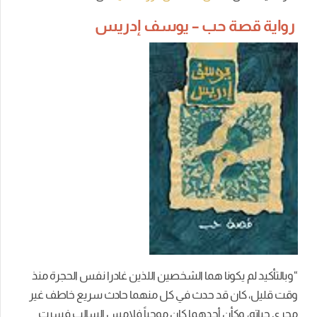
رواية قصة حب – يوسف إدريس
“وبالتأكيد لم يكونا هما الشخصين اللذين غادرا نفس الحجرة منذ
وقت قليل، كان قد حدث في كل منهما حادث سريع خاطف غير
مجرى حياته، وكأن أحدهما كان موجباً فلامس السالب فسرت