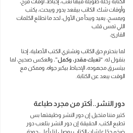
الكتابة رحلة طويلة فيها تعب، إحباط، أوقات فرح،
وأوقات شك.
الكاتب بيقعد يدور ويبحث، يكتب
ويمسح، يعيد ويبدأ من الأول، لحد ما تطلع الكلمات
اللي تمس قلب
القارئ،
لما بنحترم حق الكاتب ونشتري الكتب الأصلية، إحنا
بنقول له:
“تعبك مقدر، وكمل”.
والعكس صحيح، لما
بيتسرق مجهوده، الإحباط بيكبر جواه، وممكن مع
الوقت يبعد عن الكتابة.
دور النشر.. أكتر من مجرد طباعة
كتير مننا متخيل إن دور النشر وظيفتها بس
تطبع الكتب. الحقيقة إن دور النشر بتلعب دور
ضخم جدًا علشان الكتاب يوصل لنا بأعلى جودة.