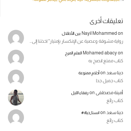
تعليقات أخرى
Nayil Mohammed
on
بين الأطلال
رواية مشوقة وعصية عن الإنكسار بإمتياز" اخذتنا إلى…
Mohamed abacy
on
العلم المرح
كتاب ممتع انصح به
دينا سعد
on
أحلام ممنوعة
كتاب جميل جدا
أمينة مصطفى
on
رفقاء الليل
كتاب رائع
دينا سعد
on
انستا_حياة#
كتاب رائع