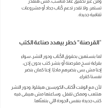
ومن غير تحقيق عائد مناسب، مش هتقدر
تستمر، ولا تقدر تدعم كُتاب جداد أو مشروعات
ثقافية جديدة.
“
القرصنة” خطر بيهدد صناعة الكتب
لما بنستهين بحقوق الكُتاب ودور النشر، سواء
بقراءة نسخ مقرصنة أو بنشر كتب بدون إذن،
إحنا مش بس بنضرهم ماديًا. إحنا كمان بنضر
نفسنا كقراء،
لأن مع الوقت الٌكتاب الكويسين هيقلوا، ودور النشر
هتتعب وممكن تقفل. وساعتها مش هيبقى فيه
كتب جديدة بنفس الجودة اللي بنتمنّاها.