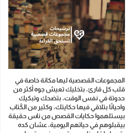
المجموعات القصصية ليها مكانة خاصة في
قلب كل قارئ، بتخليك تعيش جوه أكثر من
حدوتة في نفس الوقت، بتضحك وتبكيك
واحيانًا بتلاقي فيها حكايتك، وكثير من الكُتاب
بيستلهموا حكايات القصص من ناس حقيقة
بيقبلوهم في حياتهم اليومية، عشان كده