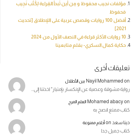
مؤلفات نجيب محفوظ و مِن أين تَبدأ القِراءة لِكُتُب نَجِيب
مَحفوظ
أفضل 100 روايات وقصص عربية على اللإطلاق [تحديث
2021]
10 روايات الأكثر قراءة في النصف الأول من 2024
حكاية كمال السكري- بقلم متابعينا
تعليقات أخرى
Nayil Mohammed
on
بين الأطلال
رواية مشوقة وعصية عن الإنكسار بإمتياز" اخذتنا إلى…
Mohamed abacy
on
العلم المرح
كتاب ممتع انصح به
دينا سعد
on
أحلام ممنوعة
كتاب جميل جدا