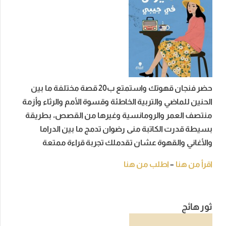
حضر فنجان قهوتك واستمتع ب20 قصة مختلفة ما بين
الحنين للماضي والتربية الخاطئة وقسوة الأمم والرثاء وأزمة
منتصف العمر والرومانسية وغيرها من القصص، بطريقة
بسيطة قدرت الكاتبة منى رضوان تدمج ما بين الدراما
والأغاني والقهوة عشان تقدملك تجربة قراءة ممتعة
اقرأ من هنا
–
اطلب من هنا
ثور هائج