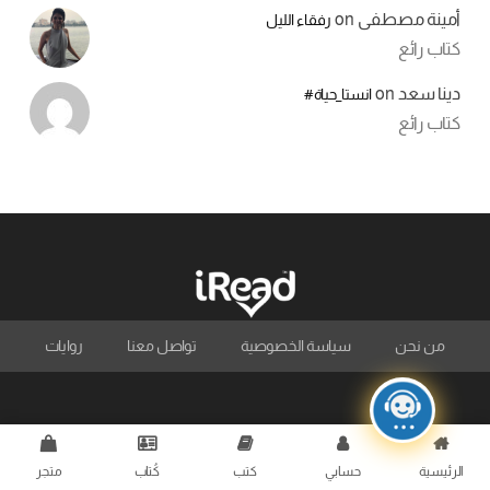
أمينة مصطفى
on
رفقاء الليل
كتاب رائع
دينا سعد
on
انستا_حياة#
كتاب رائع
من نحن
سياسة الخصوصية
تواصل معنا
روايات
الرئيسية
حسابي
كتب
كُتاب
متجر