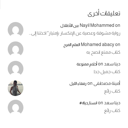
تعليقات أخرى
Nayil Mohammed
on
بين الأطلال
رواية مشوقة وعصية عن الإنكسار بإمتياز" اخذتنا إلى…
Mohamed abacy
on
العلم المرح
كتاب ممتع انصح به
دينا سعد
on
أحلام ممنوعة
كتاب جميل جدا
أمينة مصطفى
on
رفقاء الليل
كتاب رائع
دينا سعد
on
انستا_حياة#
كتاب رائع