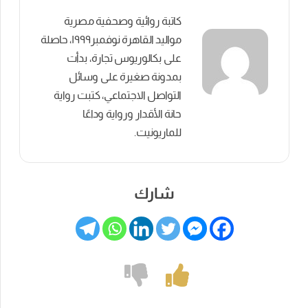
كاتبة روائية وصحفية مصرية
مواليد القاهرة نوفمبر١٩٩٩، حاصلة
على بكالوريوس تجارة، بدأت
بمدونة صغيرة على وسائل
التواصل الاجتماعي، كتبت رواية
حانة الأقدار ورواية وداعًا
للماريونيت.
شارك