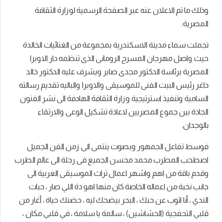
وذلك ما تم الاعلان عنه عبر الصفحة الرسمية لوزارة الثقافة
المصرية:
تجملت سماء مدينة الاسكندرية بمجموعة من الغنائيات الخالدة
حيث واصل مهرجان المسرح الرومانى الذى تنظمه دار الاوبرا
المصرية برئاسة الدكتور مجدى صابر ويشرف عليه الدكتور خالد
داغر رئيس البيت الفنى للموسيقى والاوبرا والباليه تقديم رسالته
السامية وتنفيذ استرتيجية وزارة الثقافة الهادفة الى نشر الفنون
الجادة بين جموع المصريين لاعادة تشكيل الوعى والارتقاء
بالوجدان.
فوسط تفاعل الجمهور وبصوت ينتمى الى زمن الفن الجميل
اصطحب المطرب محمد محسن الجميع فى رحلة الى عالم الطرب
وقدم باقة من اهم واشهر اعمال تراث الموسيقى العربية الى
جانب نخبة من اعماله الخاصة كان منها اهو دة اللي صار ، حبات
الندي ، أنا اتوب عن حبك ، البحر بيضحك ليه ، حضنك حياة ، أغار من
قلبي التحفجية (الحشاشين) ، سالمة يا سلامة ، في قلبي مكان ،