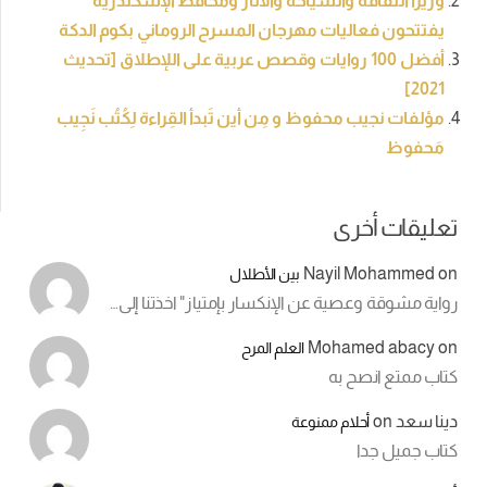
وزيرا الثقافة والسياحة والآثار ومحافظ الإسكندرية
يفتتحون فعاليات مهرجان المسرح الروماني بكوم الدكة
أفضل 100 روايات وقصص عربية على اللإطلاق [تحديث
2021]
مؤلفات نجيب محفوظ و مِن أين تَبدأ القِراءة لِكُتُب نَجِيب
مَحفوظ
تعليقات أخرى
Nayil Mohammed
on
بين الأطلال
رواية مشوقة وعصية عن الإنكسار بإمتياز" اخذتنا إلى…
Mohamed abacy
on
العلم المرح
كتاب ممتع انصح به
دينا سعد
on
أحلام ممنوعة
كتاب جميل جدا