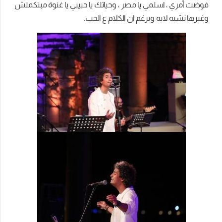
فوضت أمري ، اسلمي يا مصر ، وحياتك يا حبيبي يا غنوة مبتكملش
وغيرها نشبه لايه وبرغم ان الكلام ع الحب.