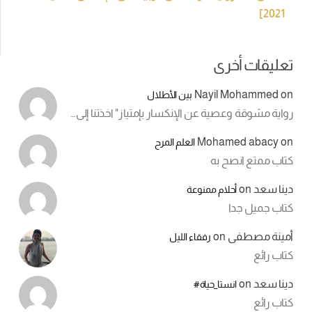
2021]
تعليقات أخرى
Nayil Mohammed
on
بين الأطلال
رواية مشوقة وعصية عن الإنكسار بإمتياز" اخذتنا إلى…
Mohamed abacy
on
العلم المرح
كتاب ممتع انصح به
دينا سعد
on
أحلام ممنوعة
كتاب جميل جدا
أمينة مصطفى
on
رفقاء الليل
كتاب رائع
دينا سعد
on
انستا_حياة#
كتاب رائع