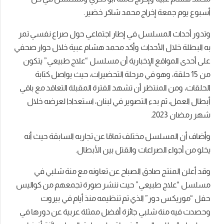
أسبوع يوم جمعة إخراج محمد شاكر خضير.
وتدور أحداث المسلسل في إطار اجتماعي حول صراع نفسي تمر
به البطلة خلال الأحداث وأكد محمد هشام عبية خلال حوار صحفي
على أحدى المواقع الإخبارية أن مسلسل “علاج طبيعي” يتكون
من 15 حلقة، وهو في مرحلة التحضيرات، حيث يواصل كتابة
الحلقات، ومن المنتظر أن تشهد الفترة المقبلة التعاقد مع باقي
أبطال العمل، ثم بدء التصوير في لبنان، استعدادا لعرضه خلال
شهر رمضان 2023.
وأضاف أن المسلسل مختلف تمامًا عن تجاربه السابقة حيث أنه
يخلو من أجواء الصراعات والقتل بين الأبطال.
وقد أعلن المنتج صادق الصباح عن تعاونه مع منة شلبي في
مسلسل “علاج طبيعي” حيث ننشر صورة تجمعهم من كواليس
حفل “موريكس دور” الذي تم تنظيمه منذ أيام في بيروت
وحصدت فيه منة شلبي جائزة أفضل ممثلة عربية عن دورها في