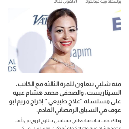
بواسطة
نبيلة عبدالجواد
21 أكتوبر، 2022
منة شلبي تتعاون للمرة الثالثة مع الكاتب،
السيناريست، والصحفي محمد هشام عبيه
على مسلسله “علاج طبيعي ” إخراج مريم أبو
عوف في السباق الرمضاني القادم.
وذلك عقب نجاحهما معا في مسلسل بطلوح الروح من تأليف
محمد هشام عبيه وإخراج كاملة أبو ذكري ومسلسل في كل