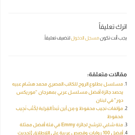
اترك تعليقاً
يجب أنت تكون
مسجل الدخول
لتضيف تعليقاً.
مقالات متعلقة:
مسلسل بطلوع الروح للكاتب المصري محمد هشام عبيه
يحصد جائزة أفضل مسلسل عربي بمهرجان “موريكس
دور” في لبنان
مؤلفات نجيب محفوظ و مِن أين تَبدأ القِراءة لِكُتُب نَجِيب
مَحفوظ
منة شلبي تترشح لجائزة Emmy في فئة أفضل ممثلة
أفضل 100 روايات وقصص عربية على اللإطلاق [تحديث