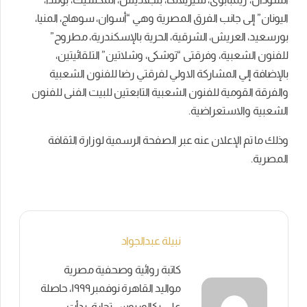
اليونان” إلى جانب الفرق المصرية وهي “أسوان، سوهاج، المنيا،
بورسعيد، العريش، الشرقية، الحرية بالإسكندرية، مطروح”
للفنون الشعبية، وفرقتى “توشكى، وشلاتين” التلقائيتين،
بالإضافة إلي المشاركة الاولي لفرقتي رضا للفنون الشعبية
والفرقة القومية للفنون الشعبية التابعتين للبيت الفنى للفنون
الشعبية والاستعراضية.
وذلك ما تم الإعلان عنه عبر الصفحة الرسمية لوزارة الثقافة
المصرية.
نبيلة عبدالجواد
كاتبة روائية وصحفية مصرية
مواليد القاهرة نوفمبر١٩٩٩، حاصلة
على بكالوريوس تجارة، بدأت