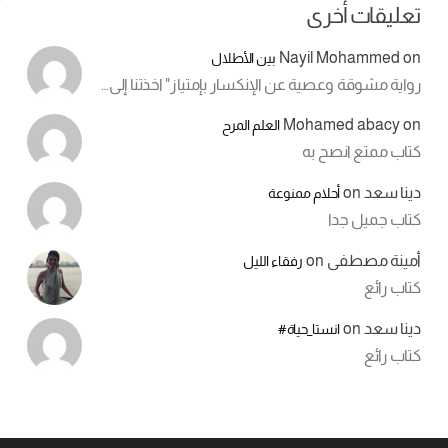
تعليقات أخرى
Nayil Mohammed
on
بين الأطلال
رواية مشوقة وعصية عن الإنكسار بإمتياز" اخذتنا إلى…
Mohamed abacy
on
العلم المرح
كتاب ممتع انصح به
دينا سعد
on
أحلام ممنوعة
كتاب جميل جدا
أمينة مصطفى
on
رفقاء الليل
كتاب رائع
دينا سعد
on
انستا_حياة#
كتاب رائع