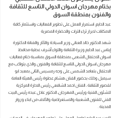
بختام مهرجان اسوان الدولي التاسع للثقافة
والفنون بمنطقة السوق
عبد الدايم: استمرار العمل على تطوير الفعاليات واستثمار كافة
الامكانات لابراز ثراء التراث والحضارة المصرية
شهد الدكتور خالد العناني وزير السياحة والآثار والفنانة الدكتورة
إيناس عبد الدايم وزيرة الثقافة واللواء أشرف عطية محافظ
اسوان الاحتفال الشعبي بمنطقة السوق بمناسبة ختام فعاليات
مهرجان اسوان الدولي التاسع للثقافة والفنون والذي يتواكب مع
الاحتفال بتعامد الشمس على وجه رمسيس الثانى بمعبد ابو
سيمبل وذلك بحضور الفنان هشام عطوة رئيس الهيئة العامة
لقصور الثقافة ، الفنان احمد الشافعي رئيس الادارة المركزية
للشئون الفنية ورئيس المهرجان، الدكتور عادل عبده رئيس البيت
الفني للفنون الشعبية والاستعراضية والآلاف من ابناء وزوار
المدينة .
اكدت عبد الدايم تواصل العمل على تطوير المهرجان في الدورات