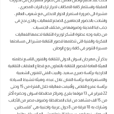
المقبلة واستثمار كافة الامكانات لابراز ثراء التراث المصرى ،
مشيرة الى ضرورة استمرار الحوار الابداعى مع شعوب العالم ،
واشادت بالحضور الجماهيري الضخم للفعاليات والذى نجح فى
جذب ابنا المدينة وضيوفها من مختلف الجنسيات .
من جانبه وجه عطوة الشكر لوزيرة الثقافة لدعمها الفعاليات
الفكرية والفنية التى تنظمها قصور الثقافة مشيرا الى مساندتها
مسيرة التنوير في كافة ربوع الوطن.
يذكر أن مهرجان اسوان الدولى للثقافة والفنون التاسع نظمته
الهيئة العامة لقصور الثقافة بالتعاون مع قطاع العلاقات الثقافية
الخارجية برئاسة صبرى سعيد، والبيت الفنى للفنون الشعبية
والاستعراضية برئاسة الفنان عادل عبده، وهيئة تنشيط السياحة
برئاسة عمرو القاضى وأقيمت فعالياته خلال الفترة من 15 وحتى
22 فبراير في 13 موقعا بقري ومراكز محافظة اسوان وحضره أكثر
من 15 الف مشاهد من ابناء المحافظة وضيوف مصر من الأجانب
وشارك به 18 فرقة من 8 دول عربية واجنبية هي “فلسطين،
السودان، زيمبابوى، سيريلانكا، بنجلاديش، المكسيك، بولندا،