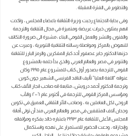
والتطوير فى الفترة المقبلة .
وفى بداية الاجتماع رحبت وزيرة الثقافة باعضاء المجلس ، واكدت
انهم يمثلون خبرات عريضة ومتميزة في مجال الثقافة والترجمة
والفنون والنشر والعمل القومي البناء ، مشيرة الى ضرورة التكاتف
للنهوض بالمركز ومواصلة رسالته الثقافية التنويرية ، وعبرت عن
حزنها الدكتور جابر عصفور أحد كبار المفكرين والرمز البارز للثقافة
والتنوير في مصر والعالم العربي والذي بدأ حلمه بالمشروع
القومي للترجمة بصدور أول كتاب للمشروع عام ١٩٩٥ وكان
عنوانه “اللغة العليا” تأليف الناقد الفرنسي الشهير چون كوين
وترجمة الدكتور أحمد درويش.، متابعة انه صاحب انجاز الألف كتاب
ومؤسس المركز القومي للترجمة في أكتوبر عام ٢٠٠٦ والأب
الروحي لكل العاملين به ، وصاحب الأثر الثقافي العميق في تكوين
وجدان آلاف المثقفين في مصر والعالم العربي منذ أن تولى أمانة
المجلس الأعلى للثقافة عام ١٩٩٣ باعتباره خالد بفكره ومؤلفاته
وإنجازاته ، ودعت الحضور للاستمرار على نهجه واستكمال
مشروعه ولوقوف دقيقة حدادًا حزنا على الراحل الكبير.