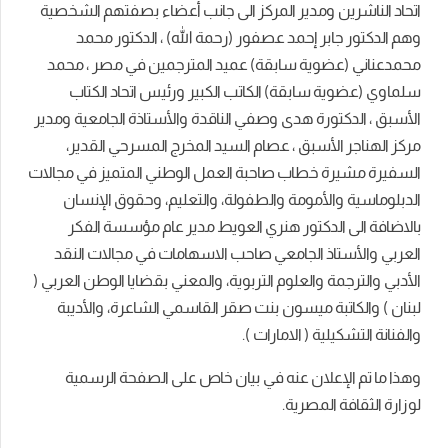
اتحاد الناشرين ومدير المركز الى جانب أعضاء بصفتهم الشخصية
وهم الدكتور جابر إحمد عصفور (رحمة الله) ، الدكتور محمد
محمدعناني (عضوية سابقة) عميد المترجمين في مصر ، محمد
سلماوي (عضوية سابقة) الكاتب الكبير ورئيس اتحاد الكتاب
الأسبق ، الدكتورة هدى وصفي الناقدة والأستاذة الجامعية ومدير
مركز الهناجر الأسبق ، عصام السيد المخرج المسرحي القدير،
السفيرة مشيرة خطاب صاحبة العمل الوطني المتميز في مجالات
الدبلوماسية والأمومة والطفولة، والتعليم، وحقوق الإنسان
بالاضافة الى الدكتور هنري العويط مدير عام مؤسسة الفكر
العربي والأستاذ الجامعي صاحب الاسهامات في مجالات النقد
الأدبي والترجمة والعلوم التربوية، والمعني بقضايا الوطن العربي (
لبنان ) والكاتبة ميسون بنت صقر القاسمي الشاعرة، والأديبة
والفنانة التشكيلية ( الامارات ).
وهذا ما تم الإعلان عنه في بيان خاص على الصفحة الرسمية
لوزارة الثقافة المصرية.