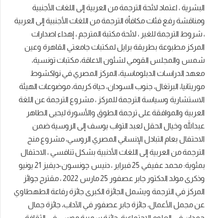
البشرية ، اعتماد لائحة الترجمة من العربية إلى اللغات الأجنبية
ومناقشة رفع فئات مكافأة الترجمة من اللغات الأجنبية إلى العربية
، شروط الترجمة للغير ، لائحة مكتبة المترجم ، إهداء اصدارات
المركز مطبوعة بطريقة برايل لمكتبات جامعتي القاهرة وعين
شمس والمجلس القومي لشئون الاعاقة، مكتبات تونسية،
معهد الدراسات الدبلوماسية، المركز المصري في نواكشوط
موريتانيا، البرتغال، جنوب السودان، حياة كريمة، موضوعات الهيئة
الاستشارية وسياسة الترجمة للمركز ، مشروع الترجمة عن اللغة
العربية والموافقة على ترجمة الطوق والأسورة ليحيى الطاهر
عبدالله وخيال الحقل لعبد التواب يوسف إلى الروسية ضمن
الاحتفال بعام التبادل الإنساني المصري الروسي، مشروع منح
الترجمة من العربية إلى اللغات الأدنبية بشكل تنافسي ، الاحتفال
بمئوية: محمد عفيفي 25 فبراير ، دنيس چونسون-ديفيز 21 يونيو
وذكرى مولد الدكتور جابر عصفور 25 مارس 2022 ، مقترح جوائز
المركز في الترجمة ويشمل الجائزة الكبرى جائزة رفاعة الطهطاوي
عن مجمل الأعمال، جائزة جابر عصفور في الآداب، جائزة جمال
حمدان في العلوم الاجتماعية، جائزة سميرة موسى في الثقافة