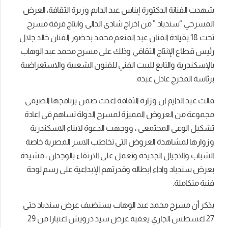
شهدت الفنانة الدكتورة إيناس عبد الدايم وزيرة الثقافة، العرض
المسرحي “سندباد ” من اخراج شادى الدالى وانتاج فرقة مسرح
تحت 18 بقيادة الفنان عبد المنعم محمد بحضور الفنان خالد جلال
رئيس قطاع الإنتاج الثقافي وذلك على مسرح محمد عبد الوهاب
بالإسكندرية والتابع للبيت الفني للفنون الشعبية والاستعراضية
برئاسة المخرج عادل عبده.
قالت عبد الدايم ان وزارة الثقافة اعدت ضمن برنامجها الصيفى
مجموعة من العروض المميزة لمسرح الدولة تساهم فى اعادة
تشكيل الوعى المجتمعى ، ووجهت الدعوة لابناء الاسكندرية
وزوارها لمشاهدة العروض التى تخاطب الاسر المصرية خاصة
الشباب والاجيال الجديدة وتعمل على الارتقاء بالوجدان ، مشيدة
بعرض سندباد واداء ابطاله وقدرتهم الإبداعية على رسم لوحة
فنية متكاملة.
يذكر أن مسرح محمد عبد الوهاب يستضيف عرض سندباد حتى
27 اغسطس الجاري يعقبه عرض سيد درويش اعتبارا من 29