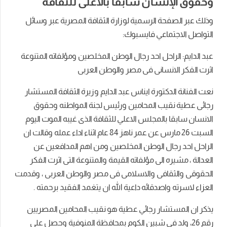
وحقوق الإنسان سابقًا بالأعلى للثقافة
وذلك عبر الصفحة الرسمية لوزارة الثقافة المصرية عبر وسائل
التواصل الاجتماعي فايسبوك:
عبد الدايم: الراحل احد رجال الوطن المخلصين ومؤلفاته المتنوعة
اثرت الفكر الانسانى فى مصر والوطن العربى
نعت الفنانة الدكتورة ايناس عبد الدايم وزيرة الثقافة المستشار
رجائى عطية نقيب المحامين ورئيس لجنة المواطنه وحقوق
الانسان سابقا بالمجلس الاعلي للثقافة الذى غيبه الموت اليوم
السبت 26 مارس عن عمر ناهز 84 عام اثناء اداء عمله وقالت ان
الراحل احد رجال الوطن المخلصين ومن اهم المدافعين عن
العدالة ، مشيره الى مؤلفاته القيمة والمتنوعة التى اثرت الفكر
الحقوقى والثقافى والاسلامى فى مصر والوطن العربى ، وقدمت
العزاء لاسرته واصدقائه داعية الله ان يتغمد الفقيد برحمته .
يذكر ان المستشار رجائي عطية هو نقيب المحامين المصريين
رقم 26، ولد في شبين الكوم بمحافظة المنوفية وحصل على