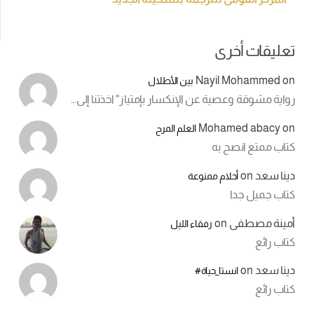
تعليقات أخرى
Nayil Mohammed
on
بين الأطلال
رواية مشوقة وعصية عن الإنكسار بإمتياز" اخذتنا إلى…
Mohamed abacy
on
العلم المرح
كتاب ممتع انصح به
دينا سعد
on
أحلام ممنوعة
كتاب جميل جدا
أمينة مصطفى
on
رفقاء الليل
كتاب رائع
دينا سعد
on
انستا_حياة#
كتاب رائع