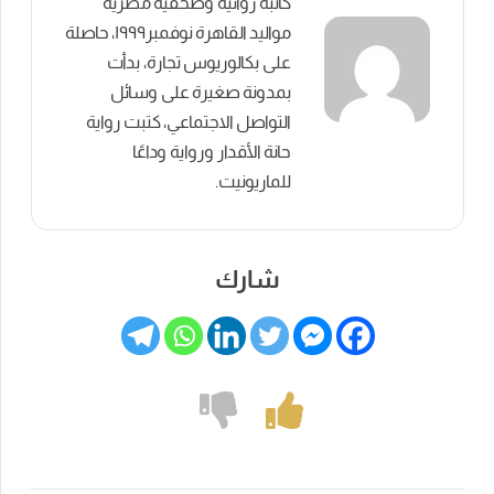
كاتبة روائية وصحفية مصرية
مواليد القاهرة نوفمبر١٩٩٩، حاصلة
على بكالوريوس تجارة، بدأت
بمدونة صغيرة على وسائل
التواصل الاجتماعي، كتبت رواية
حانة الأقدار ورواية وداعًا
للماريونيت.
شارك