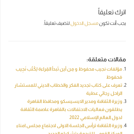
اترك تعليقاً
يجب أنت تكون
مسجل الدخول
لتضيف تعليقاً.
مقالات متعلقة:
مؤلفات نجيب محفوظ و مِن أين تَبدأ القِراءة لِكُتُب نَجِيب
مَحفوظ
تعرف على كتاب تجديد الفكر والخطاب الديني للمستشار
الراحل رجائي عطية
وزيرة الثقافة ومدير الايسيسكو ومحافظ القاهرة
يطلقون فعاليات الاحتفالات بالقاهرة عاصمة الثقافة
لدول العالم الإسلامي 2022
وزيرة الثقافة ترأس الجلسة الاولى لاجتماع مجلس امناء
المركز القومى للترجمة بتشكيله الجديد