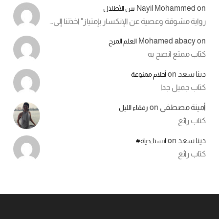
Nayil Mohammed
on
بين الأطلال
رواية مشوقة وعصية عن الإنكسار بإمتياز" اخذتنا إلى…
Mohamed abacy
on
العلم المرح
كتاب ممتع انصح به
دينا سعد
on
أحلام ممنوعة
كتاب جميل جدا
أمينة مصطفى
on
رفقاء الليل
كتاب رائع
دينا سعد
on
انستا_حياة#
كتاب رائع