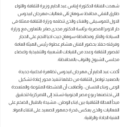
شهدت الفنانة الدكتورة إيناس عبد الدايم وزيرة الثقافة واللواء
طارق الفقي محافظ سوهاج ثانى فعاليات مهرجان ابيدوس
الاول للموسيقى والغناء والذى تنظمه وزارة الثقافة ممثلة فى
دار الاوبرا المصرية برئاسة الدكتور مجدى صابر بالتعاون مع وزارة
السياحة والاثار ومحافظة سوهاج حيث احيا النجم علي الحجار
وفرقته حفلا بحضور الفنان هشام عطوة رئيس الهيئة العامة
لقصور الثقافة وعدد من القيادات الشعبية والتنفيذية واعضاء
مجلسي الشيوخ والنواب بالمحافظة.
أكدت عبد الدايم أن مهرجان ابيدوس تظاهرة ابداعية جديدة
بالصعيد تواصل الثقافة من خلالها تنفيذ محور إعادة تشكيل
الوعى وبناء الانسان ، وأضافت أن الانشطة المتنوعة والمتعددة
التى تحتضنها ربوع مصر الجنوبية تستند إلى اللامركزية لتحقيق
مبدأ العدالة الثقافية بين ابناء الوطن ، مشيدة بالاقبال الضخم على
الفعاليات والذى يعكس قدرة جمهور الصعيد على انتقاء المواد
الفنية الجادة والراقية.