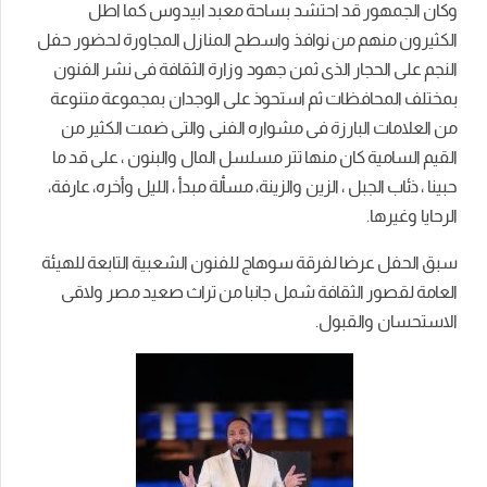
وكان الجمهور قد احتشد بساحة معبد ابيدوس كما اطل
الكثيرون منهم من نوافذ واسطح المنازل المجاورة لحضور حفل
النجم على الحجار الذى ثمن جهود وزارة الثقافة فى نشر الفنون
بمختلف المحافظات ثم استحوذ على الوجدان بمجموعة متنوعة
من العلامات البارزة فى مشواره الفنى والتى ضمت الكثير من
القيم السامية كان منها تتر مسلسل المال والبنون ، على قد ما
حبينا ، ذئاب الجبل ، الزين والزينة، مسألة مبدأ ، الليل وأخره، عارفة،
الرحايا وغيرها.
سبق الحفل عرضا لفرقة سوهاج للفنون الشعبية التابعة للهيئة
العامة لقصور الثقافة شمل جانبا من تراث صعيد مصر ولاقى
الاستحسان والقبول.