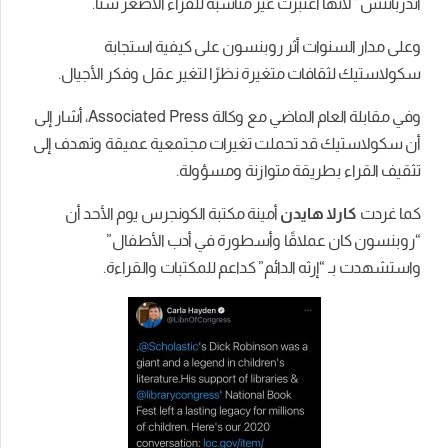
أندربانتس” لأنها اعتبرت غير مناسبة للقراء الأصغر سنًا.
وعلى مدار السنوات أثر روبنسون على كيفية استجابة
سكولاستيك لثقافات متغيرة نظرًا لتغير عقل وفكر الأجيال.
وفي مقابلة العام الماضي مع وكالة Associated Press، أشار إلى
أن سكولاستيك قد تحملت تغيرات مجتمعية عميقة وتهدف إلى
تثقيف القراء بطريقة متوازنة ومسؤولة.
كما غردت
كارلا هايدن
أمينة مكتبة الكونجرس يوم الأحد أن
“روبنسون كان عملاقًا وأسطورة في أدب الأطفال”
واستشهدت بـ “إرثه الدائم” كداعم للمكتبات والقراءة.