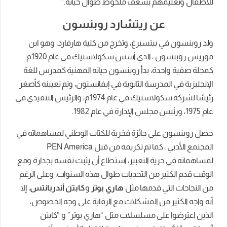
للأطفال وتعليمهم بشغف ملحوظ طوال حياته.”
عن ريتشارد روبنسون
ولد روبنسون في بيتسبرغ، وتخرج من كلية هارفارد، وهو
ابن
موريس روبنسون ، الذي أسس سكولاستيك في عام 1920م
كمجلة صفية واحدة، بدأ روبنسون حياته المهنية كمدرس للغة
الإنجليزية في المدرسة الثانوية في إيفانستون، و
تم تعيينه كأصغر
رئيسًا لشركة سكولاستيك في عام 1974م، والرئيس التنفيذي في
عام 1975، ورئيس مجلس الإدارة في عام 1982.
حصل روبنسون على جائزة فخرية للكتاب الوطني لمساهماته في
المجتمع الأدبي ، كما تم تكريمه من قبل PEN America
لمساهماته في حرية التعبير، ا
ستطاع أن يثبت نفسه بجدارة ومع
الوقت قدم الكثير من التحديات طوال هذه السنوات، وعلى الرغم
من النجاحات التي قدمها مثل
هاري بوتر
و
كابتن أندربانتس
، إلا
أنه
واجه الكثير من المشكلات مع الرقابة على وجه الخصوص،
الذين اعترضوا على مسلسلات مثل “هاري بوتر” و “كابتن