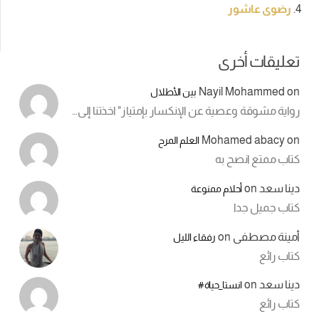
رضوى عاشور
تعليقات أخرى
Nayil Mohammed
on
بين الأطلال
رواية مشوقة وعصية عن الإنكسار بإمتياز" اخذتنا إلى…
Mohamed abacy
on
العلم المرح
كتاب ممتع انصح به
دينا سعد
on
أحلام ممنوعة
كتاب جميل جدا
أمينة مصطفى
on
رفقاء الليل
كتاب رائع
دينا سعد
on
انستا_حياة#
كتاب رائع