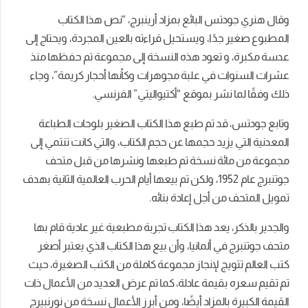
وقال هنري جودتس البائع بمزاد أرينبرج، “نص هذا الكتاب
المطبوع صغير جدًا، ويستحيل قراءته بالعين المجردة، ويحتاج إلى
عدسة مكبرة، و تعود هذه النسخة إلى مجموعة تم حفظها منذ
عشرات السنوات في علبة مجوهرات وكأنها أحجار كريمة”، وجاء
ذلك وفقًا لما نشر بموقع “أكتيواليتي” الفرنسي.
وتابع جودتس، قد تم طبع هذا الكتاب الصغير بلوحات الطباعة
المعدنية التي يزيد حجمها عن حجم الكتاب، والتي كانت تنتمي إلى
مجموعة من مائة نسخة تم طبعها ونشرها من قبل متحف
جوتنبرج عام 1952، ولكن تم بيعها أيام الحرب العالمية الثانية بهدف
تمويل المتحف من أجل إعادة بنائه.
والجدير بالذكر، يعد هذا الكتاب تجربة مطبعية غير عادية قام بها
متحف جوتنبرج في ألمانيا، وأن بيع هذا الكتاب الذي يعتبر أصغر
كتب العالم تتويج لإنجاز مجموعة كاملة من الكتب الصغيرة، حيث
تم تقيم سعره بقيمة عادلة، كما تم عرض العديد من الأعمال ذات
القيمة الكبيرة بالمزاد أيضًا، ومن أبرز الأعمال نسخة من نورنبيرج