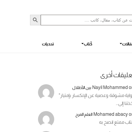
Sea
S
الات
كُتاب
تحديات
عليقات أخرى
Nayil Mohammed
o
بين الأطلال
اية مشوقة وعصية عن الإنكسار بإمتياز"
ذتنا إلى…
Mohamed abacy
o
العلم المرح
تاب ممتع انصح به