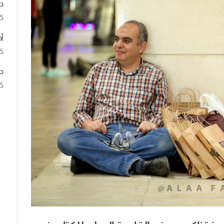
د
ك
أ
كت
د
كت