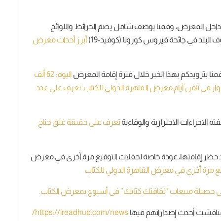
داخل المعرض، وقمنا بوصف شامل يضم الخرائط واللوائح
 البلد في جائحة فيروس كورونا (كوفيد-19)
أبرز أحداث معرض
منا بتزويدكم بهذا الخبر خلال فترة إقامة المعرض
اليوم: 62 ألف
ار في ثامن أيام معرض القاهرة الدولي للكتاب.
تعرف على عدد
ه الاجراءات الاحترازية والوقاءية
تعرف على حقيقة غلق جناح
عد حظر إقامتها، عودة خاصة لحفلات التوقيع مرة آخرى في معرض
ع مرة أخرى في معرض القاهرة الدولي للكتاب
 حصيلة مبيعات “ثقافتك كتابك” فى أسبوع بمعرض الكتاب.
بمناقشت أحدث إصداراتهم فيها
https://ireadhub.com/news/