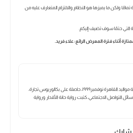
تمامًا ولكن ما يميزها هو النظام والالتزام المتعارف عليه من
ية التي حتمًا سوف تضيف إليكم.
زة أثناء فترة المعرض الرائع: علاء فريد.
كاتبة روائية وصحفية مصرية مواليد القاهرة نوفمبر١٩٩٩، حاصلة على بكالوريوس تجارة،
ل التواصل الاجتماعي، كتبت رواية حانة الأقدار ورواية
شارك