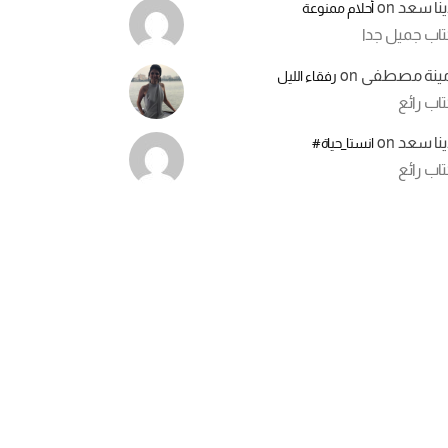
ينا سعد
on
أحلام ممنوعة
تاب جميل جدا
مينة مصطفى
on
رفقاء الليل
اب رائع
ينا سعد
on
انستا_حياة#
اب رائع