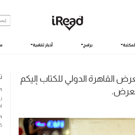
rch Button
earch
for:
لمكتبة
برامج
أخبار ثقافية
مق
ت
ض القاهرة الدولي للكتاب إليكم
لمعرض.
n
رو
اخ
n
ك