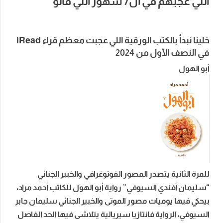
اللي عجبهم في ال7 شهور اللي فاتو
خلينا نبدأ بالكتب الورقية اللي عجبت معظم قراء iRead
في النصف الأول من 2024
أبو الهول
للمرة الثانية يتصدر المصور الفوتوغرافي والخبير الجنائي
“سليمان أفندي السيوفي” رواية أبو الهول للكاتب أحمد مراد،
بيحكي فيها يوميات مصور الموتى والخبير الجنائي سليمان جابر
السيوفي، الرواية فانتازيا سيريالية يتلاشى فيها الحد الفاصل