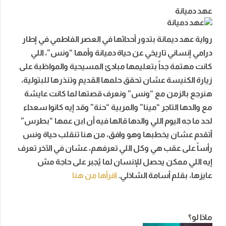
عهد دميانة
رواية عهد ديمانة بتدور أحداثها في العصر الفاطمي في إطار
درامي إنساني تاريخي عن حياة دميانة وأمها “ونس”، اللي
كانت مهتمة جداً بتعليمها مبادئ المسيحية والمواظبة على
زيارة الكنيسة عشان تحقق حلمها القديم وتنذرها للبتولية،
هنرجع بالزمن مع “ونس” ونعرف قصتها لما كانت عايشة
مع والدها التاجر “مينا” والمربية “حنة” وقد إيه كانوا سعداء
لحد ما جه اليوم اللي والدها قالها فيه أن ابن عمها “بطرس”
أتقدم عشان يخطبها وهو وافق، من هنا تنقلب حياة ونس
رأساً على عقب هي وكل اللي تعرفهم، عشان في الآخر تعرف
إيه اللي ممكن يحصل للإنسان لما يُجبر على حاجة مش
عايزها، بقلم أسامة الشاذلي.
اقرأها من هنا
ماذا لو؟