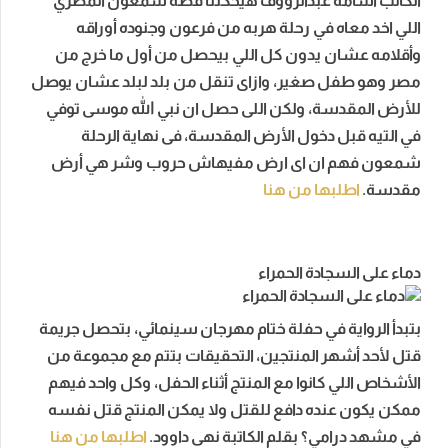
الكاتب أسامة عبدالرؤوف هيحكلنا قصة شمعون المصري
اللي اخد معاه في رحلة هربه من فرعون وجنوده أوراقه
وأقلامه عشان يدون كل اللي بيحصل من أول ما خرج من
مصر وهو طفل صغير، وازاى تنقل من بلد لبلد عشان يوصل
للأرض المقدسة، ولكن اللى حصل ان نبي الله موسى توفي
في التيه قبل دخول الأرض المقدسة، فى نهاية الرحلة
شمعون فهم ان اى ارض مفيهاش حروب وشر هي أرض
مقدسة.
اطلبها من هنا
دماء على السجادة الحمراء
بتبدأ الرواية في حفلة ختام مهرجان سينمائي، بتحصل جريمة
قتل لأحد أشهر المنتجين، التحقيقات بتتم مع مجموعة من
الأشخاص اللي كانوا مع المنتج أثناء الحفل، وكل واحد فيهم
ممكن يكون عنده دافع للقتل ولا يمكن المنتج قتل نفسه
في مشهد درامي؟ بقلم الكاتبة نهى داوود.
اطلبها من هنا