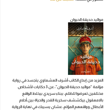
مواليد حديقة الحيوان
المزيد من إبداع الكاتب أشرف العشماوي يتجسد في رواية
مؤلمة “مواليد حديقة الحيوان”، عن 3 حكايات لأشخاص
مختلفين تعرضوا للظلم، ببناء سريدي بيخلط الواقع
بالامعقول ييكششف سخرية القدر والحياة بين أحلام
الأبطال وواقعهم المؤلم، عشان يسيبك في نهاية الرواية