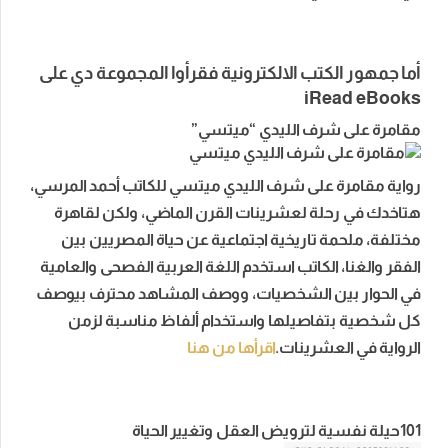
أما جمهور الكتب الالكترونية فقرأوا المجموعة دي على
iRead eBooks
مقامرة على شرف الليدي “ميتسي”
رواية مقامرة على شرف الليدي ميتسي للكاتب أحمد المرسي،
هتاخدك في رحلة لعشرينات القرن الماضي، ولكن لقاهرة
مختلفة، ملحمة تاريخية اجتماعية عن حياة المصريين بين
الفقر والغنا، الكاتب استخدم اللغة العربية الفصحى والعامية
في الحوار بين الشخصيات، ووصف المشاهد محترف بيوصف
كل شخصية بتفاصيلها واستخدام ألفاظ مناسبة لزمن
الرواية في العشرينات.
اقرأها من هنا
101حيلة نفسية لترويض العقل وتغيير الحياة