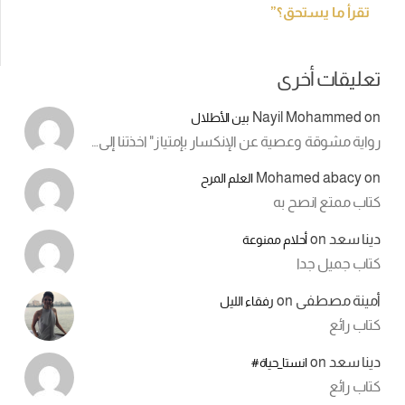
تقرأ ما يستحق؟”
تعليقات أخرى
Nayil Mohammed
on
بين الأطلال
رواية مشوقة وعصية عن الإنكسار بإمتياز" اخذتنا إلى…
Mohamed abacy
on
العلم المرح
كتاب ممتع انصح به
دينا سعد
on
أحلام ممنوعة
كتاب جميل جدا
أمينة مصطفى
on
رفقاء الليل
كتاب رائع
دينا سعد
on
انستا_حياة#
كتاب رائع