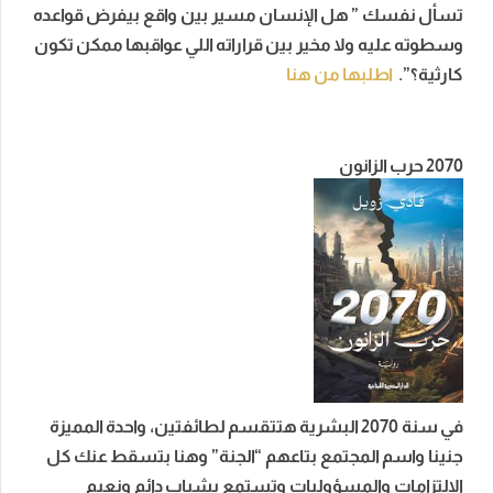
تسأل نفسك ” هل الإنسان مسير بين واقع بيفرض قواعده
وسطوته عليه ولا مخير بين قراراته اللي عواقبها ممكن تكون
كارثية؟”.
اطلبها من هنا
2070 حرب الزانون
في سنة 2070 البشرية هتتقسم لطائفتين، واحدة المميزة
جنينا واسم المجتمع بتاعهم “الجنة” وهنا بتسقط عنك كل
الالتزامات والمسؤوليات وتستمع بشباب دائم ونعيم