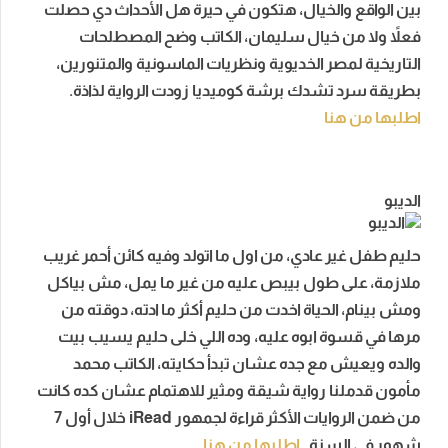
بين الواقع والخيال، هتكون في حيرة هل الأحداث دي حصلت
فعلاً ولا من خيال سليمان، الكاتب وضح المصطلحات
التاريخية لمصر الخديوية ونظريات الماسونية والمتنورين،
بطريقة سرد تشدك برشة كوميديا زودت الرواية لذاذة.
اطلبها من هنا
الديبو
حليم طفل غير عادي، من اول ما اتولد وفيه كائن أحمر غريب
ملازمة، على طول بيبص عليه من غير ما يمل، مش بياكل
ومش بينام، الحياة اخدت من حليم أكثر ما ادته، دوقته من
مرها في قسوة ابوه عليه، وده اللي خلى حليم يسيب بيت
والده ويعيش مع جده عشان تبدأ حكايته، الكاتب محمد
مأمون قدملنا رواية شيقة ومثير للاهتمام عشان كده كانت
من ضمن الروايات الأكثر قراءة لجمهور iRead خلال أول 7
شهور في السنة.
اطلبها من هنا