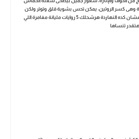
زيج من الخوف والإثارة، شعور جميل بيصحى شعلة الحماس
دة وهى كسر الروتين، يمكن تحس بشوية قلق وتوتر ولكن
ده مفيد عشان تكمل الرواية لأخرها من ما تزهق، عشان كده النهاردة هرشحلك 5 روايات مليانة مغامرة اللي
تقدر تنساها