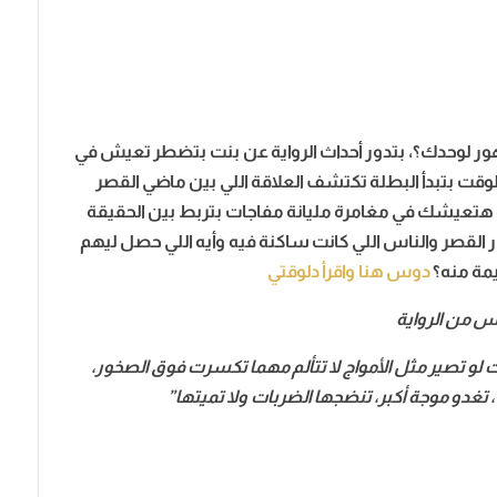
ر لوحدك؟، بتدور أحداث الرواية عن بنت بتضطر تعيش في
قت بتبدأ البطلة تكتشف العلاقة اللي بين ماضي القصر
ة هتعيشك في مغامرة مليانة مفاجات بتربط بين الحقيقة
القصر والناس اللي كانت ساكنة فيه وأيه اللي حصل ليهم
مة منه؟
دوس هنا واقرأ دلوقتي
س من الرواية
ت لو تصير مثل الأمواج لا تتألم مهما تكسرت فوق الصخور،
تغدو موجة أكبر، تنضجها الضربات ولا تميتها”