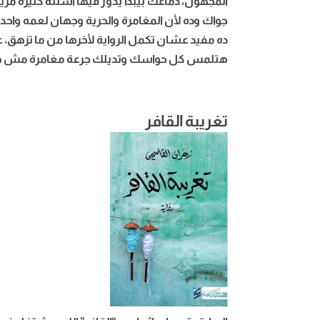
المجهول، دماغك بيبدأ يدور فيها اسئلة كثيرة م
جواك وده لأن المغامرة والحرية وجهان لعمه واح
هتلمس كل حواسك وتديلك جرعة مغامرة مش ه
تغريبة القافر