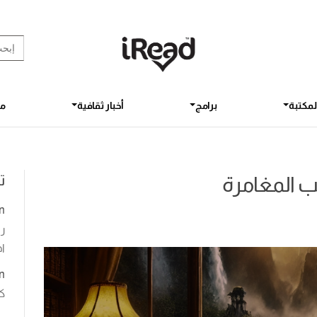
rch Button
earch
for:
لمكتبة
برامج
أخبار ثقافية
مق
ت
n
رو
اخ
n
ك