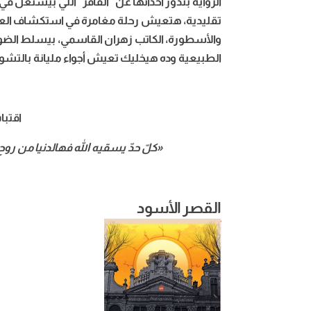
الرواية بتدور احداثها عن “القافر” اللي بيشتغل 
تقليدية، هتعيش رحلة مغامرة في استكشاف العلاق
والأسطورة، الكاتب زهران القاسمي، بيسلط الضوء 
الطبيعية وده هيخليك تعيش أجواء مليانة بالتشو
اقتبا
«كلّ حدّ يسقيه الله فهالدنيا من روح
القصر الأسود