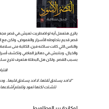
ياترى هتعمل أيه لو اضطريت تعيش في قصر مجهو
قصر قديم بتحاوطه الأسرار والغموض، ولكن مع الو
والناس اللي كانت ساكنه فين، الكاتبة منى سلام
والخيال، وبتنبش في دهاليز الماضي وتكشف أسرار 
بسبب القصر، ولكن هل البطلة هتعرف تخرج سلي
اقتبا
“لا احد يستحق ثقتها، لا احد يستحق قلبها.. ود
تتشتت لكنها تعود وتلملم أشلاءها ، 
لوكاندة بير الوطاويط