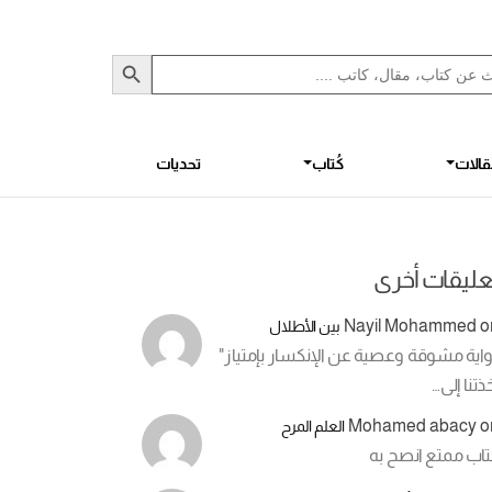
Sea
S
الات
كُتاب
تحديات
عليقات أخرى
Nayil Mohammed
o
بين الأطلال
اية مشوقة وعصية عن الإنكسار بإمتياز"
ذتنا إلى…
Mohamed abacy
o
العلم المرح
تاب ممتع انصح به