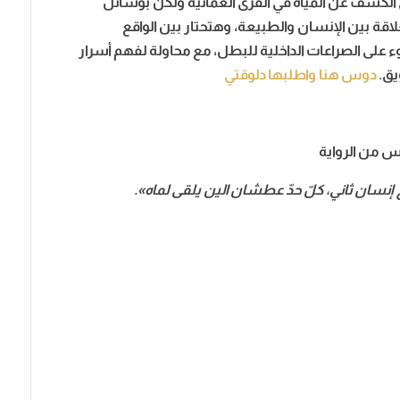
في الكشف عن المياه في القرى العمانية ولكن بوسائل
ة بين الإنسان والطبيعة، وهتحتار بين الواقع
على الصراعات الداخلية للبطل، مع محاولة لفهم أسرار
يق.
دوس هنا واطلبها دلوقتي
س من الرواية
 إنسان ثاني، كلّ حدّ عطشان الين يلقى لماه».