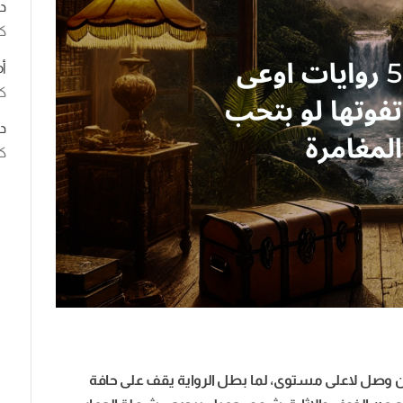
د
ك
أ
كت
د
كت
ن وصل لاعلى مستوى، لما بطل الرواية يقف على حافة