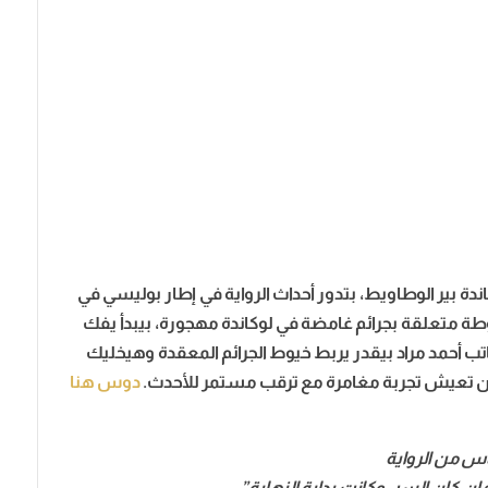
ندة بير الوطاويط، بتدور أحداث الرواية في إطار بوليسي في
ليسي مخطوطة متعلقة بجرائم غامضة في لوكاندة مهجورة، بيبدأ يفك
أحمد مراد بيقدر يربط خيوط الجرائم المعقدة وهيخليك
ن تعيش تجربة مغامرة مع ترقب مستمر للأحدث.
دوس هنا
اس من الرواية
مان كان السر، وكانت بداية النهاية”