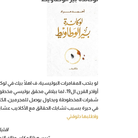
لو بتحب المغامرات البوليسية، ف اهلًا بيك في لوكا
أواخر القرن ال19، لما بيلاقي محقق بو
شفرات المخطوطة ويحاول يوصل للمجرمين، الكاتب 
في حيرة بسبب تشابك الحقائق مع الأكاذيب عشا
واطلبها دلوقتي
اقتب
“بين هذا المكان وذاك الز