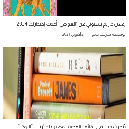
إعلان د.ريم بسيوني عن “الغواص” أحدث إصدارات 2024
بواسطة
أشرقت حاتم
2 أكتوبر، 2024
6 مرشحين في القائمة القصة القصيرة لجائزة ال”البوكر”