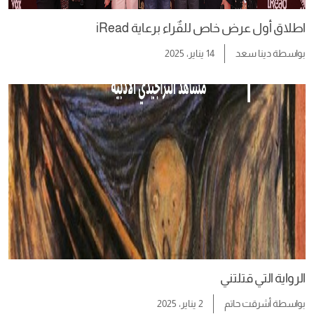
اطلاق أول عرض خاص للقٌراء برعاية iRead
بواسطة
دينا سعد
14 يناير، 2025
الرواية التي قتلتني
بواسطة
أشرقت حاتم
2 يناير، 2025