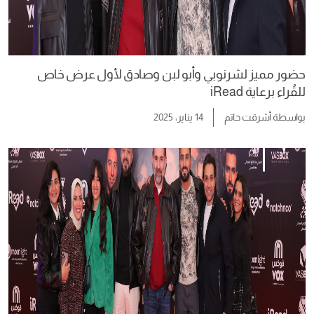
حضور مميز لشرنوبي وأبو لبن وصادق لأول عرض خاص
للقُراء برعاية iRead
بواسطة
أشرقت حاتم
14 يناير، 2025