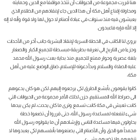
هنا قررت مجموعة من الحيوانات أن تتخذ مواقفاً مع الدين وحمايته
ومحاولة إقناع أهل مكة أن هذا الدين جاء لإنقاذهم من الظلام الذي
يعيشون فيه منذ سنوات في عبادة أصنام لا حول لها ولا قوة وأنه لا إله
إلا الله فإيه فاعبدون.
يروي لنا الكاتب في الخطة السرية لإنقاذ البشرية جانب أخر من الأحداث
وجزءا من التاريخ الي نعرفه بطريقة مبسطة للجميع الكبار والصغار
بلغة عصرية وحوار ممتع للجميع، منذ بداية بعث رسول الله محمد
عليه الصلاة والسلام وبدأ دعوته للإسلام، ضاق الوضع عليه من أهل
مكة،
كانوا يقومون بأبشع الطرق لكي يرجعوه إليهم، لكن هو كان يدعوهم
الى صراط الله المستقيم، حزن لذلك الأمر مجموعة من الحيوانات التي
كانت تعيش في مكة كانت تسمع وترى ما كان يحدث، لم يكن بيدها
شيء لتفعله لمساعدة رسول الله، حتى قرروا أن تضعوا خطة
يحاولون فيها مساعدة الناس وإرشادهم أن ما يقولوه رسول الله
محمداً هو الحق وأن الأصنام التي يصنعوها بأنفسهم لكي يعبدوها لا
تنفعهم ولا تضرهم بشيء.