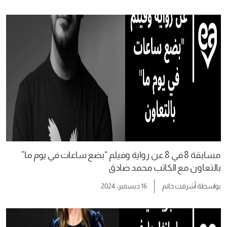
مسابقة 8 في 8 عن رواية وفيلم “بضع ساعات في يوم ما”
بالتعاون مع الكاتب محمد صادق
بواسطة
أشرقت حاتم
16 ديسمبر، 2024