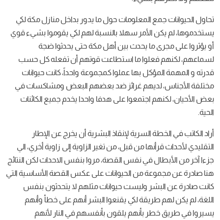
تحاول الحيوانات جمع المعلومات حول ما يدور بداخل منازل مكة لكي
يستخدموها، لم يكن الأمر سهلا بالنسبة لهم لكي يقوموا بشيء قوي
أو يؤثروا على مجرى ما يحدث بين أهل مكة حتى يحدثوا ضجة
لسماعهم، لكنهم فعلوا ما استطاعت قوتهم أن تفعله كل حسب
قدرته و المهمة المؤكل بها عملوا كمجموعة واحداً، كانت حيوانات
مختلفة الأجناس، لديهم غرائز ضد بعضهم البعض ومشاكسات في
بعض الأحيان، لكنهم اجتمعوا على هدفا واحدا يخدم جميع الكائنات
الحية.
أراد الكاتب في الخطة السرية لإنقاذ البشرية أن يخرج عن الإطار
التقليدي لأحداث قرأنها من قبل، من تغير الزاوية إلى زاوية أخري، الي
جزءا آخر من الأبطال في نفس القصة، مروا بنفس الاحداث لكن النتائج
هنا صادرة عن مجموعة من الحيوانات على عكس القصة الأساسية التي
كانت صادرة عن البشر وليست حيوانات مثلهم لا يتحدثون بنفس
اللغة، لم يكن لهم طريقة لكي يقنعوا البشر أنهم على خطأ وأنهم
يسيروا في طريق خطر بأنهم يلقون بأنفسهم في النار لأنهم