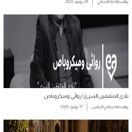
بواسطة
آية الشامي
28 يونيو، 2026
نادى المثقفين السرى| روائي وميكروباص
بواسطة
سامح الجباس
17 يونيو، 2026