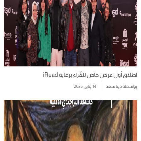
اطلاق أول عرض خاص للقٌراء برعاية iRead
بواسطة
دينا سعد
14 يناير، 2025