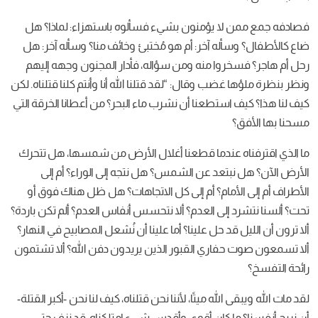
فصادفه جمع ممن لا يؤمنون بشيء فسألوه باستهزاء: لماذا؟ هل
ضاع كالأطفال؟ وسأله آخر: أم هو مُختبئ وخائف منا؟ وسأله آخر: هل
رحل أم هاجر؟ فسخروا منه ومن سؤاله، فأدار المجنون وجهه إليهم
ونظر بنظرة ملؤها غضب وقال: “لقد قتلنا الله أنا وأنتم كلنا قتلناه. لكن
كيف لنا هذا؟ كيف استطعنا أن نشرب ماء البحر؟ من أعطانا الخرقة التي
مسحنا بها الأفق؟
ما الذي اقترفناه عندما قطعنا أغلال الأرض من شمسها، هل تتحرك
الأرض الآن؟ هل نبتعد عن الشمس؟ هل نتجه إلى الوراء؟ أم إلى
الأطراف أم إلى الأمام؟ أم إلى كل الاتجاهات؟ هل ظل هناك فوق أو
تحت؟ ألسنا نتشرد إلى العدم؟ ألا نتحسس أنفاس العدم؟ ألم تكن باردة؟
ألا ترون أن الليل قد حل علينا؟ أما علينا أن نُشعل المصابيح في النهار؟
ألا تسمعون صوت حفاري القبور الذين يريدون دفن الله؟ ألا تشتمون
رائحة التفسخ؟
لقد مات الله ويبقى الله ميتًا، لأننا نحن قتلناه، كيف لنا نحن -أكبر القتلة-
أن نريح أنفسنا؟ ما كان أقوى وأقدس شيء امتلكناه، قد نزف حتى