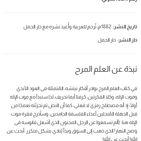
تاريخ النشر:
1882م، تُرجم للعربية وأُعيد نشره مع دار الجمل
دار النشر:
دار الجمل
نبذة عن العلم المرح
في كتاب العلم المرح بوادر أفكار نيتشه، المُتمثلة في العود الأبدي
وموت الإله، وكلا الفكرتين، حُرفتا أيما تحريف، لذا سنبدأ مع موت الإله
أولًا؛ إذ أنه مصطلح رمزي لا فعلي، كما أن النص تم تجزئته تعمدًا من
قِبل الجهلة المُنحلين أعداء الفلسفة الجامدين، وسأدرج فقرة موت
الإله هنا: (ألم تسمعوا عن الرجل المجنون الذي أشعل فانوسه في
وَضح النهار! الذي ذهب إلى السوق وبدأ يُنادي بشكل متكرر: أبحث عن
الله! أبحث عن الله!