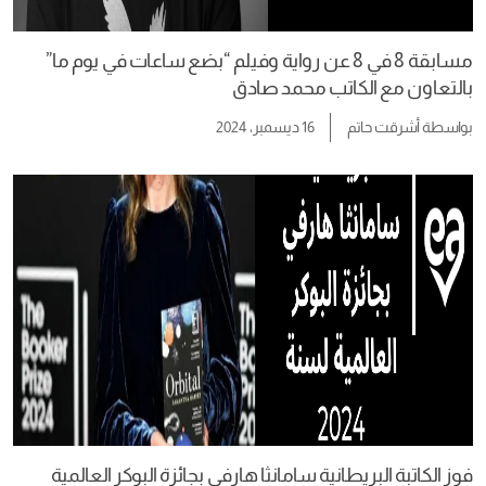
مسابقة 8 في 8 عن رواية وفيلم “بضع ساعات في يوم ما”
بالتعاون مع الكاتب محمد صادق
بواسطة
أشرقت حاتم
16 ديسمبر، 2024
فوز الكاتبة البريطانية سامانثا هارفي بجائزة البوكر العالمية