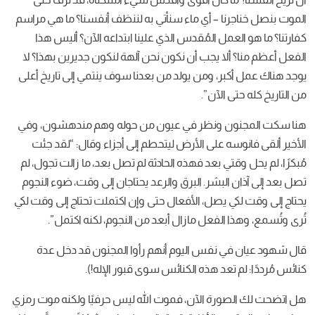
الموت بنصل خناجرنا – أي ماء سنأتي به لننظف أنفسنا؟ ما هي مراسم
كفارتنا؟ ما هو العمل المُقدس الذي علينا ابتداعه الآن؟ أليس هذا
الفعل أعظم منا؟ ألا يجب أن نكون نحن آلهة لنكون جديرين بهذا؟ لا
يوجد هناك عمل أكبر، ومن يولد من بعدنا سوف ينتمي إلى تاريخ أعلى
من التاريخ كله حتى الآن”.
هنا سكت المجنون ونظر في عيون من حوله وهم مندهشون، وفي
الأخير ألقى فانوسه على الأرض ليتحطم إلى أجزاء وقال: “لقد جئت
مُبكرًا، لم يحل وقتي بعد فهذه الحادثة لم تصل بعد، ما زالت تجول، لم
تصل بعد إلى آذان البشر. البرق والرعد يحتاجان إلى وقت، ضوء النجوم
يحتاج إلى وقت لكي يصل، الأفعال حتى وإن اكتملت تحتاج إلى وقت لكي
تُرى وتُسمع، وهذا الفعل مازال أبعد من النجوم، لكنه اكتمل”.
قال شهود عيان في نفس اليوم أنهم رأوا المجنون قد دخل عدة
كنائس مُرددًا: لم تعد هذه الكنائس سوى قبور الإله!).
هل اتضحت لك الصورة الآن، فموت الله ليس حرفيًا ولكنه موت رمزي