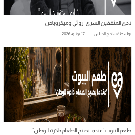
نادى المثقفين السرى| روائي وميكروباص
بواسطة
سامح الجباس
17 يونيو، 2026
طعم البيوت “عندما يصبح الطعام ذاكرة للوطن”