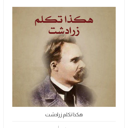
هكذا تكلم زرادشت